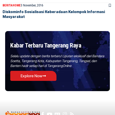
BERITA
HOME
3 November, 2016
Diskominfo Sosialisasi Keberadaan Kelompok Informasi
Masyarakat
Kabar Terbaru Tangerang Raya
Selalu update dengan berita terbaru! Liputan eksklusif dari Bandara
Soetta, Tangerang Kota, Kabupaten Tangerang, Tangsel, dan
Banten hadir setiap hari di TangerangOnline
Explore Now