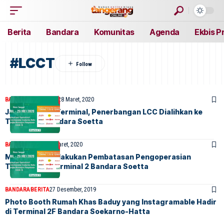
Berita
Bandara
Komunitas
Agenda
Ekbis P
#LCCT
BANDARA
FEATURED
28 Maret, 2020
Jangan Salah Terminal, Penerbangan LCC Dialihkan ke
Terminal 3 Bandara Soetta
BANDARA
INDEX
28 Maret, 2020
Mulai 1 April, Dilakukan Pembatasan Pengoperasian
Terminal 1 & Terminal 2 Bandara Soetta
BANDARA
BERITA
27 Desember, 2019
Photo Booth Rumah Khas Baduy yang Instagramable Hadir
di Terminal 2F Bandara Soekarno-Hatta