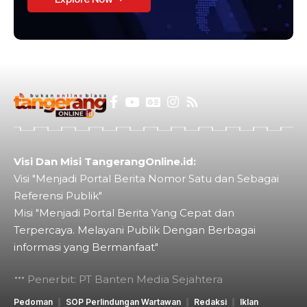
Visi Dan Misi TangerangOnline.id:
Visi "Menjadi Portal Berita Nomor Satu dan Sebagai
Referensi Publik"
Misi "Menjadi Portal Berita Yang Cepat dan
Terpercaya. Melayani Publik Dengan Berbagai
informasi yang Bermanfaat"
Penerbit: PT Banten Media Sejahtera
Pedoman
SOP Perlindungan Wartawan
Redaksi
Iklan