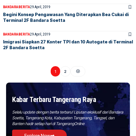
BANDARA
BERITA
29 April, 2019
Begini Konsep Pengawasan Yang Diterapkan Bea Cukai di
Terminal 2F Bandara Soetta
BANDARA
BERITA
29 April, 2019
Imigrasi Siapkan 27 Konter TPI dan 10 Autogate di Terminal
2F Bandara Soetta
1
2
Kabar Terbaru Tangerang Raya
Selalu update dengan berita terbaru! Liputan eksklusif dari Bandara
Soetta, Tangerang Kota, Kabupaten Tangerang, Tangsel, dan
Banten hadir setiap hari di TangerangOnline
Explore Now