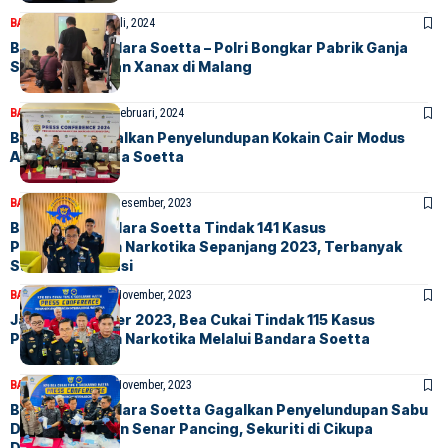
BANDARA
BERITA
3 Juli, 2024
Bea Cukai Bandara Soetta – Polri Bongkar Pabrik Ganja
Sinte, Extasi dan Xanax di Malang
BANDARA
BERITA
27 Februari, 2024
Bea Cukai Gagalkan Penyelundupan Kokain Cair Modus
Alkes di Bandara Soetta
BANDARA
BERITA
30 Desember, 2023
Bea Cukai Bandara Soetta Tindak 141 Kasus
Penyelundupan Narkotika Sepanjang 2023, Terbanyak
Sabu dan Ekstasi
BANDARA
BERITA
15 November, 2023
Januari-Oktober 2023, Bea Cukai Tindak 115 Kasus
Penyelundupan Narkotika Melalui Bandara Soetta
BANDARA
BERITA
14 November, 2023
Bea Cukai Bandara Soetta Gagalkan Penyelundupan Sabu
Dalam Gulungan Senar Pancing, Sekuriti di Cikupa
Ditangkap