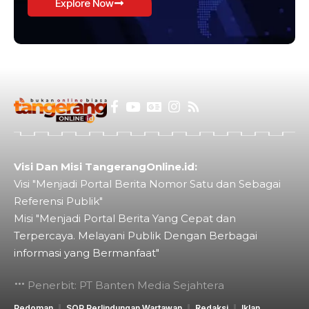
Explore Now
Visi Dan Misi TangerangOnline.id:
Visi "Menjadi Portal Berita Nomor Satu dan Sebagai
Referensi Publik"
Misi "Menjadi Portal Berita Yang Cepat dan
Terpercaya. Melayani Publik Dengan Berbagai
informasi yang Bermanfaat"
Penerbit: PT Banten Media Sejahtera
Pedoman
SOP Perlindungan Wartawan
Redaksi
Iklan