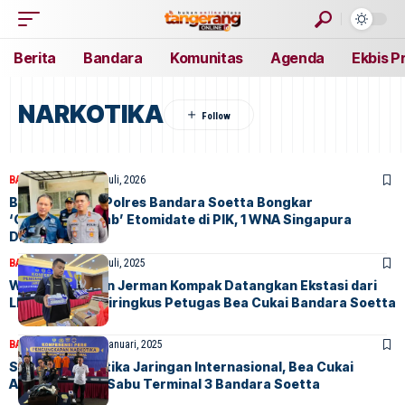
Berita
Bandara
Komunitas
Agenda
Ekbis P
NARKOTIKA
BANDARA
BERITA
17 Juli, 2026
Bea Cukai dan Polres Bandara Soetta Bongkar
‘Clandestine Lab’ Etomidate di PIK, 1 WNA Singapura
Ditangkap
BANDARA
BERITA
10 Juli, 2025
WN Belanda dan Jerman Kompak Datangkan Ekstasi dari
LN, Keduanya Diringkus Petugas Bea Cukai Bandara Soetta
BANDARA
BERITA
20 Januari, 2025
Sindikat Narkotika Jaringan Internasional, Bea Cukai
Amankan 1,1Kg Sabu Terminal 3 Bandara Soetta