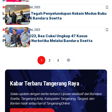
BANDARA
BERITA
25 Juli, 2023
Lagi, Bea Cukai Tegah Penyelundupan Kokain Modus Buku
dan Sertifikat di Bandara Soetta
BANDARA
BERITA
31 Mei, 2023
Januari – Mei 2023, Bea Cukai Ungkap 47 Kasus
Penyelundupan Narkotika Melalui Bandara Soetta
1
2
3
Kabar Terbaru Tangerang Raya
Selalu update dengan berita terbaru! Liputan eksklusif dari Bandara
Soetta, Tangerang Kota, Kabupaten Tangerang, Tangsel, dan
Banten hadir setiap hari di TangerangOnline