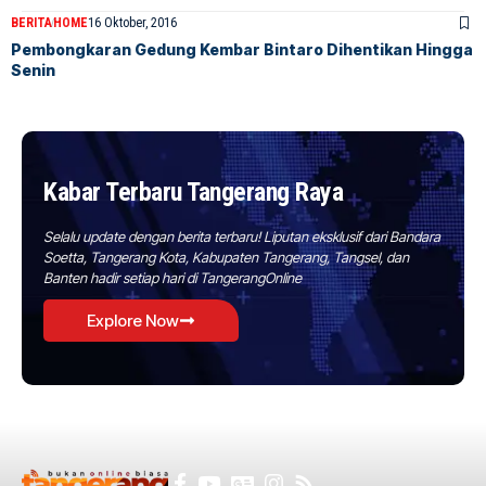
BERITA
HOME
16 Oktober, 2016
Pembongkaran Gedung Kembar Bintaro Dihentikan Hingga
Senin
Kabar Terbaru Tangerang Raya
Selalu update dengan berita terbaru! Liputan eksklusif dari Bandara
Soetta, Tangerang Kota, Kabupaten Tangerang, Tangsel, dan
Banten hadir setiap hari di TangerangOnline
Explore Now