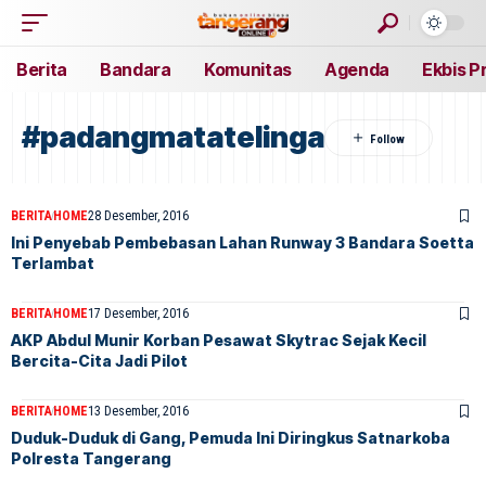
Berita
Bandara
Komunitas
Agenda
Ekbis P
#padangmatatelinga
BERITA
HOME
28 Desember, 2016
Ini Penyebab Pembebasan Lahan Runway 3 Bandara Soetta
Terlambat
BERITA
HOME
17 Desember, 2016
AKP Abdul Munir Korban Pesawat Skytrac Sejak Kecil
Bercita-Cita Jadi Pilot
BERITA
HOME
13 Desember, 2016
Duduk-Duduk di Gang, Pemuda Ini Diringkus Satnarkoba
Polresta Tangerang