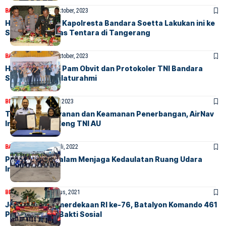
BANDARA
BERITA
5 Oktober, 2023
HUT ke-78 TNI, Kapolresta Bandara Soetta Lakukan ini ke
Sejumlah Markas Tentara di Tangerang
BANDARA
BERITA
5 Oktober, 2023
HUT ke-78 TNI, Pam Obvit dan Protokoler TNI Bandara
Soetta Gelar Silaturahmi
BERITA
HOME
15 Juni, 2023
Tingkatkan Layanan dan Keamanan Penerbangan, AirNav
Indonesia Gandeng TNI AU
BANDARA
BERITA
1 Juli, 2022
Peran AirNav dalam Menjaga Kedaulatan Ruang Udara
Indonesia
BERITA
HOME
2 Agustus, 2021
Jelang Hari Kemerdekaan RI ke-76, Batalyon Komando 461
Paskhas Gelar Bakti Sosial