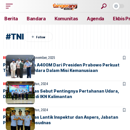
Berita
Bandara
Komunitas
Agenda
Ekbis P
#TNI
BERITA
NASIONAL
4 November, 2025
Pesawat Airbus A400M Dari Presiden Prabowo Perkuat
TNI Angkatan Udara Dalam Misi Kemanusiaan
BERITA
HOME
23 Agustus, 2024
Pangkoopsudnas Sebut Pentingnya Pertahanan Udara,
Darat dan Laut di IKN Kalimantan
BERITA
HOME
14 Agustus, 2024
Pangkoopsudnas Lantik Inspektur dan Aspers, Jabatan
Penting di Koopsudnas