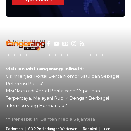
Visi Dan Misi TangerangOnline.id:
Visi "Menjadi Portal Berita Nomor Satu dan Sebagai
Referensi Publik"
Misi "Menjadi Portal Berita Yang Cepat dan
Terpercaya. Melayani Publik Dengan Berbagai
informasi yang Bermanfaat"
Penerbit: PT Banten Media Sejahtera
Pedoman
SOP Perlindungan Wartawan
Redaksi
Iklan