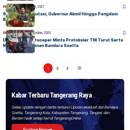
BERITA
HOME
27 Maret, 2021
99 Pati TNI Dimutasi, Gubernur Akmil Hingga Pangdam
Bergeser
BANDARA
BERITA
1 Oktober, 2020
Danramil 02 Batuceper Minta Protokoler TNI Turut Serta
Menjaga Keamanan Bandara Soetta
1
2
3
Kabar Terbaru Tangerang Raya
Selalu update dengan berita terbaru! Liputan eksklusif dari Bandara
Soetta, Tangerang Kota, Kabupaten Tangerang, Tangsel, dan
Banten hadir setiap hari di TangerangOnline
Explore Now