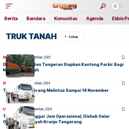
Berita
Bandara
Komunitas
Agenda
Ekbis P
TRUK TANAH
BERITA
HOME
20 September, 2025
Dishub Kabupaten Tangeran Siapkan Kantong Parkir Bagi
Mobil Truk Tanah
BERITA
HOME
13 November, 2024
Truk Tanah Dilarang Melintas Sampai 14 November
AGENDA
BERITA
1 November, 2024
Truk Tanah Langgar Jam Operasional, Dishub Gelar
Operasi di Wiliayah Kronjo Tangerang