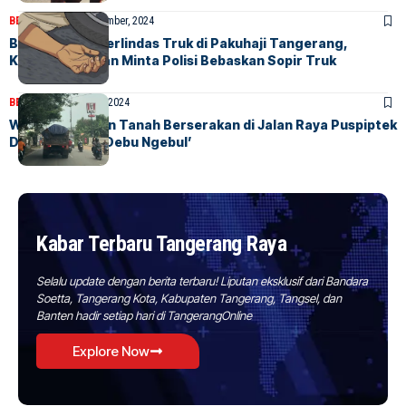
BERITA
HOME
4 September, 2024
Balita Tewas Terlindas Truk di Pakuhaji Tangerang,
Keluarga Korban Minta Polisi Bebaskan Sopir Truk
BERITA
HOME
22 Mei, 2024
Warga Keluhkan Tanah Berserakan di Jalan Raya Puspiptek
Dekat Unpam ‘Debu Ngebul’
Kabar Terbaru Tangerang Raya
Selalu update dengan berita terbaru! Liputan eksklusif dari Bandara
Soetta, Tangerang Kota, Kabupaten Tangerang, Tangsel, dan
Banten hadir setiap hari di TangerangOnline
Explore Now