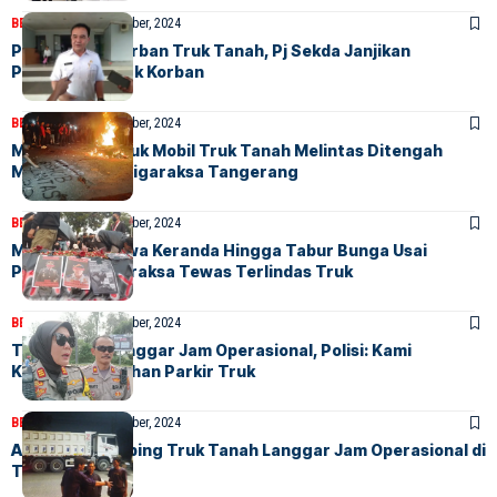
BERITA
HOME
25 Oktober, 2024
Pasutri Jadi Korban Truk Tanah, Pj Sekda Janjikan
Pendidikan Anak Korban
BERITA
HOME
17 Oktober, 2024
Mahasiswa Amuk Mobil Truk Tanah Melintas Ditengah
Massa Aksi di Tigaraksa Tangerang
BERITA
HOME
17 Oktober, 2024
Mahasiswa Bawa Keranda Hingga Tabur Bunga Usai
Pasutri di Tigaraksa Tewas Terlindas Truk
BERITA
HOME
16 Oktober, 2024
Truk Tanah Langgar Jam Operasional, Polisi: Kami
Kekurangan Lahan Parkir Truk
BERITA
HOME
15 Oktober, 2024
ALMAST Sweeping Truk Tanah Langgar Jam Operasional di
Tigaraksa