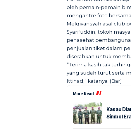
oleh pemain-pemain bint
mengantre foto bersama 
Melgiyansyah asal club p
Syarifuddin, tokoh masy
penasehat pembangunan
penjualan tiket dalam p
diserahkan untuk mem
“Terima kasih tak terhi
yang sudah turut serta
Ittihad,” katanya. (Bar)
More Read
Kasau Dia
Simbol Era