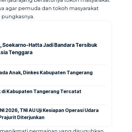
enjadi ajang bersatunya tokoh masyarakat
a agar pemuda dan tokoh masyarakat
” pungkasnya.
k, Soekarno-Hatta Jadi Bandara Tersibuk
Asia Tenggara
pada Anak, Dinkes Kabupaten Tangerang
 di Kabupaten Tangerang Tercatat
NI 2026, TNI AU Uji Kesiapan Operasi Udara
rajurit Diterjunkan
p menikmati permainan yang disuguhkan