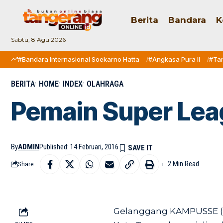
Berita
Bandara
K
Sabtu, 8 Agu 2026
#Bandara Internasional Soekarno Hatta
#Angkasa Pura II
#Ta
BERITA
HOME
INDEX
OLAHRAGA
Pemain Super Lea
By
ADMIN
Published: 14 Februari, 2016
2 Min Read
Share
Gelanggang KAMPUSSE (K