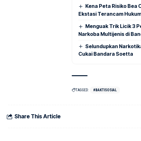
Kena Peta Risiko Bea C
Ekstasi Terancam Hukum
Menguak Trik Licik 3
Narkoba Multijenis di Ba
Selundupkan Narkotik
Cukai Bandara Soetta
TAGGED:
#BAKTISOSIAL
Share This Article