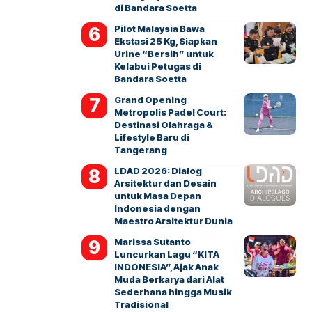
di Bandara Soetta
Pilot Malaysia Bawa
Ekstasi 25 Kg, Siapkan
Urine “Bersih” untuk
Kelabui Petugas di
Bandara Soetta
Grand Opening
Metropolis Padel Court:
Destinasi Olahraga &
Lifestyle Baru di
Tangerang
LDAD 2026: Dialog
Arsitektur dan Desain
untuk Masa Depan
Indonesia dengan
Maestro Arsitektur Dunia
Marissa Sutanto
Luncurkan Lagu “KITA
INDONESIA”, Ajak Anak
Muda Berkarya dari Alat
Sederhana hingga Musik
Tradisional