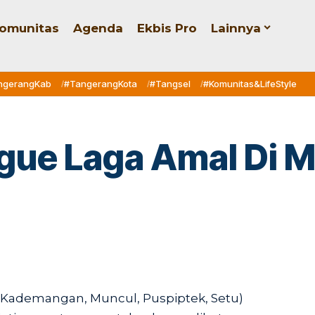
omunitas
Agenda
Ekbis Pro
Lainnya
ngerangKab
#TangerangKota
#Tangsel
#Komunitas&LifeStyle
gue Laga Amal Di M
ademangan, Muncul, Puspiptek, Setu)