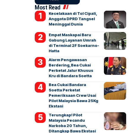
Most Read
Kecelakaan di Tol Cipali,
Anggota DPRD Tangsel
Meninggal Dunia
Empat Maskapai Baru
Gabung Layanan Umrah
di Terminal 2F Soekarno-
Hatta
Alarm Pengawasan
Berdering, Bea Cukai
Perketat Jalur Khusus
Kru di Bandara Soetta
Bea Cukai Bandara
Soetta Perketat
Pemeriksaan Crew Usai
Pilot Malaysia Bawa 25Kg
Ekstasi
Terungkap! Pilot
Malaysia Pecandu
Narkoba 20 Tahun,
Ditangkap Bawa Ekstasi