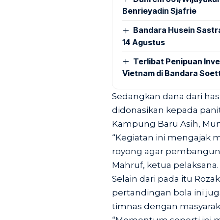
Benrieyadin Sjafrie
Bandara Husein Sastr
14 Agustus
Terlibat Penipuan Inve
Vietnam di Bandara Soet
Sedangkan dana dari hasi
didonasikan kepada panit
Kampung Baru Asih, Munc
“Kegiatan ini mengajak
royong agar pembangunan 
Mahruf, ketua pelaksana.
Selain dari pada itu Roz
pertandingan bola ini ju
timnas dengan masyaraka