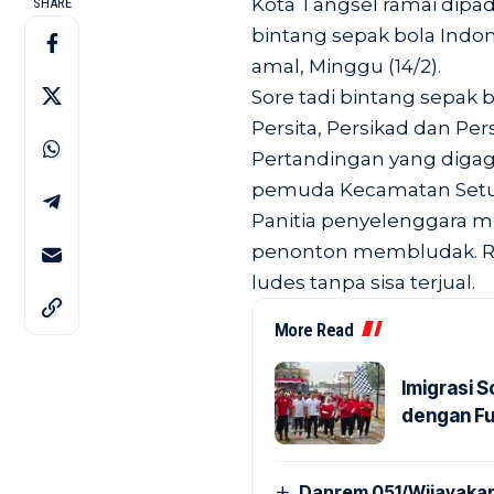
Kota Tangsel ramai dipad
SHARE
bintang sepak bola Ind
amal, Minggu (14/2).
Sore tadi bintang sepak bo
Persita, Persikad dan Per
Pertandingan yang digag
pemuda Kecamatan Setu i
Panitia penyelenggara me
penonton membludak. Rat
ludes tanpa sisa terjual.
More Read
Imigrasi 
dengan Fu
Danrem 051/Wijayakar