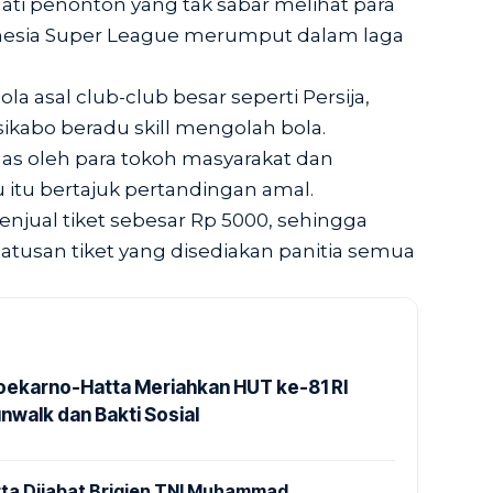
ati penonton yang tak sabar melihat para
onesia Super League merumput dalam laga
la asal club-club besar seperti Persija,
sikabo beradu skill mengolah bola.
as oleh para tokoh masyarakat dan
tu bertajuk pertandingan amal.
njual tiket sebesar Rp 5000, sehingga
usan tiket yang disediakan panitia semua
Soekarno-Hatta Meriahkan HUT ke-81 RI
nwalk dan Bakti Sosial
ta Dijabat Brigjen TNI Muhammad