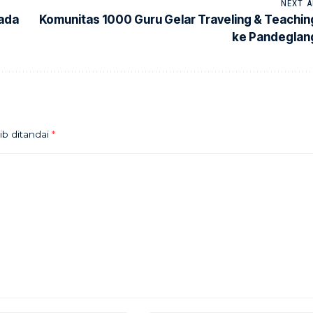
NEXT A
pada
Komunitas 1000 Guru Gelar Traveling & Teachin
ke Pandeglan
ib ditandai
*