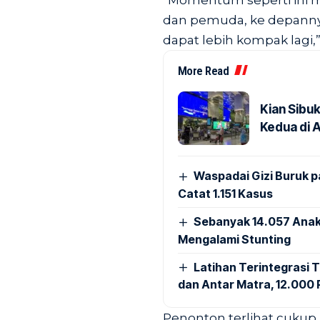
“Momentum seperti ini m
dan pemuda, ke depanny
dapat lebih kompak lagi,
More Read
Kian Sibu
Kedua di 
Waspadai Gizi Buruk 
Catat 1.151 Kasus
Sebanyak 14.057 Anak
Mengalami Stunting
Latihan Terintegrasi T
dan Antar Matra, 12.000 P
Penonton terlihat cuku