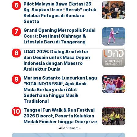
Pilot Malaysia Bawa Ekstasi 25
Kg, Siapkan Urine “Bersih” untuk
Kelabui Petugas di Bandara
Soetta
Grand Opening Metropolis Padel
Court: Destinasi Olahraga &
Lifestyle Baru di Tangerang
LDAD 2026: Dialog Arsitektur
dan Desain untuk Masa Depan
Indonesia dengan Maestro
Arsitektur Dunia
Marissa Sutanto Luncurkan Lagu
“KITA INDONESIA”, Ajak Anak
Muda Berkarya dari Alat
Sederhana hingga Musik
Tradisional
Tangsel Fun Walk & Run Festival
2026 Disorot, Peserta Keluhkan
Medali Finisher hingga Doorprize
- Advertisement -