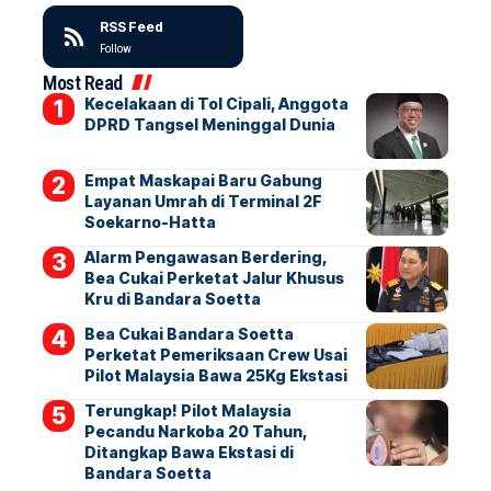
RSS Feed
Follow
Most Read
Kecelakaan di Tol Cipali, Anggota
DPRD Tangsel Meninggal Dunia
Empat Maskapai Baru Gabung
Layanan Umrah di Terminal 2F
Soekarno-Hatta
Alarm Pengawasan Berdering,
Bea Cukai Perketat Jalur Khusus
Kru di Bandara Soetta
Bea Cukai Bandara Soetta
Perketat Pemeriksaan Crew Usai
Pilot Malaysia Bawa 25Kg Ekstasi
Terungkap! Pilot Malaysia
Pecandu Narkoba 20 Tahun,
Ditangkap Bawa Ekstasi di
Bandara Soetta