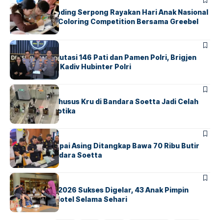
BERITA
INDEX
Atria Hotel Gading Serpong Rayakan Hari Anak Nasional
Lewat Family Coloring Competition Bersama Greebel
Indonesia
BERITA
Mabes Polri Mutasi 146 Pati dan Pamen Polri, Brigjen
Untung Jabat Kadiv Hubinter Polri
BANDARA
BERITA
Ketika Jalur Khusus Kru di Bandara Soetta Jadi Celah
Sindikat Narkotika
BANDARA
BERITA
Kopilot Maskapai Asing Ditangkap Bawa 70 Ribu Butir
Ekstasi di Bandara Soetta
BERITA
INDEX
GM For A Day 2026 Sukses Digelar, 43 Anak Pimpin
Operasional Hotel Selama Sehari