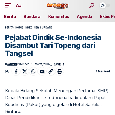
Aa
Berita
Bandara
Komunitas
Agenda
Ekbis P
BERITA
HOME
INDEX
NEWS UPDATE
Pejabat Dindik Se-Indonesia
Disambut Tari Topeng dari
Tangsel
By
ADMIN
Published: 10 Maret, 2016
1 Min Read
Kepala Bidang Sekolah Menengah Pertama (SMP)
Dinas Pendidikan se-Indonesia hadir dalam Rapat
Koodinasi (Rakor) yang digelar di Hotel Santika,
Bintaro.