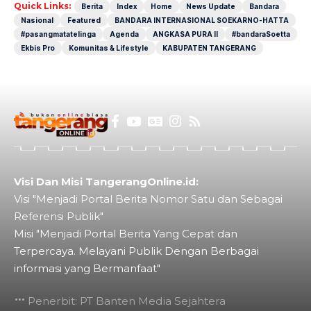
Quick Links:
Berita
Index
Home
News Update
Bandara
Nasional
Featured
BANDARA INTERNASIONAL SOEKARNO-HATTA
#pasangmatatelinga
Agenda
ANGKASA PURA II
#bandaraSoetta
Ekbis Pro
Komunitas & Lifestyle
KABUPATEN TANGERANG
Visi Dan Misi TangerangOnline.id:
Visi "Menjadi Portal Berita Nomor Satu dan Sebagai
Referensi Publik"
Misi "Menjadi Portal Berita Yang Cepat dan
Terpercaya. Melayani Publik Dengan Berbagai
informasi yang Bermanfaat"
Penerbit: PT Banten Media Sejahtera