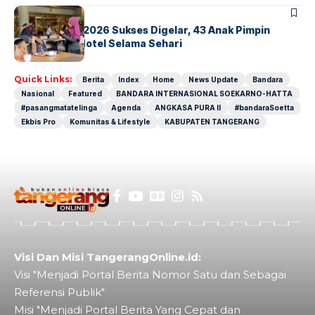
BERITA
INDEX
GM For A Day 2026 Sukses Digelar, 43 Anak Pimpin
Operasional Hotel Selama Sehari
Quick Links:
Berita
Index
Home
News Update
Bandara
Nasional
Featured
BANDARA INTERNASIONAL SOEKARNO-HATTA
#pasangmatatelinga
Agenda
ANGKASA PURA II
#bandaraSoetta
Ekbis Pro
Komunitas & Lifestyle
KABUPATEN TANGERANG
Visi Dan Misi TangerangOnline.id:
Visi "Menjadi Portal Berita Nomor Satu dan Sebagai
Referensi Publik"
Misi "Menjadi Portal Berita Yang Cepat dan