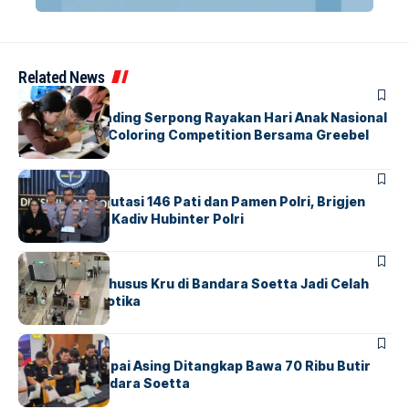
Related News
BERITA
INDEX
Atria Hotel Gading Serpong Rayakan Hari Anak Nasional
Lewat Family Coloring Competition Bersama Greebel
Indonesia
BERITA
Mabes Polri Mutasi 146 Pati dan Pamen Polri, Brigjen
Untung Jabat Kadiv Hubinter Polri
BANDARA
BERITA
Ketika Jalur Khusus Kru di Bandara Soetta Jadi Celah
Sindikat Narkotika
BANDARA
BERITA
Kopilot Maskapai Asing Ditangkap Bawa 70 Ribu Butir
Ekstasi di Bandara Soetta