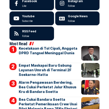
Facebook
Instagram
Like
Follow
Youtube
Google News
Subscribe
Follow
RSS Feed
Follow
Most Read
Kecelakaan di Tol Cipali, Anggota
DPRD Tangsel Meninggal Dunia
Empat Maskapai Baru Gabung
Layanan Umrah di Terminal 2F
Soekarno-Hatta
Alarm Pengawasan Berdering,
Bea Cukai Perketat Jalur Khusus
Kru di Bandara Soetta
Bea Cukai Bandara Soetta
Perketat Pemeriksaan Crew Usai
Pilot Malaysia Bawa 25Kg Ekstasi