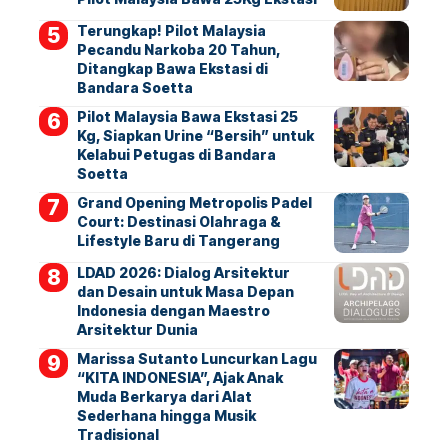
Terungkap! Pilot Malaysia
Pecandu Narkoba 20 Tahun,
Ditangkap Bawa Ekstasi di
Bandara Soetta
Pilot Malaysia Bawa Ekstasi 25
Kg, Siapkan Urine “Bersih” untuk
Kelabui Petugas di Bandara
Soetta
Grand Opening Metropolis Padel
Court: Destinasi Olahraga &
Lifestyle Baru di Tangerang
LDAD 2026: Dialog Arsitektur
dan Desain untuk Masa Depan
Indonesia dengan Maestro
Arsitektur Dunia
Marissa Sutanto Luncurkan Lagu
“KITA INDONESIA”, Ajak Anak
Muda Berkarya dari Alat
Sederhana hingga Musik
Tradisional