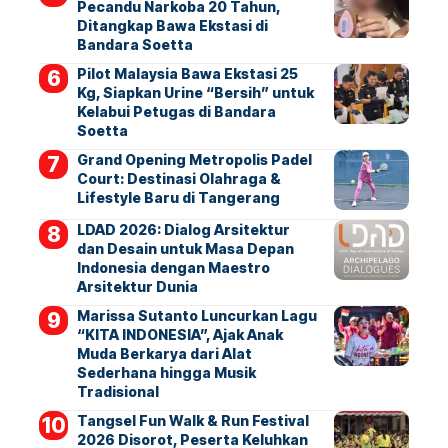
Pecandu Narkoba 20 Tahun,
Ditangkap Bawa Ekstasi di
Bandara Soetta
Pilot Malaysia Bawa Ekstasi 25
Kg, Siapkan Urine “Bersih” untuk
Kelabui Petugas di Bandara
Soetta
Grand Opening Metropolis Padel
Court: Destinasi Olahraga &
Lifestyle Baru di Tangerang
LDAD 2026: Dialog Arsitektur
dan Desain untuk Masa Depan
Indonesia dengan Maestro
Arsitektur Dunia
Marissa Sutanto Luncurkan Lagu
“KITA INDONESIA”, Ajak Anak
Muda Berkarya dari Alat
Sederhana hingga Musik
Tradisional
Tangsel Fun Walk & Run Festival
2026 Disorot, Peserta Keluhkan