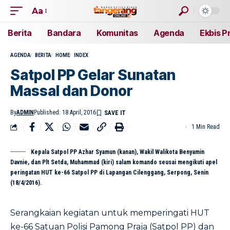
Aa
Berita
Bandara
Komunitas
Agenda
Ekbis P
AGENDA
BERITA
HOME
INDEX
Satpol PP Gelar Sunatan
Massal dan Donor
By
ADMIN
Published: 18 April, 2016
1 Min Read
Kepala Satpol PP Azhar Syamun (kanan), Wakil Walikota Benyamin
Davnie, dan Plt Setda, Muhammad (kiri) salam komando seusai mengikuti apel
peringatan HUT ke-66 Satpol PP di Lapangan Cilenggang, Serpong, Senin
(18/4/2016).
Serangkaian kegiatan untuk memperingati HUT
ke-66 Satuan Polisi Pamong Praja (Satpol PP) dan