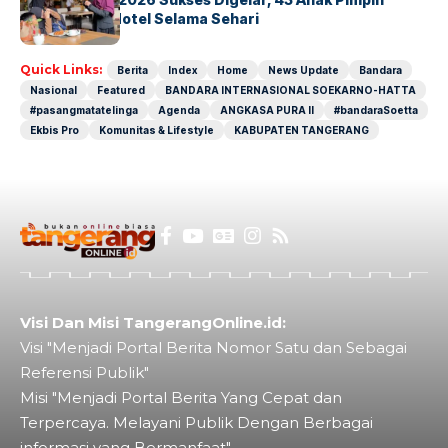
Operasional Hotel Selama Sehari
Quick Links:
Berita
Index
Home
News Update
Bandara
Nasional
Featured
BANDARA INTERNASIONAL SOEKARNO-HATTA
#pasangmatatelinga
Agenda
ANGKASA PURA II
#bandaraSoetta
Ekbis Pro
Komunitas & Lifestyle
KABUPATEN TANGERANG
Visi Dan Misi TangerangOnline.id:
Visi "Menjadi Portal Berita Nomor Satu dan Sebagai
Referensi Publik"
Misi "Menjadi Portal Berita Yang Cepat dan
Terpercaya. Melayani Publik Dengan Berbagai
informasi yang Bermanfaat"