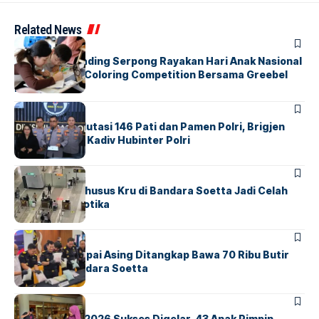
Related News
BERITA
INDEX
Atria Hotel Gading Serpong Rayakan Hari Anak Nasional
Lewat Family Coloring Competition Bersama Greebel
Indonesia
BERITA
Mabes Polri Mutasi 146 Pati dan Pamen Polri, Brigjen
Untung Jabat Kadiv Hubinter Polri
BANDARA
BERITA
Ketika Jalur Khusus Kru di Bandara Soetta Jadi Celah
Sindikat Narkotika
BANDARA
BERITA
Kopilot Maskapai Asing Ditangkap Bawa 70 Ribu Butir
Ekstasi di Bandara Soetta
BERITA
INDEX
GM For A Day 2026 Sukses Digelar, 43 Anak Pimpin