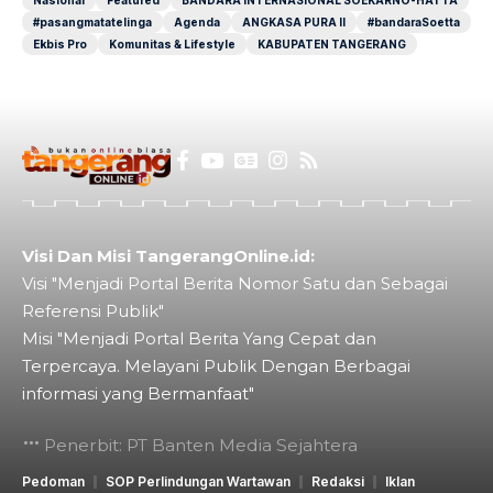
Nasional
Featured
BANDARA INTERNASIONAL SOEKARNO-HATTA
#pasangmatatelinga
Agenda
ANGKASA PURA II
#bandaraSoetta
Ekbis Pro
Komunitas & Lifestyle
KABUPATEN TANGERANG
Visi Dan Misi TangerangOnline.id:
Visi "Menjadi Portal Berita Nomor Satu dan Sebagai
Referensi Publik"
Misi "Menjadi Portal Berita Yang Cepat dan
Terpercaya. Melayani Publik Dengan Berbagai
informasi yang Bermanfaat"
Penerbit: PT Banten Media Sejahtera
Pedoman
SOP Perlindungan Wartawan
Redaksi
Iklan