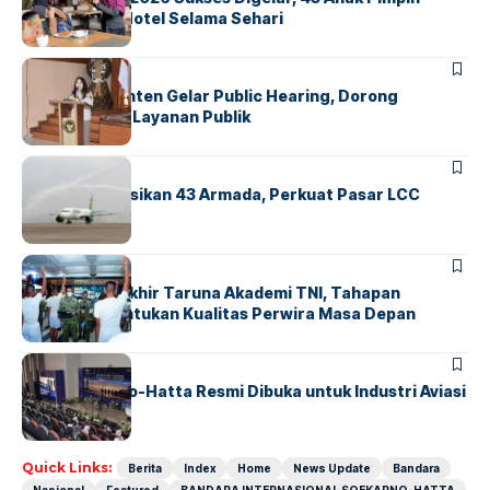
Operasional Hotel Selama Sehari
BANDARA
BERITA
Karantina Banten Gelar Public Hearing, Dorong
Transparansi Layanan Publik
BANDARA
BERITA
Citilink Operasikan 43 Armada, Perkuat Pasar LCC
Nasional
BERITA
Sidang Pantukhir Taruna Akademi TNI, Tahapan
Strategis Tentukan Kualitas Perwira Masa Depan
BANDARA
BERITA
IALC Soekarno-Hatta Resmi Dibuka untuk Industri Aviasi
Dunia
Quick Links:
Berita
Index
Home
News Update
Bandara