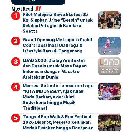
Most Read
Pilot Malaysia Bawa Ekstasi 25
Kg, Siapkan Urine “Bersih” untuk
Kelabui Petugas di Bandara
Soetta
Grand Opening Metropolis Padel
Court: Destinasi Olahraga &
Lifestyle Baru di Tangerang
LDAD 2026: Dialog Arsitektur
dan Desain untuk Masa Depan
Indonesia dengan Maestro
Arsitektur Dunia
Marissa Sutanto Luncurkan Lagu
“KITA INDONESIA”, Ajak Anak
Muda Berkarya dari Alat
Sederhana hingga Musik
Tradisional
Tangsel Fun Walk & Run Festival
2026 Disorot, Peserta Keluhkan
Medali Finisher hingga Doorprize