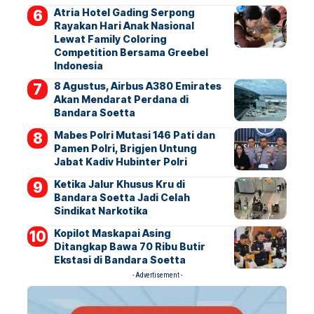
Atria Hotel Gading Serpong
Rayakan Hari Anak Nasional
Lewat Family Coloring
Competition Bersama Greebel
Indonesia
8 Agustus, Airbus A380 Emirates
Akan Mendarat Perdana di
Bandara Soetta
Mabes Polri Mutasi 146 Pati dan
Pamen Polri, Brigjen Untung
Jabat Kadiv Hubinter Polri
Ketika Jalur Khusus Kru di
Bandara Soetta Jadi Celah
Sindikat Narkotika
Kopilot Maskapai Asing
Ditangkap Bawa 70 Ribu Butir
Ekstasi di Bandara Soetta
- Advertisement -