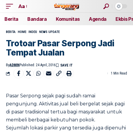
Aa
Berita
Bandara
Komunitas
Agenda
Ekbis P
BERITA
HOME
INDEX
NEWS UPDATE
Trotoar Pasar Serpong Jadi
Tempat Jualan
By
ADMIN
Published: 24 April, 2016
1 Min Read
Pasar Serpong sejak pagi sudah ramai
pengunjung. Aktivitas jual beli bergelat sejak pagi
di pasar tradisional tertua bagi masyarakat untuk
membeli berbagai kebutuhan pokok.
Sejumlah lokasi parkir yang tersedia juga dipenuhi