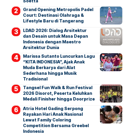
Soetta
Grand Opening Metropolis Padel
Court: Destinasi Olahraga &
Lifestyle Baru di Tangerang
LDAD 2026: Dialog Arsitektur
dan Desain untuk Masa Depan
Indonesia dengan Maestro
Arsitektur Dunia
Marissa Sutanto Luncurkan Lagu
“KITA INDONESIA”, Ajak Anak
Muda Berkarya dari Alat
Sederhana hingga Musik
Tradisional
Tangsel Fun Walk & Run Festival
2026 Disorot, Peserta Keluhkan
Medali Finisher hingga Doorprize
Atria Hotel Gading Serpong
Rayakan Hari Anak Nasional
Lewat Family Coloring
Competition Bersama Greebel
Indonesia