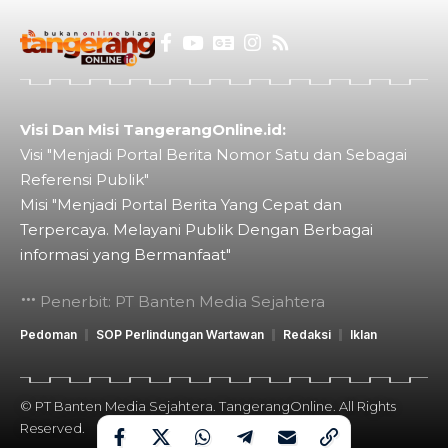
Visi Dan Misi TangerangOnline.id:
Visi "Menjadi Portal Berita Nomor Satu dan Sebagai
Referensi Publik"
Misi "Menjadi Portal Berita Yang Cepat dan
Terpercaya. Melayani Publik Dengan Berbagai
informasi yang Bermanfaat"
Penerbit: PT Banten Media Sejahtera
Pedoman
SOP Perlindungan Wartawan
Redaksi
Iklan
© PT Banten Media Sejahtera. TangerangOnline. All Rights
Reserved.