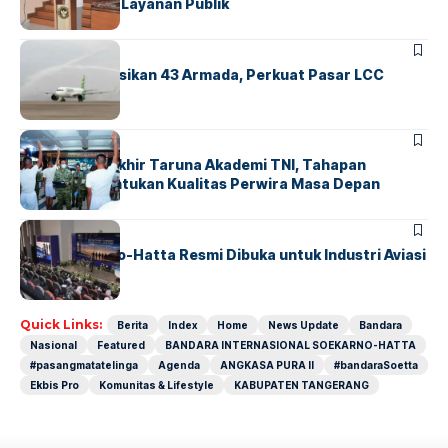
Transparansi Layanan Publik
BANDARA
BERITA
Citilink Operasikan 43 Armada, Perkuat Pasar LCC
Nasional
BERITA
Sidang Pantukhir Taruna Akademi TNI, Tahapan
Strategis Tentukan Kualitas Perwira Masa Depan
BANDARA
BERITA
IALC Soekarno-Hatta Resmi Dibuka untuk Industri Aviasi
Dunia
Quick Links:
Berita
Index
Home
News Update
Bandara
Nasional
Featured
BANDARA INTERNASIONAL SOEKARNO-HATTA
#pasangmatatelinga
Agenda
ANGKASA PURA II
#bandaraSoetta
Ekbis Pro
Komunitas & Lifestyle
KABUPATEN TANGERANG