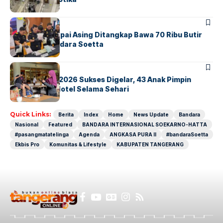
BANDARA
BERITA
Kopilot Maskapai Asing Ditangkap Bawa 70 Ribu Butir
Ekstasi di Bandara Soetta
BERITA
INDEX
GM For A Day 2026 Sukses Digelar, 43 Anak Pimpin
Operasional Hotel Selama Sehari
Quick Links:
Berita
Index
Home
News Update
Bandara
Nasional
Featured
BANDARA INTERNASIONAL SOEKARNO-HATTA
#pasangmatatelinga
Agenda
ANGKASA PURA II
#bandaraSoetta
Ekbis Pro
Komunitas & Lifestyle
KABUPATEN TANGERANG