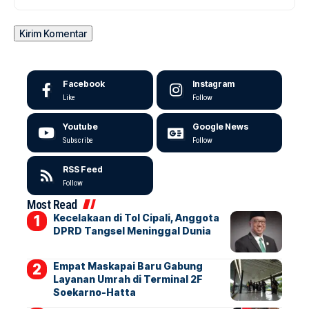
Facebook
Instagram
Like
Follow
Youtube
Google News
Subscribe
Follow
RSS Feed
Follow
Most Read
Kecelakaan di Tol Cipali, Anggota
DPRD Tangsel Meninggal Dunia
Empat Maskapai Baru Gabung
Layanan Umrah di Terminal 2F
Soekarno-Hatta