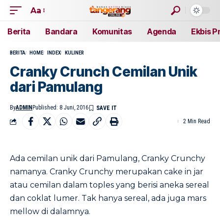
Aa
Berita
Bandara
Komunitas
Agenda
Ekbis P
BERITA
HOME
INDEX
KULINER
Cranky Crunch Cemilan Unik
dari Pamulang
By
ADMIN
Published: 8 Juni, 2016
2 Min Read
Ada cemilan unik dari Pamulang, Cranky Crunchy
namanya. Cranky Crunchy merupakan cake in jar
atau cemilan dalam toples yang berisi aneka sereal
dan coklat lumer. Tak hanya sereal, ada juga mars
mellow di dalamnya.