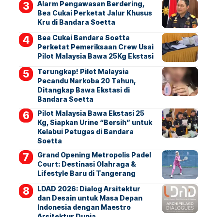
Alarm Pengawasan Berdering,
Bea Cukai Perketat Jalur Khusus
Kru di Bandara Soetta
Bea Cukai Bandara Soetta
Perketat Pemeriksaan Crew Usai
Pilot Malaysia Bawa 25Kg Ekstasi
Terungkap! Pilot Malaysia
Pecandu Narkoba 20 Tahun,
Ditangkap Bawa Ekstasi di
Bandara Soetta
Pilot Malaysia Bawa Ekstasi 25
Kg, Siapkan Urine “Bersih” untuk
Kelabui Petugas di Bandara
Soetta
Grand Opening Metropolis Padel
Court: Destinasi Olahraga &
Lifestyle Baru di Tangerang
LDAD 2026: Dialog Arsitektur
dan Desain untuk Masa Depan
Indonesia dengan Maestro
Arsitektur Dunia