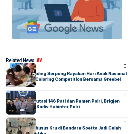
Related News
BERITA
INDEX
Atria Hotel Gading Serpong Rayakan Hari Anak Nasional
Lewat Family Coloring Competition Bersama Greebel
Indonesia
BERITA
Mabes Polri Mutasi 146 Pati dan Pamen Polri, Brigjen
Untung Jabat Kadiv Hubinter Polri
BANDARA
BERITA
Ketika Jalur Khusus Kru di Bandara Soetta Jadi Celah
Sindikat Narkotika