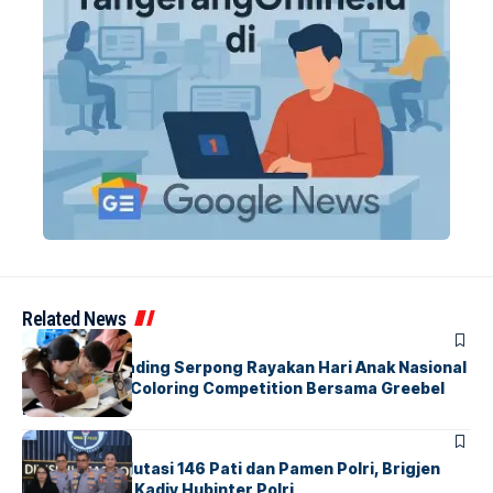
Related News
BERITA
INDEX
Atria Hotel Gading Serpong Rayakan Hari Anak Nasional
Lewat Family Coloring Competition Bersama Greebel
Indonesia
BERITA
Mabes Polri Mutasi 146 Pati dan Pamen Polri, Brigjen
Untung Jabat Kadiv Hubinter Polri