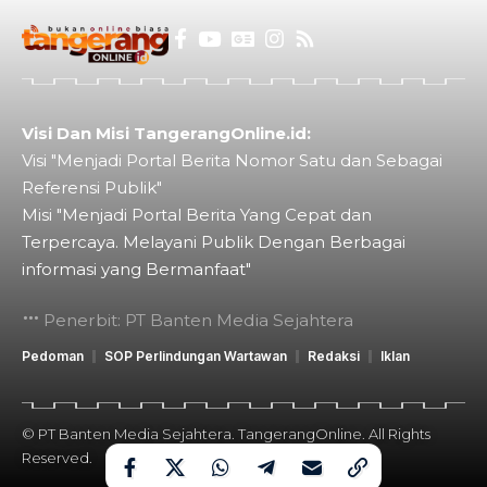
Visi Dan Misi TangerangOnline.id:
Visi "Menjadi Portal Berita Nomor Satu dan Sebagai
Referensi Publik"
Misi "Menjadi Portal Berita Yang Cepat dan
Terpercaya. Melayani Publik Dengan Berbagai
informasi yang Bermanfaat"
Penerbit: PT Banten Media Sejahtera
Pedoman
SOP Perlindungan Wartawan
Redaksi
Iklan
© PT Banten Media Sejahtera. TangerangOnline. All Rights
Reserved.