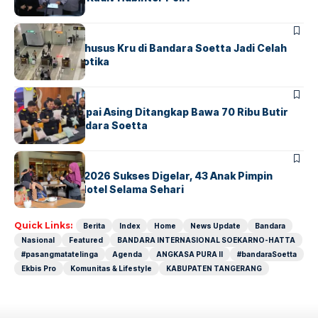
BANDARA
BERITA
Ketika Jalur Khusus Kru di Bandara Soetta Jadi Celah
Sindikat Narkotika
BANDARA
BERITA
Kopilot Maskapai Asing Ditangkap Bawa 70 Ribu Butir
Ekstasi di Bandara Soetta
BERITA
INDEX
GM For A Day 2026 Sukses Digelar, 43 Anak Pimpin
Operasional Hotel Selama Sehari
Quick Links:
Berita
Index
Home
News Update
Bandara
Nasional
Featured
BANDARA INTERNASIONAL SOEKARNO-HATTA
#pasangmatatelinga
Agenda
ANGKASA PURA II
#bandaraSoetta
Ekbis Pro
Komunitas & Lifestyle
KABUPATEN TANGERANG