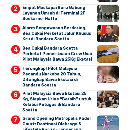
Empat Maskapai Baru Gabung
Layanan Umrah di Terminal 2F
Soekarno-Hatta
Alarm Pengawasan Berdering,
Bea Cukai Perketat Jalur Khusus
Kru di Bandara Soetta
Bea Cukai Bandara Soetta
Perketat Pemeriksaan Crew Usai
Pilot Malaysia Bawa 25Kg Ekstasi
Terungkap! Pilot Malaysia
Pecandu Narkoba 20 Tahun,
Ditangkap Bawa Ekstasi di
Bandara Soetta
Pilot Malaysia Bawa Ekstasi 25
Kg, Siapkan Urine “Bersih” untuk
Kelabui Petugas di Bandara
Soetta
Grand Opening Metropolis Padel
Court: Destinasi Olahraga &
Lifestyle Baru di Tangerang