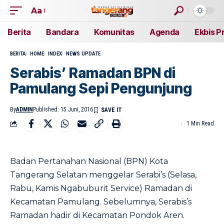
Aa
Berita
Bandara
Komunitas
Agenda
Ekbis P
BERITA
HOME
INDEX
NEWS UPDATE
Serabis’ Ramadan BPN di
Pamulang Sepi Pengunjung
By
ADMIN
Published: 15 Juni, 2016
1 Min Read
Badan Pertanahan Nasional (BPN) Kota
Tangerang Selatan menggelar Serabi’s (Selasa,
Rabu, Kamis Ngabuburit Service) Ramadan di
Kecamatan Pamulang. Sebelumnya, Serabis’s
Ramadan hadir di Kecamatan Pondok Aren.