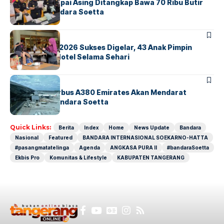
Kopilot Maskapai Asing Ditangkap Bawa 70 Ribu Butir
Ekstasi di Bandara Soetta
BERITA
INDEX
GM For A Day 2026 Sukses Digelar, 43 Anak Pimpin
Operasional Hotel Selama Sehari
BANDARA
BERITA
8 Agustus, Airbus A380 Emirates Akan Mendarat
Perdana di Bandara Soetta
Quick Links:
Berita
Index
Home
News Update
Bandara
Nasional
Featured
BANDARA INTERNASIONAL SOEKARNO-HATTA
#pasangmatatelinga
Agenda
ANGKASA PURA II
#bandaraSoetta
Ekbis Pro
Komunitas & Lifestyle
KABUPATEN TANGERANG