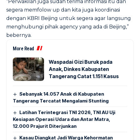
“Perwakilan juga sudah terima informasi itu dan
segera memfolow up dan kita juga koordinasi
dengan KBRI Beijing untuk segera agar langsung
menghubungi pihak agency yang ada di Beijing,”
bebernya.
More Read
Waspadai Gizi Buruk pada
Anak, Dinkes Kabupaten
Tangerang Catat 1.151 Kasus
Sebanyak 14.057 Anak di Kabupaten
Tangerang Tercatat Mengalami Stunting
Latihan Terintegrasi TNI 2026, TNI AU Uji
Kesiapan Operasi Udara dan Antar Matra,
12.000 Prajurit Diterjunkan
Kasau Diangkat Jadi Warga Kehormatan