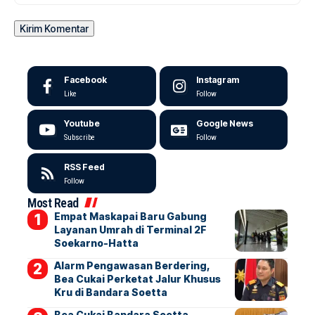
Facebook
Instagram
Like
Follow
Youtube
Google News
Subscribe
Follow
RSS Feed
Follow
Most Read
Empat Maskapai Baru Gabung
Layanan Umrah di Terminal 2F
Soekarno-Hatta
Alarm Pengawasan Berdering,
Bea Cukai Perketat Jalur Khusus
Kru di Bandara Soetta
Bea Cukai Bandara Soetta