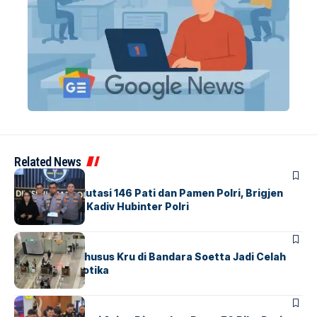
Related News
BERITA
Mabes Polri Mutasi 146 Pati dan Pamen Polri, Brigjen
Untung Jabat Kadiv Hubinter Polri
BANDARA
BERITA
Ketika Jalur Khusus Kru di Bandara Soetta Jadi Celah
Sindikat Narkotika
BANDARA
BERITA