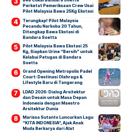
Perketat Pemeriksaan Crew Usai
Pilot Malaysia Bawa 25Kg Ekstasi
Terungkap! Pilot Malaysia
Pecandu Narkoba 20 Tahun,
Ditangkap Bawa Ekstasi di
Bandara Soetta
Pilot Malaysia Bawa Ekstasi 25
Kg, Siapkan Urine “Bersih” untuk
Kelabui Petugas di Bandara
Soetta
Grand Opening Metropolis Padel
Court: Destinasi Olahraga &
Lifestyle Baru di Tangerang
LDAD 2026: Dialog Arsitektur
dan Desain untuk Masa Depan
Indonesia dengan Maestro
Arsitektur Dunia
Marissa Sutanto Luncurkan Lagu
“KITA INDONESIA”, Ajak Anak
Muda Berkarya dari Alat