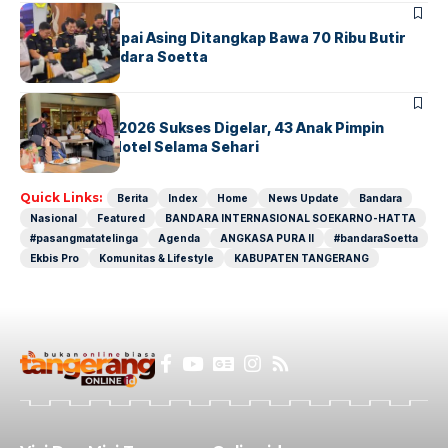
BANDARA
BERITA
Kopilot Maskapai Asing Ditangkap Bawa 70 Ribu Butir
Ekstasi di Bandara Soetta
BERITA
INDEX
GM For A Day 2026 Sukses Digelar, 43 Anak Pimpin
Operasional Hotel Selama Sehari
Quick Links:
Berita
Index
Home
News Update
Bandara
Nasional
Featured
BANDARA INTERNASIONAL SOEKARNO-HATTA
#pasangmatatelinga
Agenda
ANGKASA PURA II
#bandaraSoetta
Ekbis Pro
Komunitas & Lifestyle
KABUPATEN TANGERANG