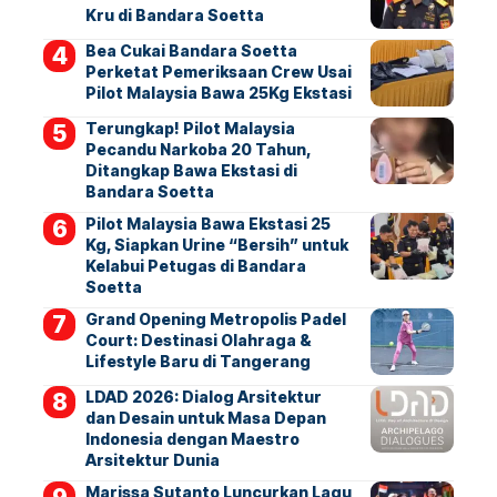
Kru di Bandara Soetta
Bea Cukai Bandara Soetta
Perketat Pemeriksaan Crew Usai
Pilot Malaysia Bawa 25Kg Ekstasi
Terungkap! Pilot Malaysia
Pecandu Narkoba 20 Tahun,
Ditangkap Bawa Ekstasi di
Bandara Soetta
Pilot Malaysia Bawa Ekstasi 25
Kg, Siapkan Urine “Bersih” untuk
Kelabui Petugas di Bandara
Soetta
Grand Opening Metropolis Padel
Court: Destinasi Olahraga &
Lifestyle Baru di Tangerang
LDAD 2026: Dialog Arsitektur
dan Desain untuk Masa Depan
Indonesia dengan Maestro
Arsitektur Dunia
Marissa Sutanto Luncurkan Lagu