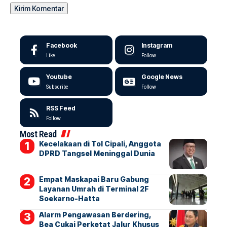
Facebook
Instagram
Like
Follow
Youtube
Google News
Subscribe
Follow
RSS Feed
Follow
Most Read
Kecelakaan di Tol Cipali, Anggota
DPRD Tangsel Meninggal Dunia
Empat Maskapai Baru Gabung
Layanan Umrah di Terminal 2F
Soekarno-Hatta
Alarm Pengawasan Berdering,
Bea Cukai Perketat Jalur Khusus