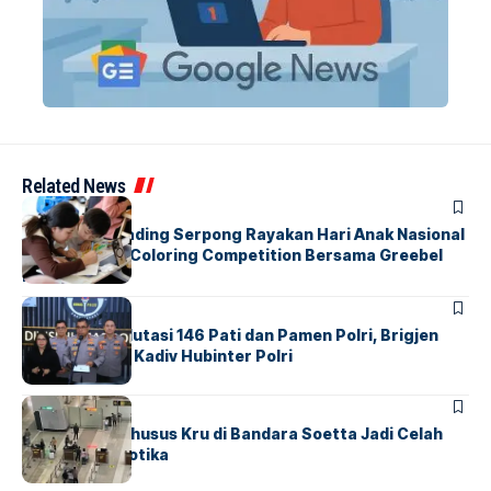
Related News
BERITA
INDEX
Atria Hotel Gading Serpong Rayakan Hari Anak Nasional
Lewat Family Coloring Competition Bersama Greebel
Indonesia
BERITA
Mabes Polri Mutasi 146 Pati dan Pamen Polri, Brigjen
Untung Jabat Kadiv Hubinter Polri
BANDARA
BERITA
Ketika Jalur Khusus Kru di Bandara Soetta Jadi Celah
Sindikat Narkotika