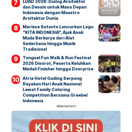
LDAD 2026: Dialog Arsitektur
dan Desain untuk Masa Depan
Indonesia dengan Maestro
Arsitektur Dunia
Marissa Sutanto Luncurkan Lagu
“KITA INDONESIA”, Ajak Anak
Muda Berkarya dari Alat
Sederhana hingga Musik
Tradisional
Tangsel Fun Walk & Run Festival
2026 Disorot, Peserta Keluhkan
Medali Finisher hingga Doorprize
Atria Hotel Gading Serpong
Rayakan Hari Anak Nasional
Lewat Family Coloring
Competition Bersama Greebel
Indonesia
- Advertisement -