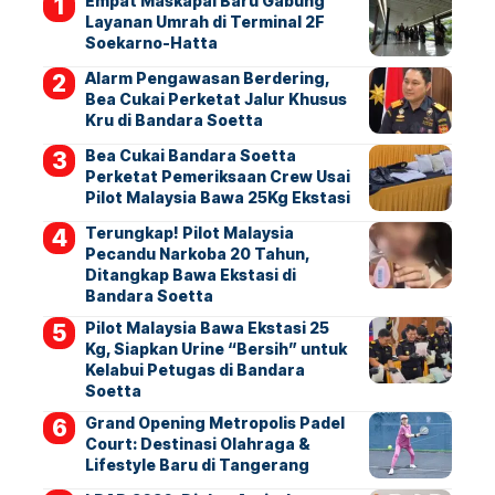
Empat Maskapai Baru Gabung
Layanan Umrah di Terminal 2F
Soekarno-Hatta
Alarm Pengawasan Berdering,
Bea Cukai Perketat Jalur Khusus
Kru di Bandara Soetta
Bea Cukai Bandara Soetta
Perketat Pemeriksaan Crew Usai
Pilot Malaysia Bawa 25Kg Ekstasi
Terungkap! Pilot Malaysia
Pecandu Narkoba 20 Tahun,
Ditangkap Bawa Ekstasi di
Bandara Soetta
Pilot Malaysia Bawa Ekstasi 25
Kg, Siapkan Urine “Bersih” untuk
Kelabui Petugas di Bandara
Soetta
Grand Opening Metropolis Padel
Court: Destinasi Olahraga &
Lifestyle Baru di Tangerang