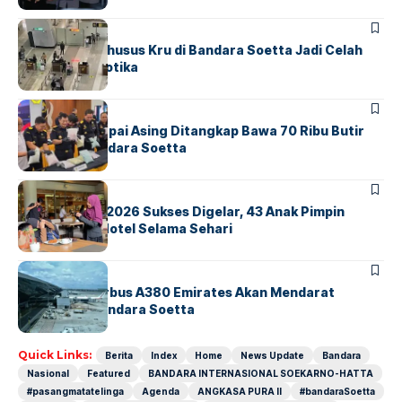
BANDARA
BERITA
Ketika Jalur Khusus Kru di Bandara Soetta Jadi Celah
Sindikat Narkotika
BANDARA
BERITA
Kopilot Maskapai Asing Ditangkap Bawa 70 Ribu Butir
Ekstasi di Bandara Soetta
BERITA
INDEX
GM For A Day 2026 Sukses Digelar, 43 Anak Pimpin
Operasional Hotel Selama Sehari
BANDARA
BERITA
8 Agustus, Airbus A380 Emirates Akan Mendarat
Perdana di Bandara Soetta
Quick Links:
Berita
Index
Home
News Update
Bandara
Nasional
Featured
BANDARA INTERNASIONAL SOEKARNO-HATTA
#pasangmatatelinga
Agenda
ANGKASA PURA II
#bandaraSoetta