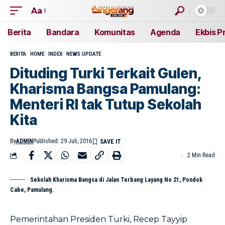
Aa
Berita
Bandara
Komunitas
Agenda
Ekbis P
BERITA
HOME
INDEX
NEWS UPDATE
Dituding Turki Terkait Gulen,
Kharisma Bangsa Pamulang:
Menteri RI tak Tutup Sekolah
Kita
By
ADMIN
Published: 29 Juli, 2016
2 Min Read
Sekolah Kharisma Bangsa di Jalan Terbang Layang No 21, Pondok
Cabe, Pamulang.
Pemerintahan Presiden Turki, Recep Tayyip