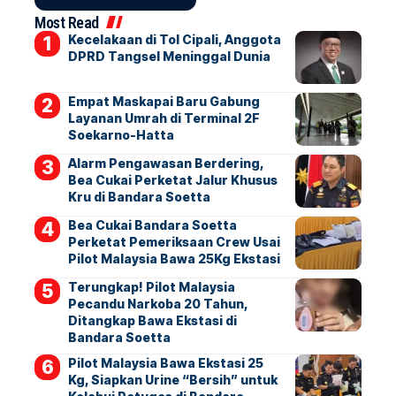
Most Read
Kecelakaan di Tol Cipali, Anggota
DPRD Tangsel Meninggal Dunia
Empat Maskapai Baru Gabung
Layanan Umrah di Terminal 2F
Soekarno-Hatta
Alarm Pengawasan Berdering,
Bea Cukai Perketat Jalur Khusus
Kru di Bandara Soetta
Bea Cukai Bandara Soetta
Perketat Pemeriksaan Crew Usai
Pilot Malaysia Bawa 25Kg Ekstasi
Terungkap! Pilot Malaysia
Pecandu Narkoba 20 Tahun,
Ditangkap Bawa Ekstasi di
Bandara Soetta
Pilot Malaysia Bawa Ekstasi 25
Kg, Siapkan Urine “Bersih” untuk