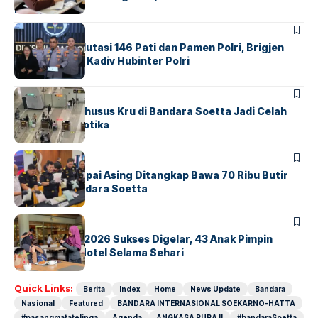
Indonesia
BERITA
Mabes Polri Mutasi 146 Pati dan Pamen Polri, Brigjen
Untung Jabat Kadiv Hubinter Polri
BANDARA
BERITA
Ketika Jalur Khusus Kru di Bandara Soetta Jadi Celah
Sindikat Narkotika
BANDARA
BERITA
Kopilot Maskapai Asing Ditangkap Bawa 70 Ribu Butir
Ekstasi di Bandara Soetta
BERITA
INDEX
GM For A Day 2026 Sukses Digelar, 43 Anak Pimpin
Operasional Hotel Selama Sehari
Quick Links:
Berita
Index
Home
News Update
Bandara
Nasional
Featured
BANDARA INTERNASIONAL SOEKARNO-HATTA
#pasangmatatelinga
Agenda
ANGKASA PURA II
#bandaraSoetta