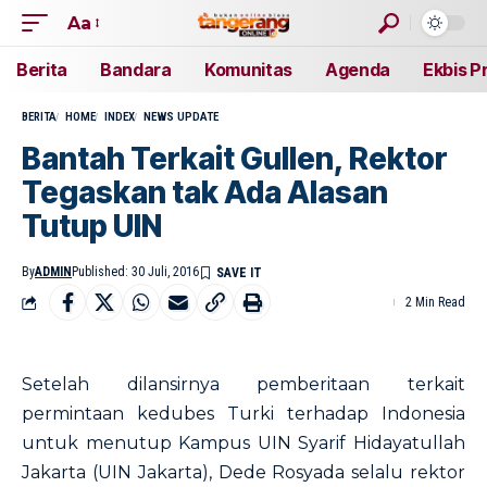
Aa
Berita
Bandara
Komunitas
Agenda
Ekbis P
BERITA
HOME
INDEX
NEWS UPDATE
Bantah Terkait Gullen, Rektor
Tegaskan tak Ada Alasan
Tutup UIN
By
ADMIN
Published: 30 Juli, 2016
2 Min Read
Setelah dilansirnya pemberitaan terkait
permintaan kedubes Turki terhadap Indonesia
untuk menutup Kampus UIN Syarif Hidayatullah
Jakarta (UIN Jakarta), Dede Rosyada selalu rektor