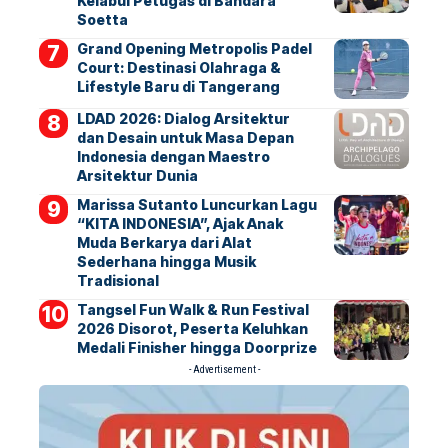
Kelabui Petugas di Bandara
Soetta
Grand Opening Metropolis Padel
Court: Destinasi Olahraga &
Lifestyle Baru di Tangerang
LDAD 2026: Dialog Arsitektur
dan Desain untuk Masa Depan
Indonesia dengan Maestro
Arsitektur Dunia
Marissa Sutanto Luncurkan Lagu
“KITA INDONESIA”, Ajak Anak
Muda Berkarya dari Alat
Sederhana hingga Musik
Tradisional
Tangsel Fun Walk & Run Festival
2026 Disorot, Peserta Keluhkan
Medali Finisher hingga Doorprize
- Advertisement -