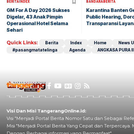
BERITA
INDEX
BANDARA
BERITA
GM For A Day 2026 Sukses
Karantina Banten G
Digelar, 43 Anak Pimpin
Public Hearing, Dor
Operasional Hotel Selama
Transparansi Layan
Sehari
Quick Links:
Berita
Index
Home
News U
#pasangmatatelinga
Agenda
ANGKASA PURA II
Visi Dan Misi TangerangOnline.id:
Visi "Menjadi Portal Berita Nomor Satu dan Sebagai Refe
Misi "Menjadi Portal Berita Yang Cepat dan Terpercaya. 
Dengan Berbagai informasi yang Bermanfaat"