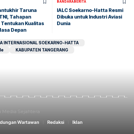
BANDARA
BERITA
antukhir Taruna
IALC Soekarno-Hatta Resmi
TNI, Tahapan
Dibuka untuk Industri Aviasi
 Tentukan Kualitas
Dunia
Masa Depan
A INTERNASIONAL SOEKARNO-HATTA
le
KABUPATEN TANGERANG
n Media Sejahtera
ndungan Wartawan
Redaksi
Iklan