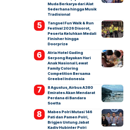
Muda Berkarya dari Alat
Sederhana hingga Musik
Tradisional
Tangsel Fun Walk & Run
Festival 2026 Disorot,
Peserta Keluhkan Medali
Finisher hingga
Doorprize
Atria Hotel Gading
Serpong Rayakan Hari
Anak Nasional Lewat
Family Coloring
Competition Bersama
Greebel Indonesia
8 Agustus, Airbus A380
Emirates Akan Mendarat
Perdana di Bandara
Soetta
Mabes Polri Mutasi 146
Pati dan Pamen Polri,
Brigjen Untung Jabat
Kadiv Hubinter Polri