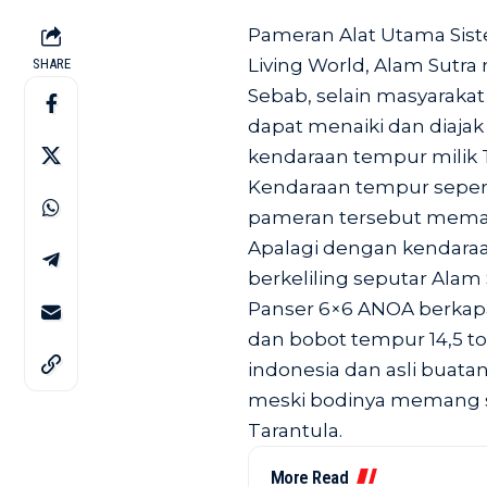
Pameran Alat Utama Sistem
Living World, Alam Sutra 
SHARE
Sebab, selain masyarakat
dapat menaiki dan diaja
kendaraan tempur milik 
Kendaraan tempur seperti 
pameran tersebut memang
Apalagi dengan kendaraan
berkeliling seputar Alam 
Panser 6×6 ANOA berkapa
dan bobot tempur 14,5 t
indonesia dan asli buata
meski bodinya memang se
Tarantula.
More Read