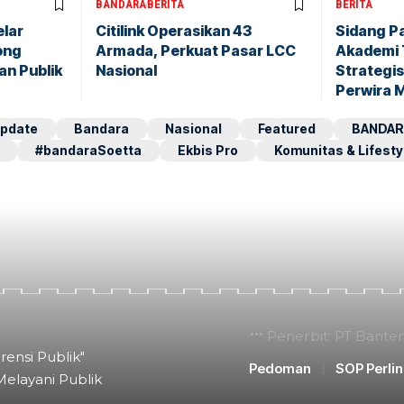
BANDARA
BERITA
BERITA
elar
Citilink Operasikan 43
Sidang P
ong
Armada, Perkuat Pasar LCC
Akademi 
an Publik
Nasional
Strategis
Perwira 
pdate
Bandara
Nasional
Featured
BANDAR
#bandaraSoetta
Ekbis Pro
Komunitas & Lifesty
Penerbit: PT Bante
rensi Publik"
Pedoman
SOP Perli
Melayani Publik