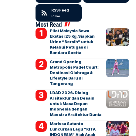
RSS Feed
Follow
Most Read
Pilot Malaysia Bawa
Ekstasi 25 Kg, Siapkan
Urine “Bersih” untuk
Kelabui Petugas di
Bandara Soetta
Grand Opening
Metropolis Padel Court:
Destinasi Olahraga &
Lifestyle Baru di
Tangerang
LDAD 2026: Dialog
Arsitektur dan Desain
untuk Masa Depan
Indonesia dengan
Maestro Arsitektur Dunia
Marissa Sutanto
Luncurkan Lagu “KITA
INDONESIA”, Ajak Anak