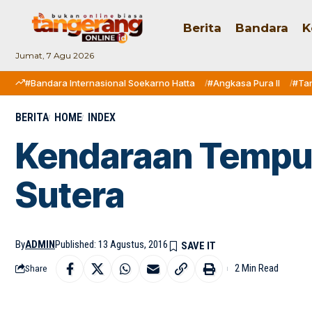
Berita
Bandara
K
Jumat, 7 Agu 2026
#Bandara Internasional Soekarno Hatta
#Angkasa Pura II
#Ta
BERITA
HOME
INDEX
Kendaraan Tempur
Sutera
By
ADMIN
Published: 13 Agustus, 2016
2 Min Read
Share