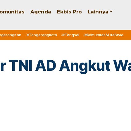
omunitas
Agenda
Ekbis Pro
Lainnya
ngerangKab
#TangerangKota
#Tangsel
#Komunitas&LifeStyle
 TNI AD Angkut War