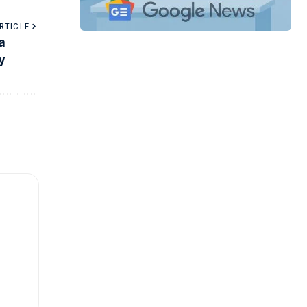
RTICLE
a
y