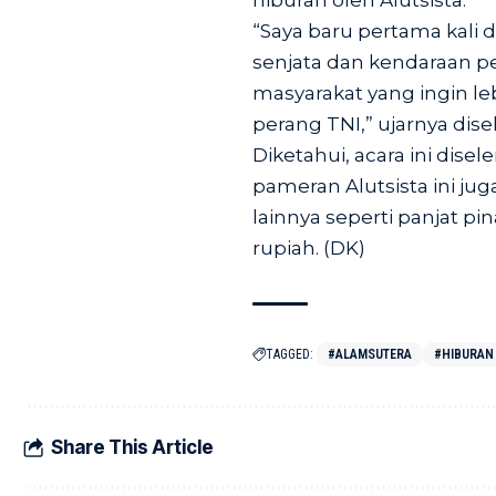
hiburan oleh Alutsista.
“Saya baru pertama kali 
senjata dan kendaraan pe
masyarakat yang ingin le
perang TNI,” ujarnya dise
Diketahui, acara ini dise
pameran Alutsista ini j
lainnya seperti panjat pi
rupiah. (DK)
TAGGED:
#ALAMSUTERA
#HIBURAN
Share This Article