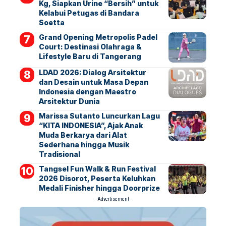
Kg, Siapkan Urine “Bersih” untuk
Kelabui Petugas di Bandara
Soetta
Grand Opening Metropolis Padel
Court: Destinasi Olahraga &
Lifestyle Baru di Tangerang
LDAD 2026: Dialog Arsitektur
dan Desain untuk Masa Depan
Indonesia dengan Maestro
Arsitektur Dunia
Marissa Sutanto Luncurkan Lagu
“KITA INDONESIA”, Ajak Anak
Muda Berkarya dari Alat
Sederhana hingga Musik
Tradisional
Tangsel Fun Walk & Run Festival
2026 Disorot, Peserta Keluhkan
Medali Finisher hingga Doorprize
- Advertisement -