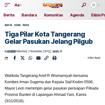
Aa
Berita
Bandara
Komunitas
Agenda
Ekbis P
BERITA
HOME
INDEX
Tiga Pilar Kota Tangerang
Gelar Pasukan Jelang Pilgub
By
ADMIN
Published: 3 November, 2016
4 Min Read
Walikota Tangerang Arief R Wismansyah bersama
Kombes Irman Sugema dan Kepala Staf Kodim 0506,
Mayor Leon memimpin gelar pasukan persiapan Pilkada
Provinsi Banten di Lapangan Ahmad Yani, Kamis
(3/11/2016).