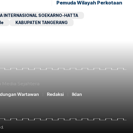
Pemuda Wilayah Perkotaan
A INTERNASIONAL SOEKARNO-HATTA
le
KABUPATEN TANGERANG
n Media Sejahtera
ndungan Wartawan
Redaksi
Iklan
d.