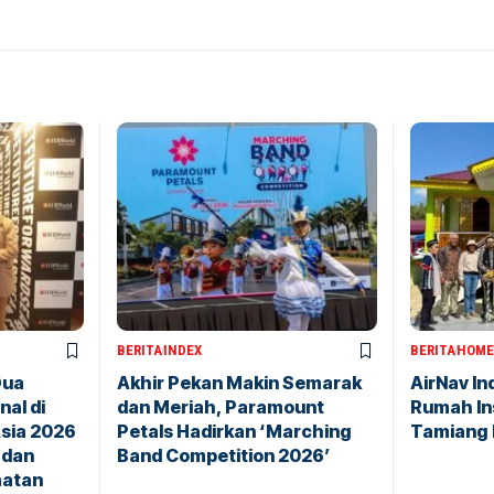
BERITA
INDEX
BERITA
HOME
Dua
Akhir Pekan Makin Semarak
AirNav I
al di
dan Meriah, Paramount
Rumah In
sia 2026
Petals Hadirkan ‘Marching
Tamiang 
 dan
Band Competition 2026’
aatan