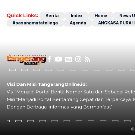
Quick Links:
Berita
Index
Home
News U
#pasangmatatelinga
Agenda
ANGKASA PURA II
Visi Dan Misi TangerangOnline.id:
Visi "Menjadi Portal Berita Nomor Satu dan Sebagai Refe
Misi "Menjadi Portal Berita Yang Cepat dan Terpercaya. 
Dengan Berbagai informasi yang Bermanfaat"
©