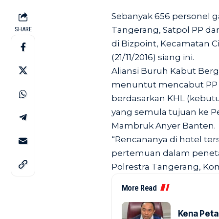
Sebanyak 656 personel ga
Tangerang, Satpol PP d
SHARE
di Bizpoint, Kecamatan 
(21/11/2016) siang ini.
Aliansi Buruh Kabut Ber
menuntut mencabut PP 
berdasarkan KHL (kebutu
yang semula tujuan ke 
Mambruk Anyer Banten.
“Rencananya di hotel ter
pertemuan dalam peneta
Polrestra Tangerang, Kom
More Read
Kena Peta