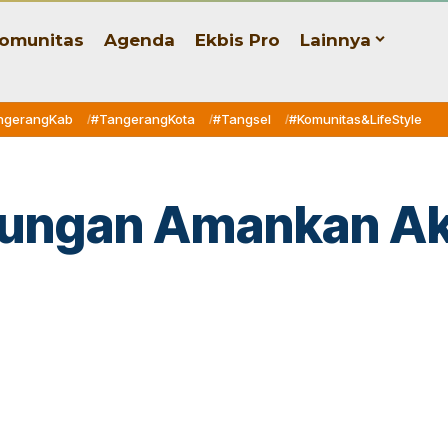
omunitas
Agenda
Ekbis Pro
Lainnya
ngerangKab
#TangerangKota
#Tangsel
#Komunitas&LifeStyle
ungan Amankan Aks