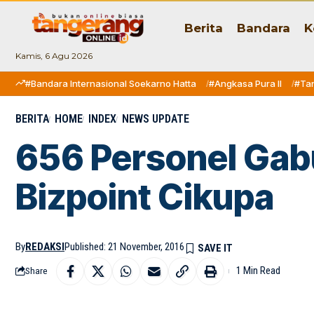
Berita
Bandara
K
Kamis, 6 Agu 2026
#Bandara Internasional Soekarno Hatta
#Angkasa Pura II
#Ta
BERITA
HOME
INDEX
NEWS UPDATE
656 Personel Gab
Bizpoint Cikupa
By
REDAKSI
Published: 21 November, 2016
1 Min Read
Share