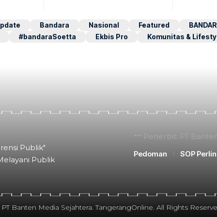
pdate
Bandara
Nasional
Featured
BANDAR
#bandaraSoetta
Ekbis Pro
Komunitas & Lifesty
Penerbit: PT Bante
rensi Publik"
Pedoman
SOP Perli
Melayani Publik
 PT Banten Media Sejahtera. TangerangOnline. All Rights Reserve