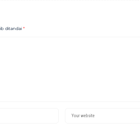
ib ditandai
*