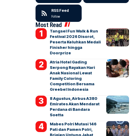
RSS Feed
Follow
Most Read
Tangsel Fun Walk & Run
Festival 2026 Disorot,
Peserta Keluhkan Medali
Finisher hingga
Doorprize
Atria Hotel Gading
Serpong Rayakan Hari
Anak Nasional Lewat
Family Coloring
Competition Bersama
Greebel Indonesia
8 Agustus, Airbus A380
Emirates Akan Mendarat
Perdana di Bandara
Soetta
Mabes Polri Mutasi 146
Pati dan Pamen Polri,
Brigjen Untung Jabat