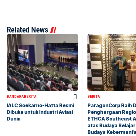
Related News
BANDARA
BERITA
BERITA
IALC Soekarno-Hatta Resmi
ParagonCorp Raih 
Dibuka untuk Industri Aviasi
Penghargaan Region
Dunia
ETHCA Southeast A
atas Budaya Belajar
Budaya Kebermanf