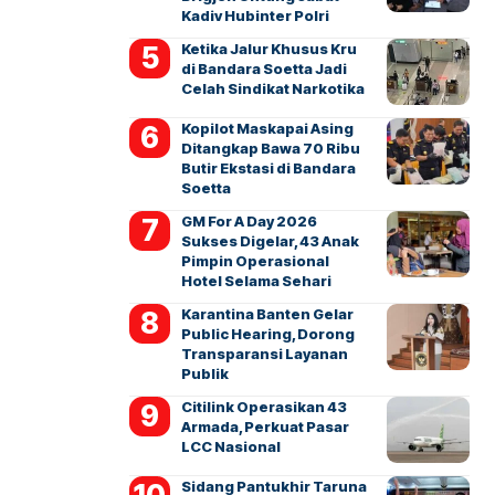
Kadiv Hubinter Polri
Ketika Jalur Khusus Kru
di Bandara Soetta Jadi
Celah Sindikat Narkotika
Kopilot Maskapai Asing
Ditangkap Bawa 70 Ribu
Butir Ekstasi di Bandara
Soetta
GM For A Day 2026
Sukses Digelar, 43 Anak
Pimpin Operasional
Hotel Selama Sehari
Karantina Banten Gelar
Public Hearing, Dorong
Transparansi Layanan
Publik
Citilink Operasikan 43
Armada, Perkuat Pasar
LCC Nasional
Sidang Pantukhir Taruna