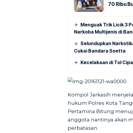
70 Ribu B
Menguak Trik Licik 3
Narkoba Multijenis di Ba
Selundupkan Narkotik
Cukai Bandara Soetta
Kecelakaan di Tol Cip
Kompol Jarkasih menjela
hukum Polres Kota Tange
Pertamina Bitung menuju
anggota nantinya akan 
perbatasan.