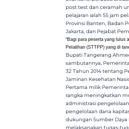
post test dan ceramah 
pelajaran ialah 55 jam pe
Provinsi Banten, Bada
Jakarta, dan Pejabat Pe
“Bagi para peserta yang lulus
Pelatihan (STTPP) yang di tan
Bupati Tangerang Ahmed
sambutannya, Pemerinta
32 Tahun 2014 tentang P
Jaminan Kesehatan Nasio
Pertama milik Pemerin
rangka meningkatkan mu
administrasi pengelolaa
pengelolaan dana kapita
dukungan Sumber Daya 
melaksanakan tugas-tug