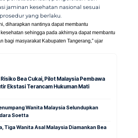
si jaminan kesehatan nasional sesuai
prosedur yang berlaku.
ini, diharapkan nantinya dapat membantu
 kesehatan sehingga pada akhirnya dapat membantu
n bagi masyarakat Kabupaten Tangerang,” ujar
 Risiko Bea Cukai, Pilot Malaysia Pembawa
utir Ekstasi Terancam Hukuman Mati
 Penumpang Wanita Malaysia Selundupkan
ndara Soetta
a, Tiga Wanita Asal Malaysia Diamankan Bea