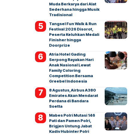
Muda Berkarya dari Alat
Sederhana hingga Musik
Tradisional
Tangsel Fun Walk & Run
Festival 2026 Disorot,
Peserta Keluhkan Medali
Finisher hingga
Doorprize
Atria Hotel Gading
Serpong Rayakan Hari
Anak Nasional Lewat
Family Coloring
Competition Bersama
Greebel Indonesia
8 Agustus, Airbus A380
Emirates Akan Mendarat
Perdana di Bandara
Soetta
Mabes Polri Mutasi 146
Pati dan Pamen Polri,
Brigjen Untung Jabat
Kadiv Hubinter Polri