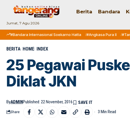
Berita
Bandara
K
Jumat, 7 Agu 2026
#Bandara Internasional Soekarno Hatta
#Angkasa Pura II
#Ta
BERITA
HOME
INDEX
25 Pegawai Puske
Diklat JKN
By
ADMIN
Published: 22 November, 2016
3 Min Read
Share