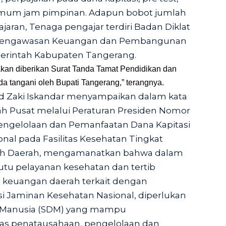
umum jam pimpinan. Adapun bobot jumlah
lajaran, Tenaga pengajar terdiri Badan Diklat
n Pengawasan Keuangan dan Pembangunan
merintah Kabupaten Tangerang.
 akan diberikan Surat Tanda Tamat Pendidikan dan
da tangani oleh Bupati Tangerang,” terangnya.
 Zaki Iskandar menyampaikan dalam kata
h Pusat melalui Peraturan Presiden Nomor
engelolaan dan Pemanfaatan Dana Kapitasi
nal pada Fasilitas Kesehatan Tingkat
tah Daerah, mengamanatkan bahwa dalam
tu pelayanan kesehatan dan tertib
n keuangan daerah terkait dengan
si Jaminan Kesehatan Nasional, diperlukan
Manusia (SDM) yang mampu
as penatausahaan, pengelolaan dan