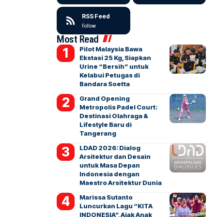
RSS Feed
Follow
Most Read
Pilot Malaysia Bawa
Ekstasi 25 Kg, Siapkan
Urine “Bersih” untuk
Kelabui Petugas di
Bandara Soetta
Grand Opening
Metropolis Padel Court:
Destinasi Olahraga &
Lifestyle Baru di
Tangerang
LDAD 2026: Dialog
Arsitektur dan Desain
untuk Masa Depan
Indonesia dengan
Maestro Arsitektur Dunia
Marissa Sutanto
Luncurkan Lagu “KITA
INDONESIA”, Ajak Anak