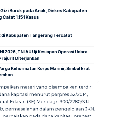
Gizi Buruk pada Anak, Dinkes Kabupaten
 Catat 1.151 Kasus
 di Kabupaten Tangerang Tercatat
NI 2026, TNI AU Uji Kesiapan Operasi Udara
rajurit Diterjunkan
arga Kehormatan Korps Marinir, Simbol Erat
Kemhan
paikan materi yang disampaikan terdiri
dana kapitasi menurut perpres 32/2014,
rat Edaran (SE) Mendagri 900/2280/SJJ,
b, permasalahan dalam pengelolaan JKN,
, perpajakan pada dana kapitasi, pre test,