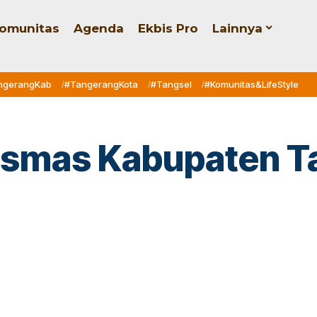
omunitas
Agenda
Ekbis Pro
Lainnya
ngerangKab
#TangerangKota
#Tangsel
#Komunitas&LifeStyle
smas Kabupaten Ta