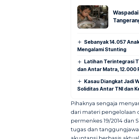
Waspadai 
Tangerang
Sebanyak 14.057 Anak
Mengalami Stunting
Latihan Terintegrasi T
dan Antar Matra, 12.000 P
Kasau Diangkat Jadi W
Soliditas Antar TNI dan 
Pihaknya sengaja menyam
dari materi pengelolaan 
permenkes 19/2014 dan Su
tugas dan tanggungjawa
akuntansi berbasis aktual