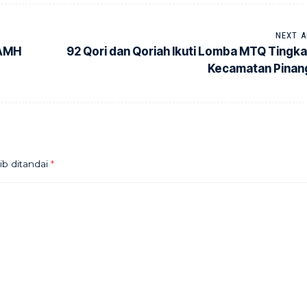
NEXT A
 AMH
92 Qori dan Qoriah Ikuti Lomba MTQ Tingka
Kecamatan Pinan
ib ditandai
*