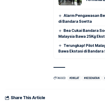
Alarm Pengawasan Ber
di Bandara Soetta
Bea Cukai Bandara Soe
Malaysia Bawa 25Kg Ekst
Terungkap! Pilot Mal
Bawa Ekstasi di Bandara
TAGGED:
#DIKLAT
#KESEHATAN
Share This Article