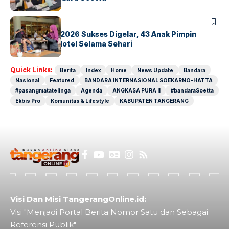
BERITA
INDEX
GM For A Day 2026 Sukses Digelar, 43 Anak Pimpin
Operasional Hotel Selama Sehari
Quick Links:
Berita
Index
Home
News Update
Bandara
Nasional
Featured
BANDARA INTERNASIONAL SOEKARNO-HATTA
#pasangmatatelinga
Agenda
ANGKASA PURA II
#bandaraSoetta
Ekbis Pro
Komunitas & Lifestyle
KABUPATEN TANGERANG
Visi Dan Misi TangerangOnline.id:
Visi "Menjadi Portal Berita Nomor Satu dan Sebagai
Referensi Publik"