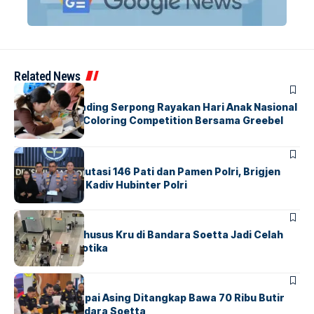
Related News
BERITA
INDEX
Atria Hotel Gading Serpong Rayakan Hari Anak Nasional
Lewat Family Coloring Competition Bersama Greebel
Indonesia
BERITA
Mabes Polri Mutasi 146 Pati dan Pamen Polri, Brigjen
Untung Jabat Kadiv Hubinter Polri
BANDARA
BERITA
Ketika Jalur Khusus Kru di Bandara Soetta Jadi Celah
Sindikat Narkotika
BANDARA
BERITA
Kopilot Maskapai Asing Ditangkap Bawa 70 Ribu Butir
Ekstasi di Bandara Soetta