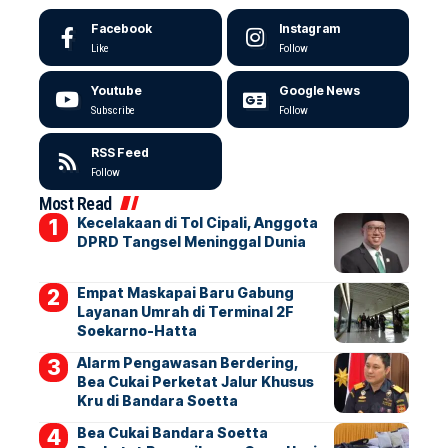
Facebook
Instagram
Like
Follow
Youtube
Google News
Subscribe
Follow
RSS Feed
Follow
Most Read
Kecelakaan di Tol Cipali, Anggota
DPRD Tangsel Meninggal Dunia
Empat Maskapai Baru Gabung
Layanan Umrah di Terminal 2F
Soekarno-Hatta
Alarm Pengawasan Berdering,
Bea Cukai Perketat Jalur Khusus
Kru di Bandara Soetta
Bea Cukai Bandara Soetta