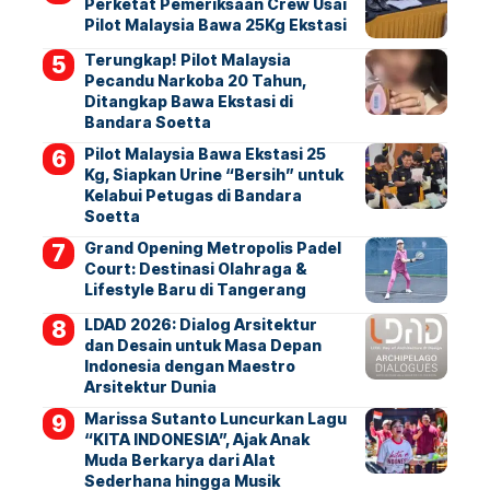
Perketat Pemeriksaan Crew Usai
Pilot Malaysia Bawa 25Kg Ekstasi
Terungkap! Pilot Malaysia
Pecandu Narkoba 20 Tahun,
Ditangkap Bawa Ekstasi di
Bandara Soetta
Pilot Malaysia Bawa Ekstasi 25
Kg, Siapkan Urine “Bersih” untuk
Kelabui Petugas di Bandara
Soetta
Grand Opening Metropolis Padel
Court: Destinasi Olahraga &
Lifestyle Baru di Tangerang
LDAD 2026: Dialog Arsitektur
dan Desain untuk Masa Depan
Indonesia dengan Maestro
Arsitektur Dunia
Marissa Sutanto Luncurkan Lagu
“KITA INDONESIA”, Ajak Anak
Muda Berkarya dari Alat
Sederhana hingga Musik