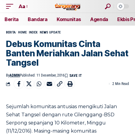
Aa
Berita
Bandara
Komunitas
Agenda
Ekbis P
BERITA
HOME
INDEX
NEWS UPDATE
Debus Komunitas Cinta
Banten Meriahkan Jalan Sehat
Tangsel
By
ADMIN
Published: 11 Desember, 2016
2 Min Read
Sejumlah komunitas antusias mengikuti Jalan
Sehat Tangsel dengan rute Cilenggang-BSD
Serpong sepanjang 10 Kilometer, Minggu
(11/12/2016). Masing-masing komunitas