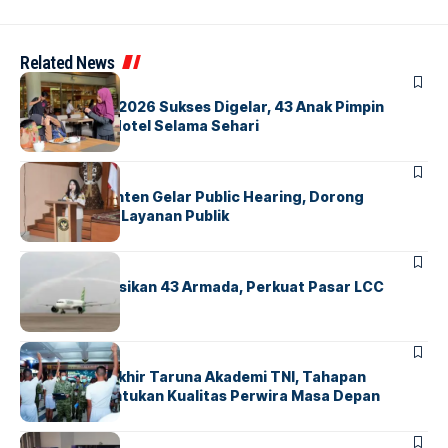
Related News
BERITA
INDEX
GM For A Day 2026 Sukses Digelar, 43 Anak Pimpin
Operasional Hotel Selama Sehari
BANDARA
BERITA
Karantina Banten Gelar Public Hearing, Dorong
Transparansi Layanan Publik
BANDARA
BERITA
Citilink Operasikan 43 Armada, Perkuat Pasar LCC
Nasional
BERITA
Sidang Pantukhir Taruna Akademi TNI, Tahapan
Strategis Tentukan Kualitas Perwira Masa Depan
BANDARA
BERITA