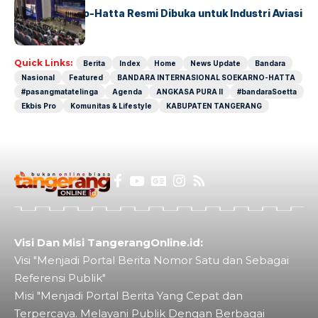
IALC Soekarno-Hatta Resmi Dibuka untuk Industri Aviasi
Dunia
Quick Links:
Berita
Index
Home
News Update
Bandara
Nasional
Featured
BANDARA INTERNASIONAL SOEKARNO-HATTA
#pasangmatatelinga
Agenda
ANGKASA PURA II
#bandaraSoetta
Ekbis Pro
Komunitas & Lifestyle
KABUPATEN TANGERANG
Visi Dan Misi TangerangOnline.id:
Visi "Menjadi Portal Berita Nomor Satu dan Sebagai
Referensi Publik"
Misi "Menjadi Portal Berita Yang Cepat dan
Terpercaya. Melayani Publik Dengan Berbagai