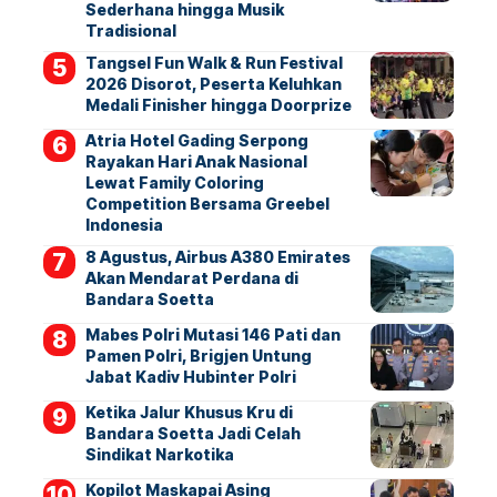
Sederhana hingga Musik
Tradisional
Tangsel Fun Walk & Run Festival
2026 Disorot, Peserta Keluhkan
Medali Finisher hingga Doorprize
Atria Hotel Gading Serpong
Rayakan Hari Anak Nasional
Lewat Family Coloring
Competition Bersama Greebel
Indonesia
8 Agustus, Airbus A380 Emirates
Akan Mendarat Perdana di
Bandara Soetta
Mabes Polri Mutasi 146 Pati dan
Pamen Polri, Brigjen Untung
Jabat Kadiv Hubinter Polri
Ketika Jalur Khusus Kru di
Bandara Soetta Jadi Celah
Sindikat Narkotika
Kopilot Maskapai Asing