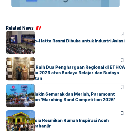
Related News
BANDARA
BERITA
IALC Soekarno-Hatta Resmi Dibuka untuk Industri Aviasi
Dunia
BERITA
ParagonCorp Raih Dua Penghargaan Regional di ETHCA
Southeast Asia 2026 atas Budaya Belajar dan Budaya
Kebermanfaatan
BERITA
INDEX
Akhir Pekan Makin Semarak dan Meriah, Paramount
Petals Hadirkan ‘Marching Band Competition 2026’
BERITA
HOME
AirNav Indonesia Resmikan Rumah Inspirasi Aceh
Tamiang Pascabanjir