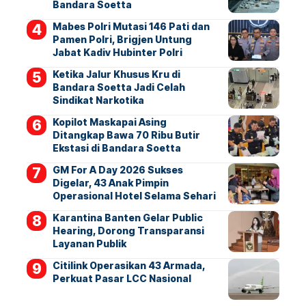
Bandara Soetta
Mabes Polri Mutasi 146 Pati dan
Pamen Polri, Brigjen Untung
Jabat Kadiv Hubinter Polri
Ketika Jalur Khusus Kru di
Bandara Soetta Jadi Celah
Sindikat Narkotika
Kopilot Maskapai Asing
Ditangkap Bawa 70 Ribu Butir
Ekstasi di Bandara Soetta
GM For A Day 2026 Sukses
Digelar, 43 Anak Pimpin
Operasional Hotel Selama Sehari
Karantina Banten Gelar Public
Hearing, Dorong Transparansi
Layanan Publik
Citilink Operasikan 43 Armada,
Perkuat Pasar LCC Nasional