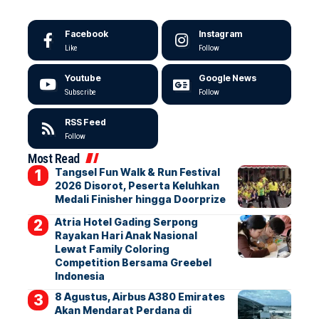
Facebook
Instagram
Like
Follow
Youtube
Google News
Subscribe
Follow
RSS Feed
Follow
Most Read
Tangsel Fun Walk & Run Festival
2026 Disorot, Peserta Keluhkan
Medali Finisher hingga Doorprize
Atria Hotel Gading Serpong
Rayakan Hari Anak Nasional
Lewat Family Coloring
Competition Bersama Greebel
Indonesia
8 Agustus, Airbus A380 Emirates
Akan Mendarat Perdana di