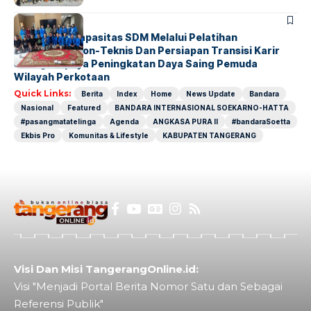
BERITA
INDEX
Penguatan Kapasitas SDM Melalui Pelatihan
Kompetensi Non-Teknis Dan Persiapan Transisi Karir
Sebagai Upaya Peningkatan Daya Saing Pemuda
Wilayah Perkotaan
Quick Links:
Berita
Index
Home
News Update
Bandara
Nasional
Featured
BANDARA INTERNASIONAL SOEKARNO-HATTA
#pasangmatatelinga
Agenda
ANGKASA PURA II
#bandaraSoetta
Ekbis Pro
Komunitas & Lifestyle
KABUPATEN TANGERANG
Visi Dan Misi TangerangOnline.id:
Visi "Menjadi Portal Berita Nomor Satu dan Sebagai
Referensi Publik"