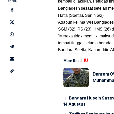
SHARE
kembali dilakukan. Petugas Im
Bangladesh sesaat setelah men
Hatta (Soetta), Senin 6/2).
Adapun kelima WN Bangladesh y
SGM (32), RS (23), HMS (26) d
“Mereka tidak memiliki maksud
tempat tinggal selama berada d
Bandara Soetta, Kaharuddin Al
More Read
Danrem 05
Muhammad 
Bandara Husein Sastr
14 Agustus