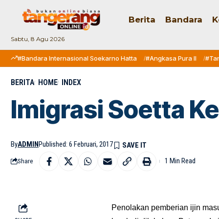
Berita
Bandara
K
Sabtu, 8 Agu 2026
#Bandara Internasional Soekarno Hatta
#Angkasa Pura II
#Ta
BERITA
HOME
INDEX
Imigrasi Soetta K
By
ADMIN
Published: 6 Februari, 2017
1 Min Read
Share
Penolakan pemberian ijin mas