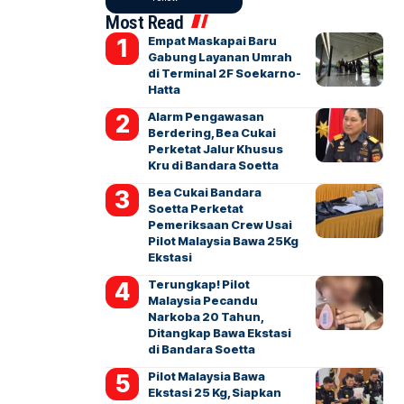
Most Read
Empat Maskapai Baru
Gabung Layanan Umrah
di Terminal 2F Soekarno-
Hatta
Alarm Pengawasan
Berdering, Bea Cukai
Perketat Jalur Khusus
Kru di Bandara Soetta
Bea Cukai Bandara
Soetta Perketat
Pemeriksaan Crew Usai
Pilot Malaysia Bawa 25Kg
Ekstasi
Terungkap! Pilot
Malaysia Pecandu
Narkoba 20 Tahun,
Ditangkap Bawa Ekstasi
di Bandara Soetta
Pilot Malaysia Bawa
Ekstasi 25 Kg, Siapkan