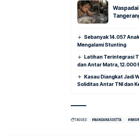
Waspadai 
Tangerang
Sebanyak 14.057 Anak
Mengalami Stunting
Latihan Terintegrasi T
dan Antar Matra, 12.000 P
Kasau Diangkat Jadi W
Soliditas Antar TNI dan 
TAGGED:
#BANDARASOETTA
#IMIGR