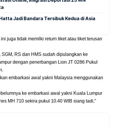
stasi Online, Imigrasi Deportasi 25 WN
ta
Hatta Jadi Bandara Tersibuk Kedua di Asia
i juga tidak memilki return tiket atau tiket terusan
F, SGM, RS dan HMS sudah dipulangkan ke
Lumpur dengan penerbangan Lion JT 0286 Pukul
n.
gkan embarkasi awal yakni Malaysia menggunakan
sebelumnya ke embarkasi awal yakni Kuala Lumpur
nes MH 710 sekira pukul 10.40 WIB siang tadi,”