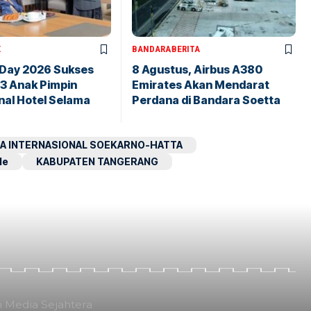
X
BANDARA
BERITA
 Day 2026 Sukses
8 Agustus, Airbus A380
43 Anak Pimpin
Emirates Akan Mendarat
nal Hotel Selama
Perdana di Bandara Soetta
A INTERNASIONAL SOEKARNO-HATTA
le
KABUPATEN TANGERANG
n Media Sejahtera