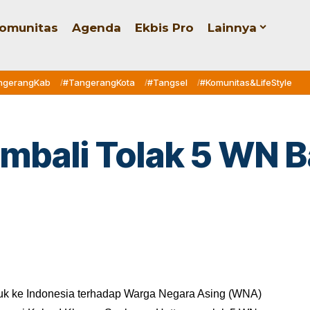
omunitas
Agenda
Ekbis Pro
Lainnya
ngerangKab
#TangerangKota
#Tangsel
#Komunitas&LifeStyle
embali Tolak 5 WN 
uk ke Indonesia terhadap Warga Negara Asing (WNA)