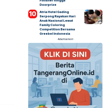
Finisher hingga
Doorprize
Atria Hotel Gading
Serpong Rayakan Hari
Anak Nasional Lewat
Family Coloring
Competition Bersama
Greebel Indonesia
- Advertisement -