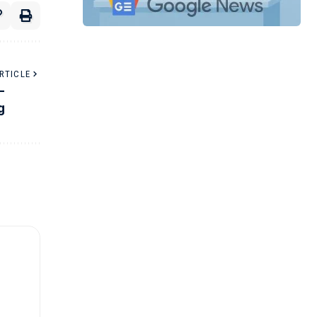
RTICLE
-
g