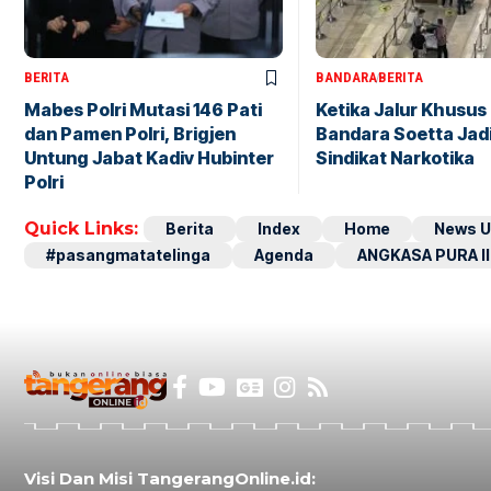
BERITA
BANDARA
BERITA
Mabes Polri Mutasi 146 Pati
Ketika Jalur Khusus 
dan Pamen Polri, Brigjen
Bandara Soetta Jad
Untung Jabat Kadiv Hubinter
Sindikat Narkotika
Polri
Quick Links:
Berita
Index
Home
News U
#pasangmatatelinga
Agenda
ANGKASA PURA II
Visi Dan Misi TangerangOnline.id: