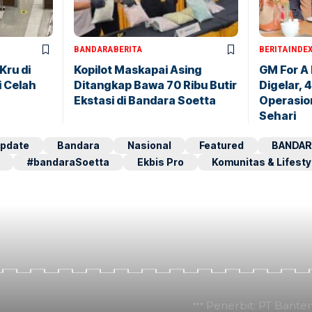
BANDARA
BERITA
BERITA
INDE
Kru di
Kopilot Maskapai Asing
GM For A
i Celah
Ditangkap Bawa 70 Ribu Butir
Digelar, 
Ekstasi di Bandara Soetta
Operasio
Sehari
pdate
Bandara
Nasional
Featured
BANDAR
#bandaraSoetta
Ekbis Pro
Komunitas & Lifesty
Penerbit: PT Bante