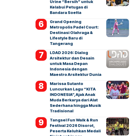
Urine “Bersih” untuk
Kelabui Petugas di
Bandara Soetta
Grand Opening
Metropolis Padel Court:
Destinasi Olahraga &
Lifestyle Baru di
Tangerang
LDAD 2026: Dialog
Arsitektur dan Desain
untuk Masa Depan
Indonesia dengan
Maestro Arsitektur Dunia
Marissa Sutanto
Luncurkan Lagu “KITA
INDONESIA”, Ajak Anak
Muda Berkarya dari Alat
Sederhana hingga Musik
Tradisional
Tangsel Fun Walk & Run
Festival 2026 Disorot,
Peserta Keluhkan Medali