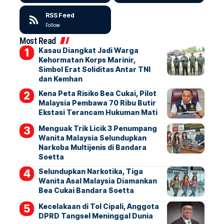
RSS Feed
Follow
Most Read
Kasau Diangkat Jadi Warga
Kehormatan Korps Marinir,
Simbol Erat Soliditas Antar TNI
dan Kemhan
Kena Peta Risiko Bea Cukai, Pilot
Malaysia Pembawa 70 Ribu Butir
Ekstasi Terancam Hukuman Mati
Menguak Trik Licik 3 Penumpang
Wanita Malaysia Selundupkan
Narkoba Multijenis di Bandara
Soetta
Selundupkan Narkotika, Tiga
Wanita Asal Malaysia Diamankan
Bea Cukai Bandara Soetta
Kecelakaan di Tol Cipali, Anggota
DPRD Tangsel Meninggal Dunia