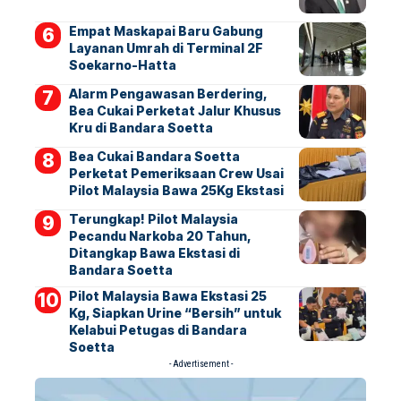
Empat Maskapai Baru Gabung
Layanan Umrah di Terminal 2F
Soekarno-Hatta
Alarm Pengawasan Berdering,
Bea Cukai Perketat Jalur Khusus
Kru di Bandara Soetta
Bea Cukai Bandara Soetta
Perketat Pemeriksaan Crew Usai
Pilot Malaysia Bawa 25Kg Ekstasi
Terungkap! Pilot Malaysia
Pecandu Narkoba 20 Tahun,
Ditangkap Bawa Ekstasi di
Bandara Soetta
Pilot Malaysia Bawa Ekstasi 25
Kg, Siapkan Urine “Bersih” untuk
Kelabui Petugas di Bandara
Soetta
- Advertisement -