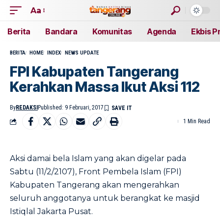
Aa
Berita
Bandara
Komunitas
Agenda
Ekbis P
BERITA
HOME
INDEX
NEWS UPDATE
FPI Kabupaten Tangerang
Kerahkan Massa Ikut Aksi 112
By
REDAKSI
Published: 9 Februari, 2017
1 Min Read
Aksi damai bela Islam yang akan digelar pada
Sabtu (11/2/2107), Front Pembela Islam (FPI)
Kabupaten Tangerang akan mengerahkan
seluruh anggotanya untuk berangkat ke masjid
Istiqlal Jakarta Pusat.