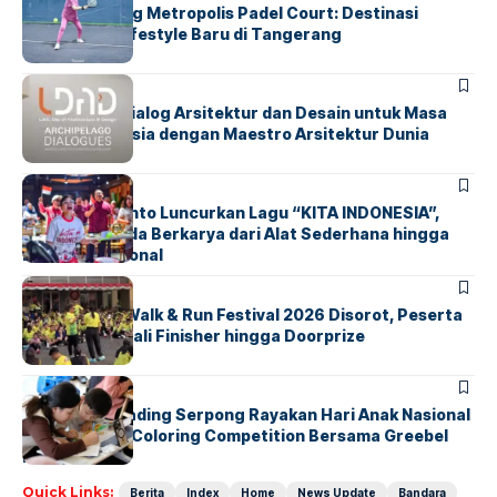
Grand Opening Metropolis Padel Court: Destinasi
Olahraga & Lifestyle Baru di Tangerang
BERITA
HOME
LDAD 2026: Dialog Arsitektur dan Desain untuk Masa
Depan Indonesia dengan Maestro Arsitektur Dunia
BERITA
INDEX
Marissa Sutanto Luncurkan Lagu “KITA INDONESIA”,
Ajak Anak Muda Berkarya dari Alat Sederhana hingga
Musik Tradisional
BERITA
INDEX
Tangsel Fun Walk & Run Festival 2026 Disorot, Peserta
Keluhkan Medali Finisher hingga Doorprize
BERITA
INDEX
Atria Hotel Gading Serpong Rayakan Hari Anak Nasional
Lewat Family Coloring Competition Bersama Greebel
Indonesia
Quick Links:
Berita
Index
Home
News Update
Bandara