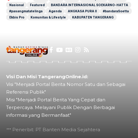
Nasional
Featured
BANDARA INTERNASIONAL SOEKARNO-HATTA
#pasangmatatelinga
Agenda
ANGKASA PURA II
#bandaraSoetta
Ekbis Pro
Komunitas & Lifestyle
KABUPATEN TANGERANG
Visi Dan Misi TangerangOnline.id:
Visi "Menjadi Portal Berita Nomor Satu dan Sebagai
Referensi Publik"
Misi "Menjadi Portal Berita Yang Cepat dan
Terpercaya. Melayani Publik Dengan Berbagai
informasi yang Bermanfaat"
Penerbit: PT Banten Media Sejahtera