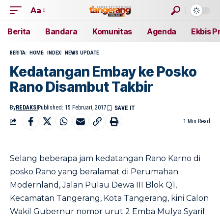
Aa
Berita
Bandara
Komunitas
Agenda
Ekbis P
BERITA
HOME
INDEX
NEWS UPDATE
Kedatangan Embay ke Posko
Rano Disambut Takbir
By
REDAKSI
Published: 15 Februari, 2017
1 Min Read
Selang beberapa jam kedatangan Rano Karno di
posko Rano yang beralamat di Perumahan
Modernland, Jalan Pulau Dewa III Blok Q1,
Kecamatan Tangerang, Kota Tangerang, kini Calon
Wakil Gubernur nomor urut 2 Emba Mulya Syarif