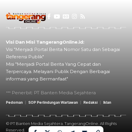
Visi Dan Misi TangerangOnline.id:
Visi "Menjadi Portal Berita Nomor Satu dan Sebagai
Referensi Publik"
Misi "Menjadi Portal Berita Yang Cepat dan
Terpercaya. Melayani Publik Dengan Berbagai
informasi yang Bermanfaat"
Penerbit: PT Banten Media Sejahtera
Pedoman
SOP Perlindungan Wartawan
Redaksi
Iklan
© PT Banten Media Sejahtera. TangerangOnline. All Rights
Reserved.