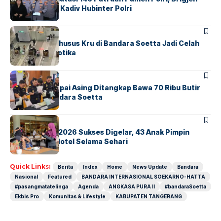
Untung Jabat Kadiv Hubinter Polri
BANDARA
BERITA
Ketika Jalur Khusus Kru di Bandara Soetta Jadi Celah
Sindikat Narkotika
BANDARA
BERITA
Kopilot Maskapai Asing Ditangkap Bawa 70 Ribu Butir
Ekstasi di Bandara Soetta
BERITA
INDEX
GM For A Day 2026 Sukses Digelar, 43 Anak Pimpin
Operasional Hotel Selama Sehari
Quick Links:
Berita
Index
Home
News Update
Bandara
Nasional
Featured
BANDARA INTERNASIONAL SOEKARNO-HATTA
#pasangmatatelinga
Agenda
ANGKASA PURA II
#bandaraSoetta
Ekbis Pro
Komunitas & Lifestyle
KABUPATEN TANGERANG