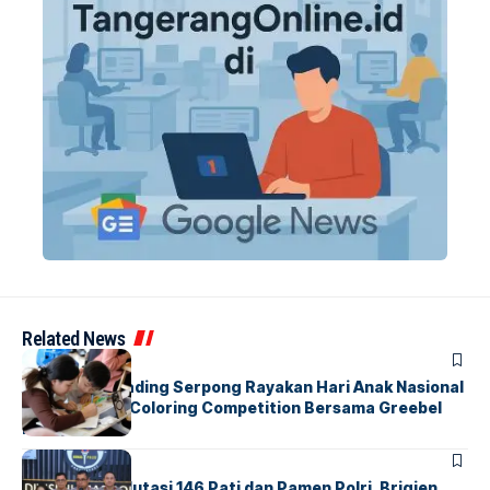
Related News
BERITA
INDEX
Atria Hotel Gading Serpong Rayakan Hari Anak Nasional
Lewat Family Coloring Competition Bersama Greebel
Indonesia
BERITA
Mabes Polri Mutasi 146 Pati dan Pamen Polri, Brigjen