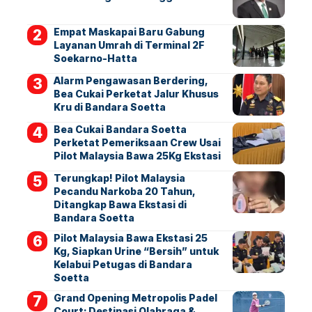
Empat Maskapai Baru Gabung
Layanan Umrah di Terminal 2F
Soekarno-Hatta
Alarm Pengawasan Berdering,
Bea Cukai Perketat Jalur Khusus
Kru di Bandara Soetta
Bea Cukai Bandara Soetta
Perketat Pemeriksaan Crew Usai
Pilot Malaysia Bawa 25Kg Ekstasi
Terungkap! Pilot Malaysia
Pecandu Narkoba 20 Tahun,
Ditangkap Bawa Ekstasi di
Bandara Soetta
Pilot Malaysia Bawa Ekstasi 25
Kg, Siapkan Urine “Bersih” untuk
Kelabui Petugas di Bandara
Soetta
Grand Opening Metropolis Padel
Court: Destinasi Olahraga &