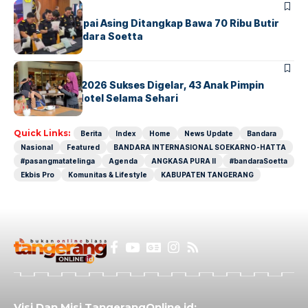
BANDARA
BERITA
Kopilot Maskapai Asing Ditangkap Bawa 70 Ribu Butir
Ekstasi di Bandara Soetta
BERITA
INDEX
GM For A Day 2026 Sukses Digelar, 43 Anak Pimpin
Operasional Hotel Selama Sehari
Quick Links:
Berita
Index
Home
News Update
Bandara
Nasional
Featured
BANDARA INTERNASIONAL SOEKARNO-HATTA
#pasangmatatelinga
Agenda
ANGKASA PURA II
#bandaraSoetta
Ekbis Pro
Komunitas & Lifestyle
KABUPATEN TANGERANG
Visi Dan Misi TangerangOnline.id: