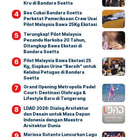
Kru di Bandara Soetta
Bea Cukai Bandara Soetta
Perketat Pemeriksaan Crew Usai
Pilot Malaysia Bawa 25Kg Ekstasi
Terungkap! Pilot Malaysia
Pecandu Narkoba 20 Tahun,
Ditangkap Bawa Ekstasi di
Bandara Soetta
Pilot Malaysia Bawa Ekstasi 25
Kg, Siapkan Urine “Bersih” untuk
Kelabui Petugas di Bandara
Soetta
Grand Opening Metropolis Padel
Court: Destinasi Olahraga &
Lifestyle Baru di Tangerang
LDAD 2026: Dialog Arsitektur
dan Desain untuk Masa Depan
Indonesia dengan Maestro
Arsitektur Dunia
Marissa Sutanto Luncurkan Lagu