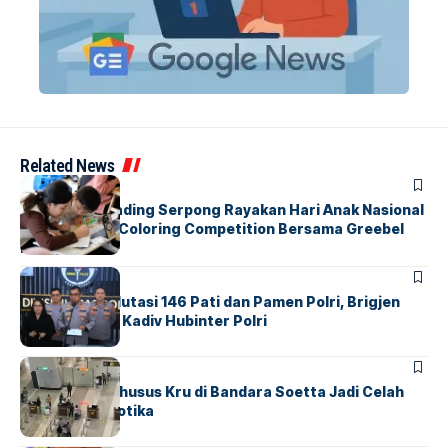
Related News
BERITA
INDEX
Atria Hotel Gading Serpong Rayakan Hari Anak Nasional
Lewat Family Coloring Competition Bersama Greebel
Indonesia
BERITA
Mabes Polri Mutasi 146 Pati dan Pamen Polri, Brigjen
Untung Jabat Kadiv Hubinter Polri
BANDARA
BERITA
Ketika Jalur Khusus Kru di Bandara Soetta Jadi Celah
Sindikat Narkotika