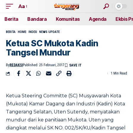
Aa
Berita
Bandara
Komunitas
Agenda
Ekbis P
BERITA
HOME
INDEX
NEWS UPDATE
Ketua SC Mukota Kadin
Tangsel Mundur
By
REDAKSI
Published: 25 Februari, 2017
1 Min Read
Ketua Steering Committe (SC) Musyawarah Kota
(Mukota) Kamar Dagang dan Industri (Kadin) Kota
Tangerang Selatan, Uten Sutendy, menyatakan
mundur dari ke panitiaan Mukota. Uten yang
diangkat melalui SK NO. 002/SK/KU/Kadin Tangsel