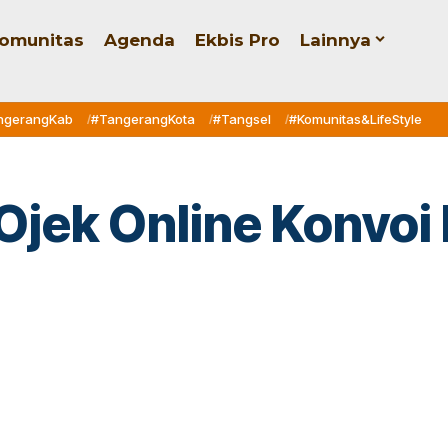
omunitas
Agenda
Ekbis Pro
Lainnya
ngerangKab
#TangerangKota
#Tangsel
#Komunitas&LifeStyle
jek Online Konvoi 