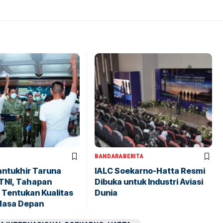
BANDARA
BERITA
antukhir Taruna
IALC Soekarno-Hatta Resmi
TNI, Tahapan
Dibuka untuk Industri Aviasi
 Tentukan Kualitas
Dunia
Masa Depan