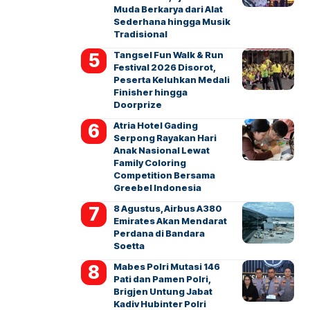
Muda Berkarya dari Alat
Sederhana hingga Musik
Tradisional
Tangsel Fun Walk & Run
Festival 2026 Disorot,
Peserta Keluhkan Medali
Finisher hingga
Doorprize
Atria Hotel Gading
Serpong Rayakan Hari
Anak Nasional Lewat
Family Coloring
Competition Bersama
Greebel Indonesia
8 Agustus, Airbus A380
Emirates Akan Mendarat
Perdana di Bandara
Soetta
Mabes Polri Mutasi 146
Pati dan Pamen Polri,
Brigjen Untung Jabat
Kadiv Hubinter Polri