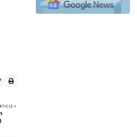
RTICLE
n
l