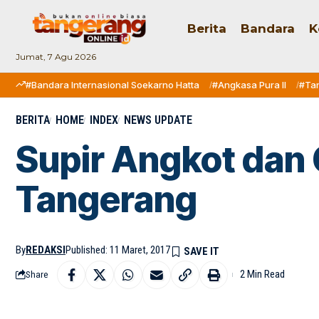
Berita
Bandara
K
Jumat, 7 Agu 2026
#Bandara Internasional Soekarno Hatta
#Angkasa Pura II
#Ta
BERITA
HOME
INDEX
NEWS UPDATE
Supir Angkot dan O
Tangerang
By
REDAKSI
Published: 11 Maret, 2017
2 Min Read
Share