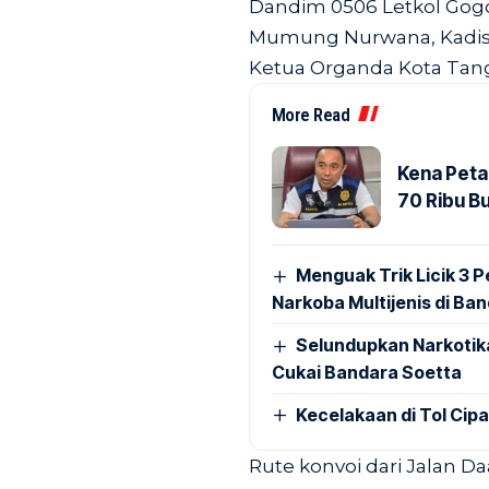
Dandim 0506 Letkol Gogo
Mumung Nurwana, Kadish
Ketua Organda Kota Tange
More Read
Kena Peta
70 Ribu B
Menguak Trik Licik 3
Narkoba Multijenis di Ba
Selundupkan Narkotik
Cukai Bandara Soetta
Kecelakaan di Tol Cip
Rute konvoi dari Jalan Da