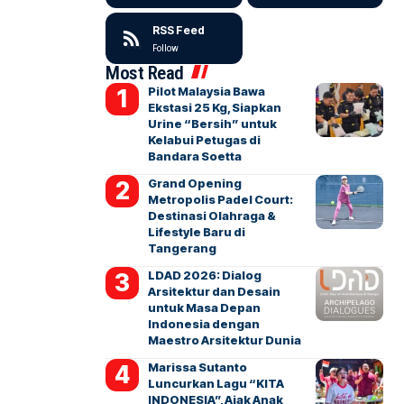
RSS Feed
Follow
Most Read
Pilot Malaysia Bawa
Ekstasi 25 Kg, Siapkan
Urine “Bersih” untuk
Kelabui Petugas di
Bandara Soetta
Grand Opening
Metropolis Padel Court:
Destinasi Olahraga &
Lifestyle Baru di
Tangerang
LDAD 2026: Dialog
Arsitektur dan Desain
untuk Masa Depan
Indonesia dengan
Maestro Arsitektur Dunia
Marissa Sutanto
Luncurkan Lagu “KITA
INDONESIA”, Ajak Anak