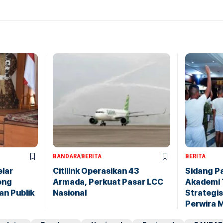
BANDARA
BERITA
BERITA
elar
Citilink Operasikan 43
Sidang P
ong
Armada, Perkuat Pasar LCC
Akademi 
an Publik
Nasional
Strategis
Perwira 