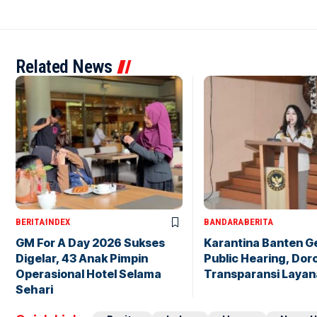
Related News
BERITA
INDEX
BANDARA
BERITA
GM For A Day 2026 Sukses
Karantina Banten G
Digelar, 43 Anak Pimpin
Public Hearing, Dor
Operasional Hotel Selama
Transparansi Layan
Sehari