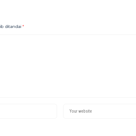
ib ditandai
*