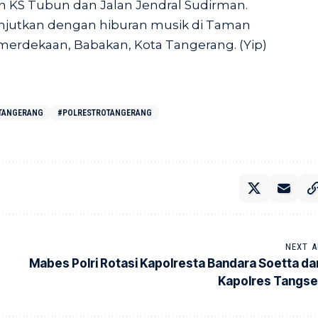
an KS Tubun dan Jalan Jendral Sudirman.
lanjutkan dengan hiburan musik di Taman
emerdekaan, Babakan, Kota Tangerang. (Yip)
TANGERANG
#POLRESTROTANGERANG
NEXT A
Mabes Polri Rotasi Kapolresta Bandara Soetta da
Kapolres Tangse