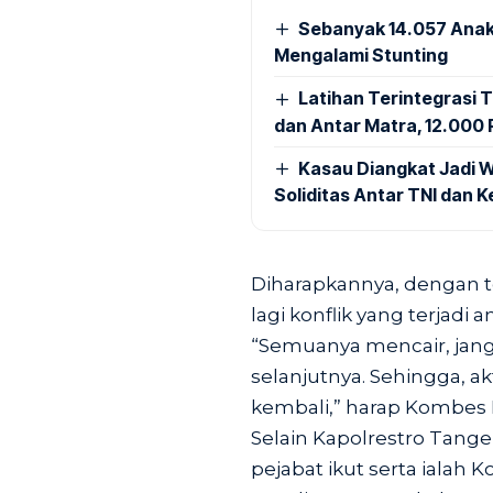
Sebanyak 14.057 Anak
Mengalami Stunting
Latihan Terintegrasi T
dan Antar Matra, 12.000 P
Kasau Diangkat Jadi W
Soliditas Antar TNI dan 
Diharapkannya, dengan te
lagi konflik yang terjadi 
“Semuanya mencair, jang
selanjutnya. Sehingga, a
kembali,” harap Kombes P
Selain Kapolrestro Tange
pejabat ikut serta ialah 