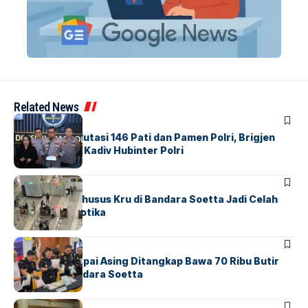
Related News
BERITA
Mabes Polri Mutasi 146 Pati dan Pamen Polri, Brigjen
Untung Jabat Kadiv Hubinter Polri
BANDARA
BERITA
Ketika Jalur Khusus Kru di Bandara Soetta Jadi Celah
Sindikat Narkotika
BANDARA
BERITA
Kopilot Maskapai Asing Ditangkap Bawa 70 Ribu Butir
Ekstasi di Bandara Soetta
BERITA
INDEX