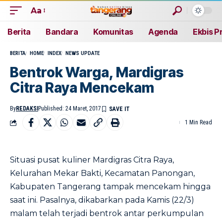
Aa
Berita
Bandara
Komunitas
Agenda
Ekbis P
BERITA
HOME
INDEX
NEWS UPDATE
Bentrok Warga, Mardigras
Citra Raya Mencekam
By
REDAKSI
Published: 24 Maret, 2017
1 Min Read
Situasi pusat kuliner Mardigras Citra Raya,
Kelurahan Mekar Bakti, Kecamatan Panongan,
Kabupaten Tangerang tampak mencekam hingga
saat ini. Pasalnya, dikabarkan pada Kamis (22/3)
malam telah terjadi bentrok antar perkumpulan