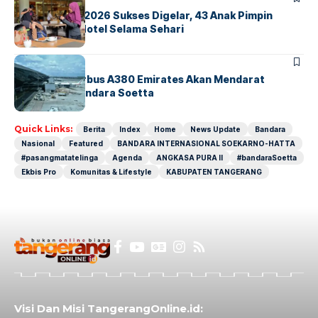
GM For A Day 2026 Sukses Digelar, 43 Anak Pimpin
Operasional Hotel Selama Sehari
BANDARA
BERITA
8 Agustus, Airbus A380 Emirates Akan Mendarat
Perdana di Bandara Soetta
Quick Links:
Berita
Index
Home
News Update
Bandara
Nasional
Featured
BANDARA INTERNASIONAL SOEKARNO-HATTA
#pasangmatatelinga
Agenda
ANGKASA PURA II
#bandaraSoetta
Ekbis Pro
Komunitas & Lifestyle
KABUPATEN TANGERANG
Visi Dan Misi TangerangOnline.id: