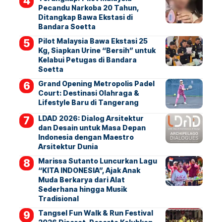
Pecandu Narkoba 20 Tahun,
Ditangkap Bawa Ekstasi di
Bandara Soetta
Pilot Malaysia Bawa Ekstasi 25
Kg, Siapkan Urine “Bersih” untuk
Kelabui Petugas di Bandara
Soetta
Grand Opening Metropolis Padel
Court: Destinasi Olahraga &
Lifestyle Baru di Tangerang
LDAD 2026: Dialog Arsitektur
dan Desain untuk Masa Depan
Indonesia dengan Maestro
Arsitektur Dunia
Marissa Sutanto Luncurkan Lagu
“KITA INDONESIA”, Ajak Anak
Muda Berkarya dari Alat
Sederhana hingga Musik
Tradisional
Tangsel Fun Walk & Run Festival