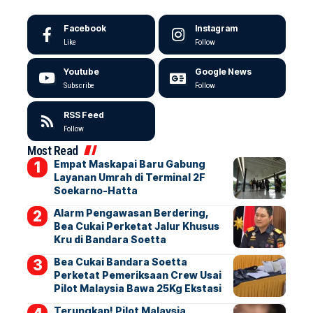
Facebook
Instagram
Like
Follow
Youtube
Google News
Subscribe
Follow
RSS Feed
Follow
Most Read
Empat Maskapai Baru Gabung
Layanan Umrah di Terminal 2F
Soekarno-Hatta
Alarm Pengawasan Berdering,
Bea Cukai Perketat Jalur Khusus
Kru di Bandara Soetta
Bea Cukai Bandara Soetta
Perketat Pemeriksaan Crew Usai
Pilot Malaysia Bawa 25Kg Ekstasi
Terungkap! Pilot Malaysia