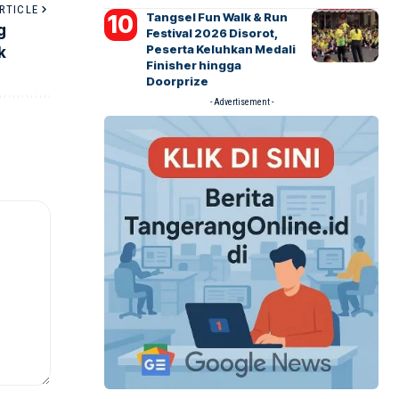
RTICLE
Tangsel Fun Walk & Run
g
Festival 2026 Disorot,
Peserta Keluhkan Medali
k
Finisher hingga
Doorprize
- Advertisement -