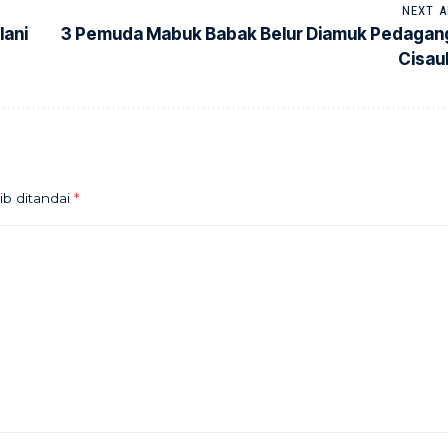
NEXT A
lani
3 Pemuda Mabuk Babak Belur Diamuk Pedagan
Cisau
ib ditandai
*