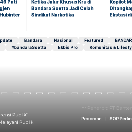
146 Pati
Ketika Jalur Khusus Kru di
Kopilot M
igjen
Bandara Soetta Jadi Celah
Ditangkap
 Hubinter
Sindikat Narkotika
Ekstasi d
pdate
Bandara
Nasional
Featured
BANDAR
#bandaraSoetta
Ekbis Pro
Komunitas & Lifesty
Penerbit: PT Bante
rensi Publik"
Pedoman
SOP Perli
Melayani Publik