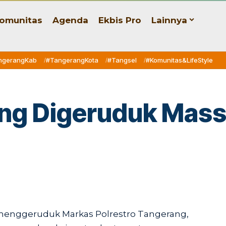
omunitas
Agenda
Ekbis Pro
Lainnya
ngerangKab
#TangerangKota
#Tangsel
#Komunitas&LifeStyle
ang Digeruduk Mas
menggeruduk Markas Polrestro Tangerang,