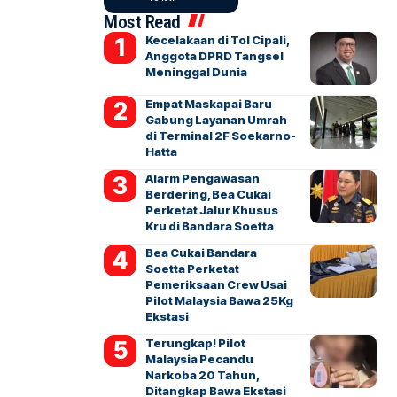
Most Read
Kecelakaan di Tol Cipali,
Anggota DPRD Tangsel
Meninggal Dunia
Empat Maskapai Baru
Gabung Layanan Umrah
di Terminal 2F Soekarno-
Hatta
Alarm Pengawasan
Berdering, Bea Cukai
Perketat Jalur Khusus
Kru di Bandara Soetta
Bea Cukai Bandara
Soetta Perketat
Pemeriksaan Crew Usai
Pilot Malaysia Bawa 25Kg
Ekstasi
Terungkap! Pilot
Malaysia Pecandu
Narkoba 20 Tahun,
Ditangkap Bawa Ekstasi