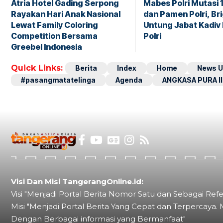
Atria Hotel Gading Serpong
Mabes Polri Mutasi 
Rayakan Hari Anak Nasional
dan Pamen Polri, Br
Lewat Family Coloring
Untung Jabat Kadiv
Competition Bersama
Polri
Greebel Indonesia
Quick Links:
Berita
Index
Home
News U
#pasangmatatelinga
Agenda
ANGKASA PURA II
Visi Dan Misi TangerangOnline.id:
Visi "Menjadi Portal Berita Nomor Satu dan Sebagai Refe
Misi "Menjadi Portal Berita Yang Cepat dan Terpercaya. 
Dengan Berbagai informasi yang Bermanfaat"