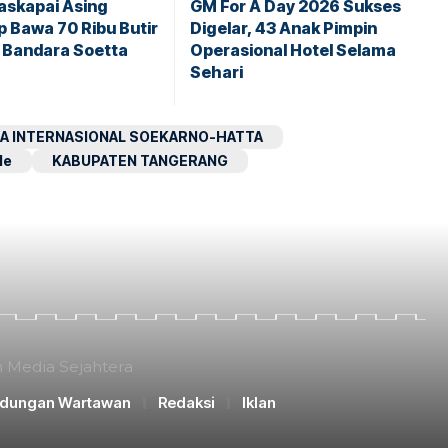
askapai Asing
GM For A Day 2026 Sukses
 Bawa 70 Ribu Butir
Digelar, 43 Anak Pimpin
i Bandara Soetta
Operasional Hotel Selama
Sehari
A INTERNASIONAL SOEKARNO-HATTA
le
KABUPATEN TANGERANG
n Media Sejahtera
ndungan Wartawan
Redaksi
Iklan