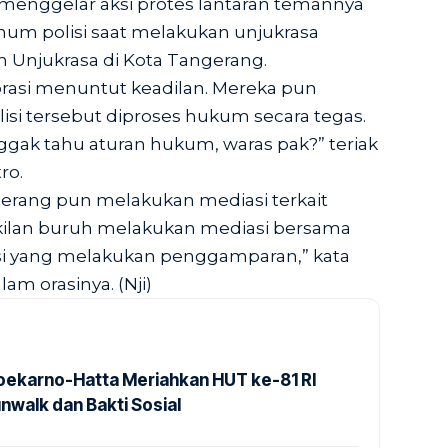
a menggelar aksi protes lantaran temannya
num polisi saat melakukan unjukrasa
 Unjukrasa di Kota Tangerang.
orasi menuntut keadilan. Mereka pun
si tersebut diproses hukum secara tegas.
ak tahu aturan hukum, waras pak?” teriak
ro.
gerang pun melakukan mediasi terkait
kilan buruh melakukan mediasi bersama
lisi yang melakukan penggamparan,” kata
am orasinya. (Nji)
Soekarno-Hatta Meriahkan HUT ke-81 RI
nwalk dan Bakti Sosial