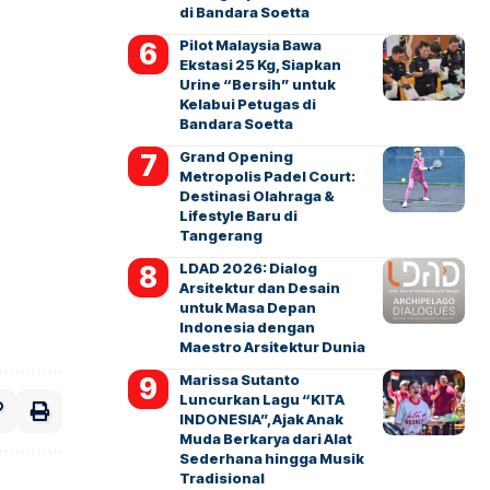
di Bandara Soetta
Pilot Malaysia Bawa
Ekstasi 25 Kg, Siapkan
Urine “Bersih” untuk
Kelabui Petugas di
Bandara Soetta
Grand Opening
Metropolis Padel Court:
Destinasi Olahraga &
Lifestyle Baru di
Tangerang
LDAD 2026: Dialog
Arsitektur dan Desain
untuk Masa Depan
Indonesia dengan
Maestro Arsitektur Dunia
Marissa Sutanto
Luncurkan Lagu “KITA
INDONESIA”, Ajak Anak
Muda Berkarya dari Alat
Sederhana hingga Musik
Tradisional