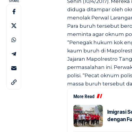
Senin (10/4/2017). Merek
SHARE
diduga ditampar oleh ok
menolak Perwal Larangan
Para buruh tersebut ber
meminta agar oknum poli
“Penegak hukum kok engg
kaum buruh di Mapolrest
Jajaran Mapolrestro Tan
permasalahan ini. Perwa
polisi. “Pecat oknum po
massa buruh tersebut dal
More Read
Imigrasi 
dengan Fu