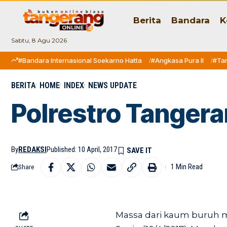
Berita
Bandara
K
Sabtu, 8 Agu 2026
#Bandara Internasional Soekarno Hatta
#Angkasa Pura II
#Ta
BERITA
HOME
INDEX
NEWS UPDATE
Polrestro Tanger
By
REDAKSI
Published: 10 April, 2017
1 Min Read
Share
Massa dari kaum buruh 