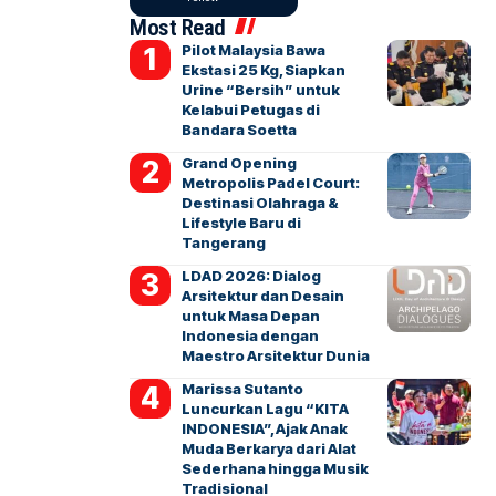
Most Read
Pilot Malaysia Bawa
Ekstasi 25 Kg, Siapkan
Urine “Bersih” untuk
Kelabui Petugas di
Bandara Soetta
Grand Opening
Metropolis Padel Court:
Destinasi Olahraga &
Lifestyle Baru di
Tangerang
LDAD 2026: Dialog
Arsitektur dan Desain
untuk Masa Depan
Indonesia dengan
Maestro Arsitektur Dunia
Marissa Sutanto
Luncurkan Lagu “KITA
INDONESIA”, Ajak Anak
Muda Berkarya dari Alat
Sederhana hingga Musik
Tradisional