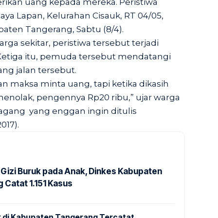
kan uang kepada mereka. Peristiwa
 Raya Lapan, Kelurahan Cisauk, RT 04/05,
aten Tangerang, Sabtu (8/4).
ga sekitar, peristiwa tersebut terjadi
 Ketiga itu, pemuda tersebut mendatangi
ng jalan tersebut.
 maksa minta uang, tapi ketika dikasih
menolak, pengennya Rp20 ribu,” ujar warga
agang yang enggan ingin ditulis
017).
Gizi Buruk pada Anak, Dinkes Kabupaten
 Catat 1.151 Kasus
 di Kabupaten Tangerang Tercatat