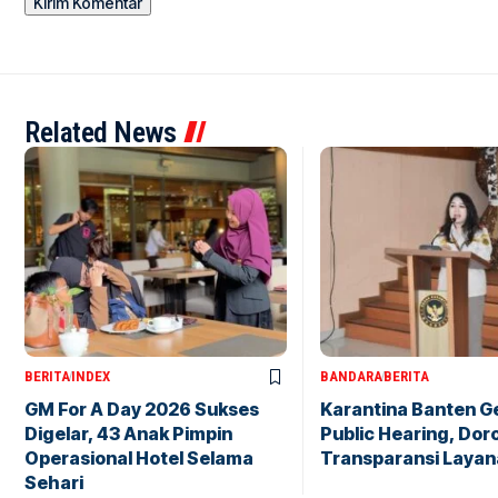
Related News
BERITA
INDEX
BANDARA
BERITA
GM For A Day 2026 Sukses
Karantina Banten G
Digelar, 43 Anak Pimpin
Public Hearing, Dor
Operasional Hotel Selama
Transparansi Layan
Sehari