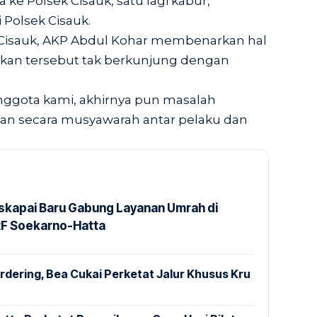
ke Polsek Cisauk, satu lagi kabur,”
 Polsek Cisauk.
 Cisauk, AKP Abdul Kohar membenarkan hal
kan tersebut tak berkunjung dengan
anggota kami, akhirnya pun masalah
ikan secara musyawarah antar pelaku dan
kapai Baru Gabung Layanan Umrah di
2F Soekarno-Hatta
dering, Bea Cukai Perketat Jalur Khusus Kru