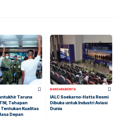
BANDARA
BERITA
antukhir Taruna
IALC Soekarno-Hatta Resmi
TNI, Tahapan
Dibuka untuk Industri Aviasi
 Tentukan Kualitas
Dunia
Masa Depan