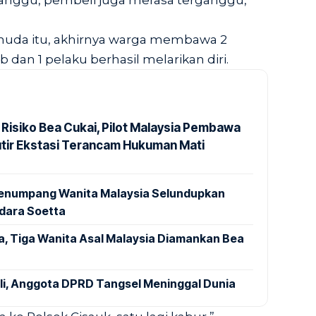
anggu, pembeli juga merasa terganggu,”
muda itu, akhirnya warga membawa 2
dan 1 pelaku berhasil melarikan diri.
 Risiko Bea Cukai, Pilot Malaysia Pembawa
utir Ekstasi Terancam Hukuman Mati
 Penumpang Wanita Malaysia Selundupkan
ndara Soetta
a, Tiga Wanita Asal Malaysia Diamankan Bea
ali, Anggota DPRD Tangsel Meninggal Dunia