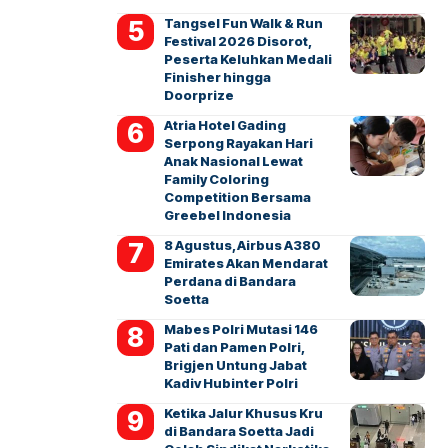
Tangsel Fun Walk & Run
Festival 2026 Disorot,
Peserta Keluhkan Medali
Finisher hingga
Doorprize
Atria Hotel Gading
Serpong Rayakan Hari
Anak Nasional Lewat
Family Coloring
Competition Bersama
Greebel Indonesia
8 Agustus, Airbus A380
Emirates Akan Mendarat
Perdana di Bandara
Soetta
Mabes Polri Mutasi 146
Pati dan Pamen Polri,
Brigjen Untung Jabat
Kadiv Hubinter Polri
Ketika Jalur Khusus Kru
di Bandara Soetta Jadi