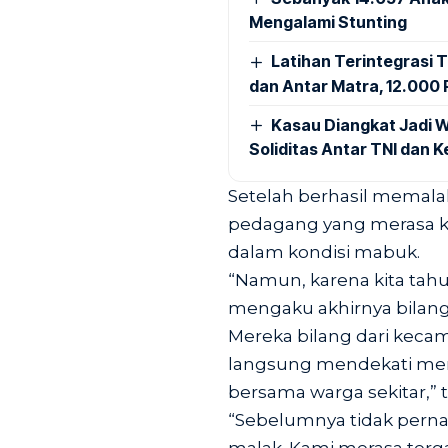
Mengalami Stunting
Latihan Terintegrasi T
dan Antar Matra, 12.000 P
Kasau Diangkat Jadi W
Soliditas Antar TNI dan 
Setelah berhasil memala
pedagang yang merasa k
dalam kondisi mabuk.
“Namun, karena kita tah
mengaku akhirnya bilan
Mereka bilang dari kecam
langsung mendekati mer
bersama warga sekitar,” 
“Sebelumnya tidak pernah