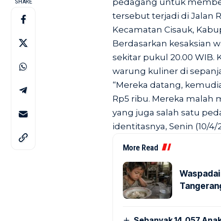
pedagang untuk memberi
SHARE
tersebut terjadi di Jalan
Kecamatan Cisauk, Kabup
Berdasarkan kesaksian war
sekitar pukul 20.00 WIB.
warung kuliner di sepanja
“Mereka datang, kemudian
Rp5 ribu. Mereka malah 
yang juga salah satu ped
identitasnya, Senin (10/4/2
More Read
Waspadai 
Tangerang
Sebanyak 14.057 Anak