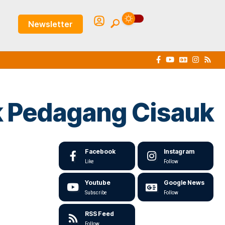
Newsletter
k Pedagang Cisauk
Facebook
Instagram
Like
Follow
Youtube
Google News
Subscribe
Follow
RSS Feed
Follow