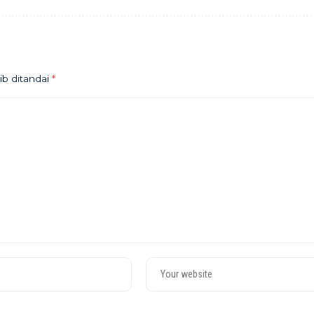
ib ditandai
*