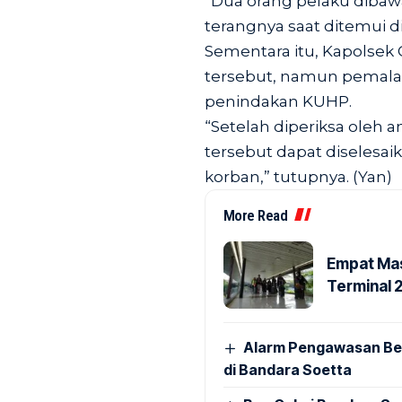
“Dua orang pelaku dibawa 
terangnya saat ditemui di
Sementara itu, Kapolsek
tersebut, namun pemala
penindakan KUHP.
“Setelah diperiksa oleh 
tersebut dapat diselesa
korban,” tutupnya. (Yan)
More Read
Empat Mas
Terminal 
Alarm Pengawasan Ber
di Bandara Soetta