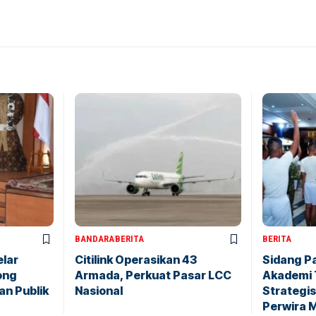
BANDARA
BERITA
BERITA
elar
Citilink Operasikan 43
Sidang P
ong
Armada, Perkuat Pasar LCC
Akademi 
an Publik
Nasional
Strategis
Perwira 