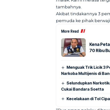
malak. Kami merasa terg
tambahnya.
Akibat tindakannya 3 pe
pemuda ke pihak berwajib 
More Read
Kena Peta
70 Ribu B
Menguak Trik Licik 3
Narkoba Multijenis di Ba
Selundupkan Narkotik
Cukai Bandara Soetta
Kecelakaan di Tol Cip