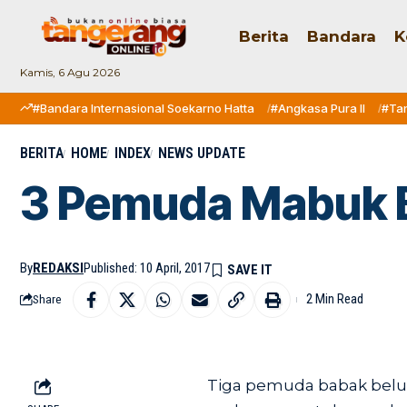
Berita
Bandara
K
Kamis, 6 Agu 2026
#Bandara Internasional Soekarno Hatta
#Angkasa Pura II
#Ta
BERITA
HOME
INDEX
NEWS UPDATE
3 Pemuda Mabuk B
By
REDAKSI
Published: 10 April, 2017
2 Min Read
Share
Tiga pemuda babak belu