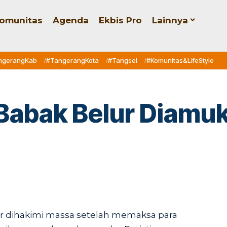
omunitas
Agenda
Ekbis Pro
Lainnya
ngerangKab
#TangerangKota
#Tangsel
#Komunitas&LifeStyle
abak Belur Diamu
r dihakimi massa setelah memaksa para