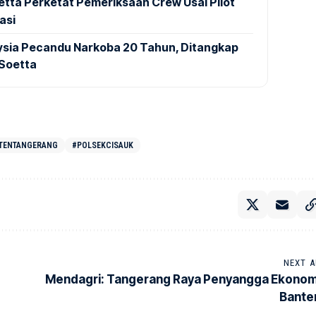
tta Perketat Pemeriksaan Crew Usai Pilot
asi
aysia Pecandu Narkoba 20 Tahun, Ditangkap
 Soetta
TENTANGERANG
#POLSEKCISAUK
NEXT A
Mendagri: Tangerang Raya Penyangga Ekonom
Bante