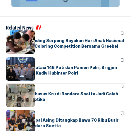
Related News
BERITA
INDEX
Atria Hotel Gading Serpong Rayakan Hari Anak Nasional
Lewat Family Coloring Competition Bersama Greebel
Indonesia
BERITA
Mabes Polri Mutasi 146 Pati dan Pamen Polri, Brigjen
Untung Jabat Kadiv Hubinter Polri
BANDARA
BERITA
Ketika Jalur Khusus Kru di Bandara Soetta Jadi Celah
Sindikat Narkotika
BANDARA
BERITA
Kopilot Maskapai Asing Ditangkap Bawa 70 Ribu Butir
Ekstasi di Bandara Soetta