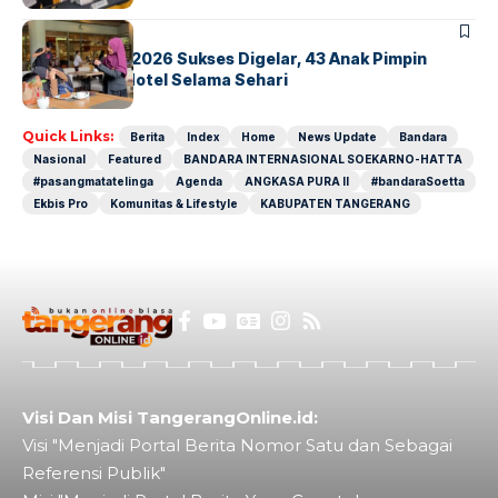
BERITA
INDEX
GM For A Day 2026 Sukses Digelar, 43 Anak Pimpin
Operasional Hotel Selama Sehari
Quick Links:
Berita
Index
Home
News Update
Bandara
Nasional
Featured
BANDARA INTERNASIONAL SOEKARNO-HATTA
#pasangmatatelinga
Agenda
ANGKASA PURA II
#bandaraSoetta
Ekbis Pro
Komunitas & Lifestyle
KABUPATEN TANGERANG
Visi Dan Misi TangerangOnline.id:
Visi "Menjadi Portal Berita Nomor Satu dan Sebagai
Referensi Publik"