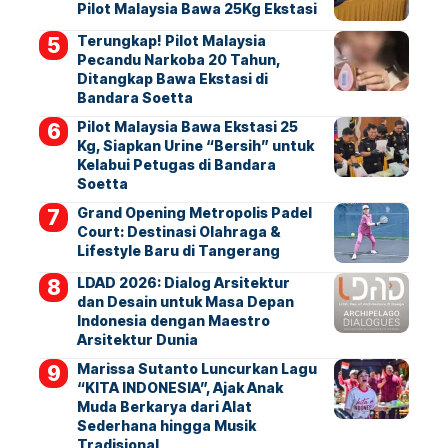
Pilot Malaysia Bawa 25Kg Ekstasi
Terungkap! Pilot Malaysia
Pecandu Narkoba 20 Tahun,
Ditangkap Bawa Ekstasi di
Bandara Soetta
Pilot Malaysia Bawa Ekstasi 25
Kg, Siapkan Urine “Bersih” untuk
Kelabui Petugas di Bandara
Soetta
Grand Opening Metropolis Padel
Court: Destinasi Olahraga &
Lifestyle Baru di Tangerang
LDAD 2026: Dialog Arsitektur
dan Desain untuk Masa Depan
Indonesia dengan Maestro
Arsitektur Dunia
Marissa Sutanto Luncurkan Lagu
“KITA INDONESIA”, Ajak Anak
Muda Berkarya dari Alat
Sederhana hingga Musik
Tradisional