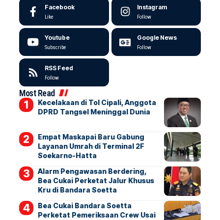
Facebook
Instagram
Like
Follow
Youtube
Google News
Subscribe
Follow
RSS Feed
Follow
Most Read
Kecelakaan di Tol Cipali, Anggota
DPRD Tangsel Meninggal Dunia
Empat Maskapai Baru Gabung
Layanan Umrah di Terminal 2F
Soekarno-Hatta
Alarm Pengawasan Berdering,
Bea Cukai Perketat Jalur Khusus
Kru di Bandara Soetta
Bea Cukai Bandara Soetta
Perketat Pemeriksaan Crew Usai