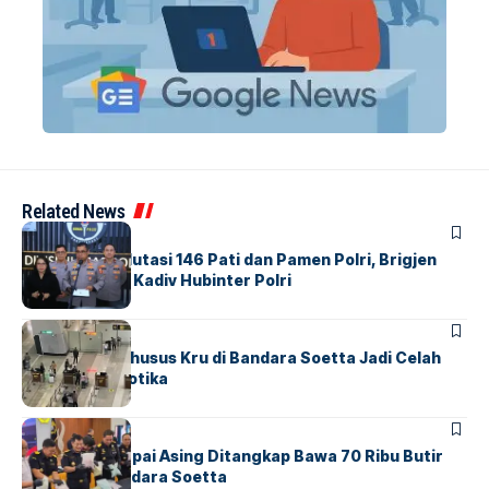
Related News
BERITA
Mabes Polri Mutasi 146 Pati dan Pamen Polri, Brigjen
Untung Jabat Kadiv Hubinter Polri
BANDARA
BERITA
Ketika Jalur Khusus Kru di Bandara Soetta Jadi Celah
Sindikat Narkotika
BANDARA
BERITA
Kopilot Maskapai Asing Ditangkap Bawa 70 Ribu Butir
Ekstasi di Bandara Soetta