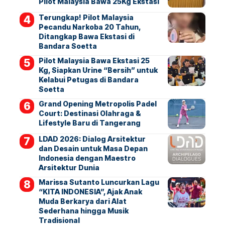
Pilot Malaysia Bawa 25Kg Ekstasi
Terungkap! Pilot Malaysia
Pecandu Narkoba 20 Tahun,
Ditangkap Bawa Ekstasi di
Bandara Soetta
Pilot Malaysia Bawa Ekstasi 25
Kg, Siapkan Urine “Bersih” untuk
Kelabui Petugas di Bandara
Soetta
Grand Opening Metropolis Padel
Court: Destinasi Olahraga &
Lifestyle Baru di Tangerang
LDAD 2026: Dialog Arsitektur
dan Desain untuk Masa Depan
Indonesia dengan Maestro
Arsitektur Dunia
Marissa Sutanto Luncurkan Lagu
“KITA INDONESIA”, Ajak Anak
Muda Berkarya dari Alat
Sederhana hingga Musik
Tradisional