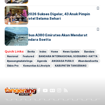
BERITA
INDEX
GM For A Day 2026 Sukses Digelar, 43 Anak Pimpin
Operasional Hotel Selama Sehari
BANDARA
BERITA
8 Agustus, Airbus A380 Emirates Akan Mendarat
Perdana di Bandara Soetta
Quick Links:
Berita
Index
Home
News Update
Bandara
Nasional
Featured
BANDARA INTERNASIONAL SOEKARNO-HATTA
#pasangmatatelinga
Agenda
ANGKASA PURA II
#bandaraSoetta
Ekbis Pro
Komunitas & Lifestyle
KABUPATEN TANGERANG