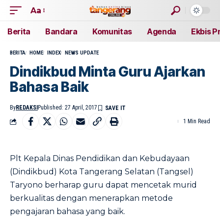
Aa
Berita
Bandara
Komunitas
Agenda
Ekbis P
BERITA
HOME
INDEX
NEWS UPDATE
Dindikbud Minta Guru Ajarkan
Bahasa Baik
By
REDAKSI
Published: 27 April, 2017
1 Min Read
Plt Kepala Dinas Pendidikan dan Kebudayaan
(Dindikbud) Kota Tangerang Selatan (Tangsel)
Taryono berharap guru dapat mencetak murid
berkualitas dengan menerapkan metode
pengajaran bahasa yang baik.