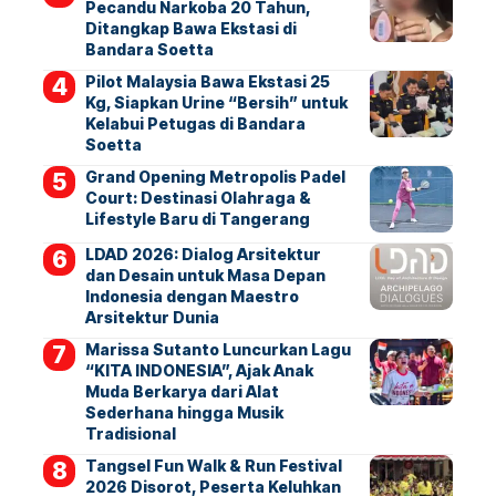
Pecandu Narkoba 20 Tahun,
Ditangkap Bawa Ekstasi di
Bandara Soetta
Pilot Malaysia Bawa Ekstasi 25
Kg, Siapkan Urine “Bersih” untuk
Kelabui Petugas di Bandara
Soetta
Grand Opening Metropolis Padel
Court: Destinasi Olahraga &
Lifestyle Baru di Tangerang
LDAD 2026: Dialog Arsitektur
dan Desain untuk Masa Depan
Indonesia dengan Maestro
Arsitektur Dunia
Marissa Sutanto Luncurkan Lagu
“KITA INDONESIA”, Ajak Anak
Muda Berkarya dari Alat
Sederhana hingga Musik
Tradisional
Tangsel Fun Walk & Run Festival
2026 Disorot, Peserta Keluhkan