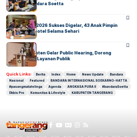
Ekstasi di Bandara Soetta
BERITA
INDEX
GM For A Day 2026 Sukses Digelar, 43 Anak Pimpin
Operasional Hotel Selama Sehari
BANDARA
BERITA
Karantina Banten Gelar Public Hearing, Dorong
Transparansi Layanan Publik
Quick Links:
Berita
Index
Home
News Update
Bandara
Nasional
Featured
BANDARA INTERNASIONAL SOEKARNO-HATTA
#pasangmatatelinga
Agenda
ANGKASA PURA II
#bandaraSoetta
Ekbis Pro
Komunitas & Lifestyle
KABUPATEN TANGERANG