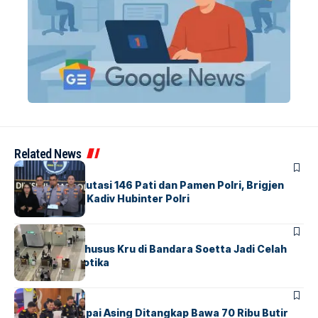
Related News
BERITA
Mabes Polri Mutasi 146 Pati dan Pamen Polri, Brigjen
Untung Jabat Kadiv Hubinter Polri
BANDARA
BERITA
Ketika Jalur Khusus Kru di Bandara Soetta Jadi Celah
Sindikat Narkotika
BANDARA
BERITA
Kopilot Maskapai Asing Ditangkap Bawa 70 Ribu Butir