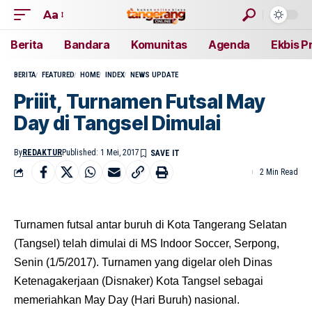
Aa
Berita
Bandara
Komunitas
Agenda
Ekbis P
BERITA
FEATURED
HOME
INDEX
NEWS UPDATE
Priiit, Turnamen Futsal May
Day di Tangsel Dimulai
By
REDAKTUR
Published: 1 Mei, 2017
2 Min Read
Turnamen futsal antar buruh di Kota Tangerang Selatan
(Tangsel) telah dimulai di MS Indoor Soccer, Serpong,
Senin (1/5/2017). Turnamen yang digelar oleh Dinas
Ketenagakerjaan (Disnaker) Kota Tangsel sebagai
memeriahkan May Day (Hari Buruh) nasional.