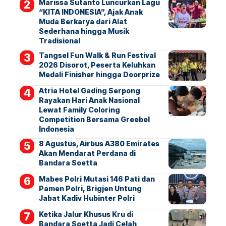
Marissa Sutanto Luncurkan Lagu
“KITA INDONESIA”, Ajak Anak
Muda Berkarya dari Alat
Sederhana hingga Musik
Tradisional
Tangsel Fun Walk & Run Festival
2026 Disorot, Peserta Keluhkan
Medali Finisher hingga Doorprize
Atria Hotel Gading Serpong
Rayakan Hari Anak Nasional
Lewat Family Coloring
Competition Bersama Greebel
Indonesia
8 Agustus, Airbus A380 Emirates
Akan Mendarat Perdana di
Bandara Soetta
Mabes Polri Mutasi 146 Pati dan
Pamen Polri, Brigjen Untung
Jabat Kadiv Hubinter Polri
Ketika Jalur Khusus Kru di
Bandara Soetta Jadi Celah