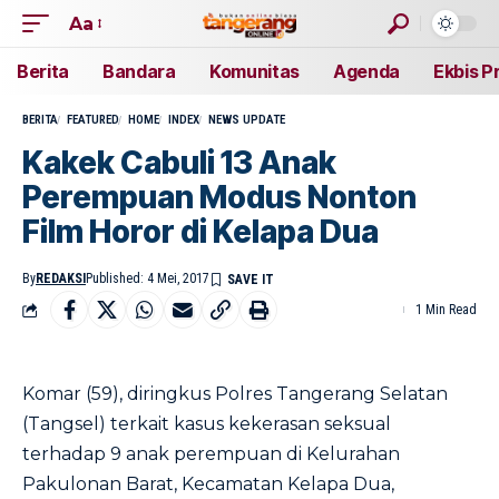
Aa
Berita
Bandara
Komunitas
Agenda
Ekbis P
BERITA
FEATURED
HOME
INDEX
NEWS UPDATE
Kakek Cabuli 13 Anak
Perempuan Modus Nonton
Film Horor di Kelapa Dua
By
REDAKSI
Published: 4 Mei, 2017
1 Min Read
Komar (59), diringkus Polres Tangerang Selatan
(Tangsel) terkait kasus kekerasan seksual
terhadap 9 anak perempuan di Kelurahan
Pakulonan Barat, Kecamatan Kelapa Dua,