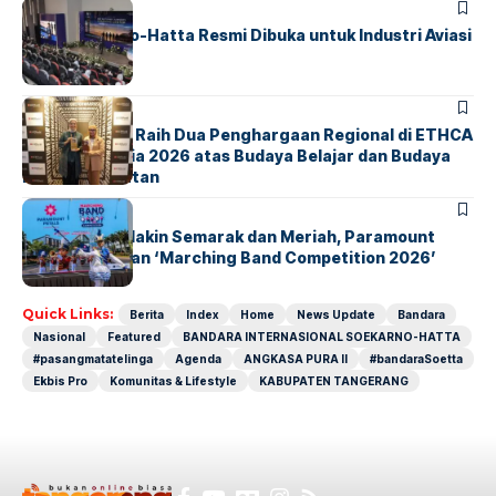
BANDARA
BERITA
IALC Soekarno-Hatta Resmi Dibuka untuk Industri Aviasi
Dunia
BERITA
ParagonCorp Raih Dua Penghargaan Regional di ETHCA
Southeast Asia 2026 atas Budaya Belajar dan Budaya
Kebermanfaatan
BERITA
INDEX
Akhir Pekan Makin Semarak dan Meriah, Paramount
Petals Hadirkan ‘Marching Band Competition 2026’
Quick Links:
Berita
Index
Home
News Update
Bandara
Nasional
Featured
BANDARA INTERNASIONAL SOEKARNO-HATTA
#pasangmatatelinga
Agenda
ANGKASA PURA II
#bandaraSoetta
Ekbis Pro
Komunitas & Lifestyle
KABUPATEN TANGERANG