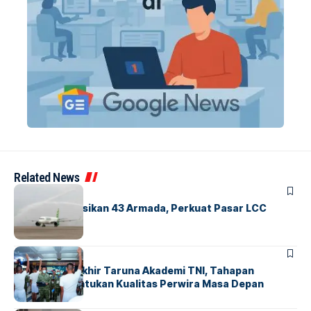
Related News
BANDARA
BERITA
Citilink Operasikan 43 Armada, Perkuat Pasar LCC
Nasional
BERITA
Sidang Pantukhir Taruna Akademi TNI, Tahapan
Strategis Tentukan Kualitas Perwira Masa Depan