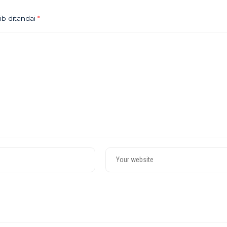
ib ditandai
*