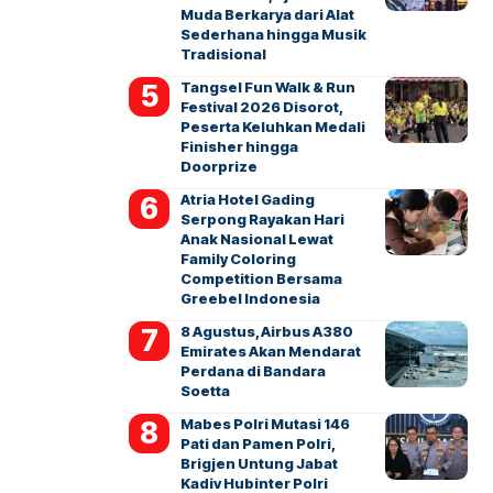
Muda Berkarya dari Alat
Sederhana hingga Musik
Tradisional
Tangsel Fun Walk & Run
Festival 2026 Disorot,
Peserta Keluhkan Medali
Finisher hingga
Doorprize
Atria Hotel Gading
Serpong Rayakan Hari
Anak Nasional Lewat
Family Coloring
Competition Bersama
Greebel Indonesia
8 Agustus, Airbus A380
Emirates Akan Mendarat
Perdana di Bandara
Soetta
Mabes Polri Mutasi 146
Pati dan Pamen Polri,
Brigjen Untung Jabat
Kadiv Hubinter Polri