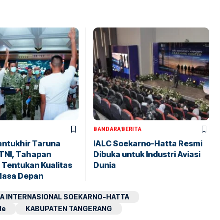
BANDARA
BERITA
antukhir Taruna
IALC Soekarno-Hatta Resmi
TNI, Tahapan
Dibuka untuk Industri Aviasi
 Tentukan Kualitas
Dunia
Masa Depan
A INTERNASIONAL SOEKARNO-HATTA
le
KABUPATEN TANGERANG