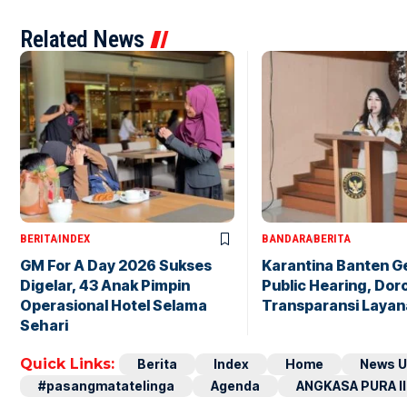
Related News
BERITA
INDEX
BANDARA
BERITA
GM For A Day 2026 Sukses
Karantina Banten G
Digelar, 43 Anak Pimpin
Public Hearing, Dor
Operasional Hotel Selama
Transparansi Layan
Sehari
Quick Links:
Berita
Index
Home
News U
#pasangmatatelinga
Agenda
ANGKASA PURA II