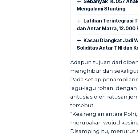
Sebanyak 14.057 Anak
Mengalami Stunting
Latihan Terintegrasi T
dan Antar Matra, 12.000 P
Kasau Diangkat Jadi W
Soliditas Antar TNI dan 
Adapun tujuan dari diben
menghibur dan sekaligus 
Pada setiap penampilann
lagu-lagu rohani denga
antusias oleh ratusan jem
tersebut.
“Kesinergian antara Polri
merupakan wujud kesiner
Disamping itu, menurut 