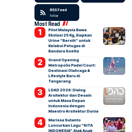
RSS Feed
Follow
Most Read
Pilot Malaysia Bawa
Ekstasi 25 Kg, Siapkan
Urine “Bersih” untuk
Kelabui Petugas di
Bandara Soetta
Grand Opening
Metropolis Padel Court:
Destinasi Olahraga &
Lifestyle Baru di
Tangerang
LDAD 2026: Dialog
Arsitektur dan Desain
untuk Masa Depan
Indonesia dengan
Maestro Arsitektur Dunia
Marissa Sutanto
Luncurkan Lagu “KITA
INDONESIA”, Ajak Anak