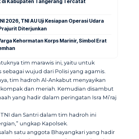
 di Kabupaten Tangerang Tercatat
NI 2026, TNI AU Uji Kesiapan Operasi Udara
rajurit Diterjunkan
arga Kehormatan Korps Marinir, Simbol Erat
Kemhan
tuknya tim marawis ini, yaitu untuk
sebagai wujud dari Polisi yang agamis.
ya, tim hadroh Al-Ankabut menyayikan
n kompak dan meriah. Kemudian disambut
aah yang hadir dalam peringatan Isra Mi’raj
, TNI dan Santri dalam tim hadroh ini
gian,” ungkap Kapolsek.
salah satu anggota Bhayangkari yang hadir