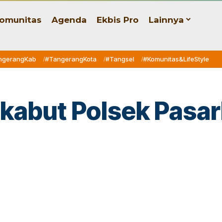
omunitas
Agenda
Ekbis Pro
Lainnya
ngerangKab
#TangerangKota
#Tangsel
#Komunitas&LifeStyle
kabut Polsek Pasar