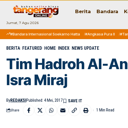
Berita
Bandara
K
Jumat, 7 Agu 2026
#Bandara Internasional Soekarno Hatta
#Angkasa Pura II
#Ta
BERITA
FEATURED
HOME
INDEX
NEWS UPDATE
Tim Hadroh Al-An
Isra Miraj
By
REDAKSI
Published: 4 Mei, 2017
1 Min Read
Share