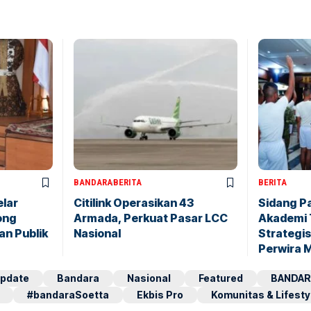
BANDARA
BERITA
BERITA
elar
Citilink Operasikan 43
Sidang P
ong
Armada, Perkuat Pasar LCC
Akademi 
an Publik
Nasional
Strategis
Perwira 
pdate
Bandara
Nasional
Featured
BANDAR
#bandaraSoetta
Ekbis Pro
Komunitas & Lifesty