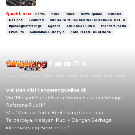
Quick Links:
Berita
Index
Home
News Update
Bandara
Nasional
Featured
BANDARA INTERNASIONAL SOEKARNO-HATTA
#pasangmatatelinga
Agenda
ANGKASA PURA II
#bandaraSoetta
Ekbis Pro
Komunitas & Lifestyle
KABUPATEN TANGERANG
Visi Dan Misi TangerangOnline.id:
Visi "Menjadi Portal Berita Nomor Satu dan Sebagai
Referensi Publik"
Misi "Menjadi Portal Berita Yang Cepat dan
Terpercaya. Melayani Publik Dengan Berbagai
informasi yang Bermanfaat"