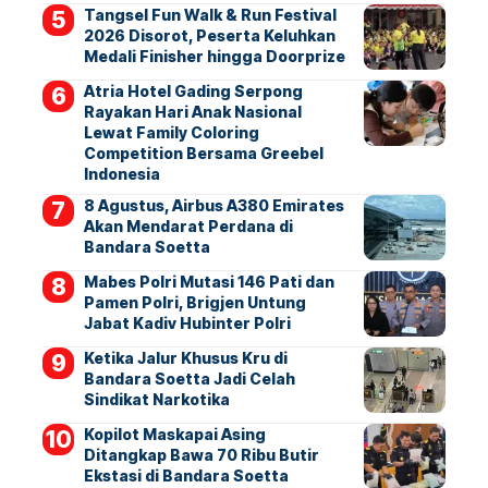
Tangsel Fun Walk & Run Festival
2026 Disorot, Peserta Keluhkan
Medali Finisher hingga Doorprize
Atria Hotel Gading Serpong
Rayakan Hari Anak Nasional
Lewat Family Coloring
Competition Bersama Greebel
Indonesia
8 Agustus, Airbus A380 Emirates
Akan Mendarat Perdana di
Bandara Soetta
Mabes Polri Mutasi 146 Pati dan
Pamen Polri, Brigjen Untung
Jabat Kadiv Hubinter Polri
Ketika Jalur Khusus Kru di
Bandara Soetta Jadi Celah
Sindikat Narkotika
Kopilot Maskapai Asing
Ditangkap Bawa 70 Ribu Butir
Ekstasi di Bandara Soetta