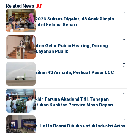
Related News
BERITA
INDEX
GM For A Day 2026 Sukses Digelar, 43 Anak Pimpin
Operasional Hotel Selama Sehari
BANDARA
BERITA
Karantina Banten Gelar Public Hearing, Dorong
Transparansi Layanan Publik
BANDARA
BERITA
Citilink Operasikan 43 Armada, Perkuat Pasar LCC
Nasional
BERITA
Sidang Pantukhir Taruna Akademi TNI, Tahapan
Strategis Tentukan Kualitas Perwira Masa Depan
BANDARA
BERITA
IALC Soekarno-Hatta Resmi Dibuka untuk Industri Aviasi
Dunia