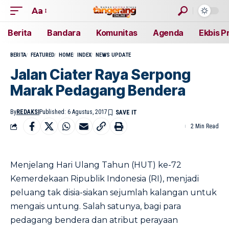
Aa
Berita
Bandara
Komunitas
Agenda
Ekbis P
BERITA
FEATURED
HOME
INDEX
NEWS UPDATE
Jalan Ciater Raya Serpong
Marak Pedagang Bendera
By
REDAKSI
Published: 6 Agustus, 2017
2 Min Read
Menjelang Hari Ulang Tahun (HUT) ke-72
Kemerdekaan Ripublik Indonesia (RI), menjadi
peluang tak disia-siakan sejumlah kalangan untuk
mengais untung. Salah satunya, bagi para
pedagang bendera dan atribut perayaan