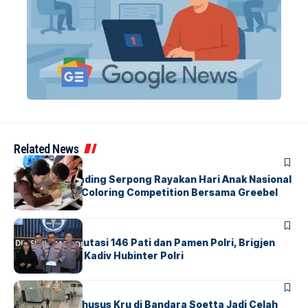
Related News
BERITA
INDEX
Atria Hotel Gading Serpong Rayakan Hari Anak Nasional
Lewat Family Coloring Competition Bersama Greebel
Indonesia
BERITA
Mabes Polri Mutasi 146 Pati dan Pamen Polri, Brigjen
Untung Jabat Kadiv Hubinter Polri
BANDARA
BERITA
Ketika Jalur Khusus Kru di Bandara Soetta Jadi Celah