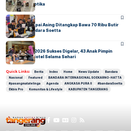
Sindikat Narkotika
BANDARA
BERITA
Kopilot Maskapai Asing Ditangkap Bawa 70 Ribu Butir
Ekstasi di Bandara Soetta
BERITA
INDEX
GM For A Day 2026 Sukses Digelar, 43 Anak Pimpin
Operasional Hotel Selama Sehari
Quick Links:
Berita
Index
Home
News Update
Bandara
Nasional
Featured
BANDARA INTERNASIONAL SOEKARNO-HATTA
#pasangmatatelinga
Agenda
ANGKASA PURA II
#bandaraSoetta
Ekbis Pro
Komunitas & Lifestyle
KABUPATEN TANGERANG