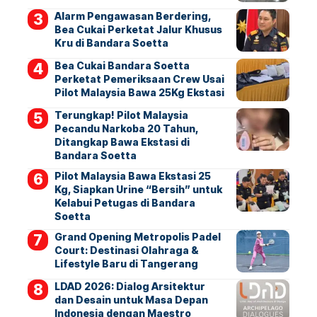
Alarm Pengawasan Berdering,
Bea Cukai Perketat Jalur Khusus
Kru di Bandara Soetta
Bea Cukai Bandara Soetta
Perketat Pemeriksaan Crew Usai
Pilot Malaysia Bawa 25Kg Ekstasi
Terungkap! Pilot Malaysia
Pecandu Narkoba 20 Tahun,
Ditangkap Bawa Ekstasi di
Bandara Soetta
Pilot Malaysia Bawa Ekstasi 25
Kg, Siapkan Urine “Bersih” untuk
Kelabui Petugas di Bandara
Soetta
Grand Opening Metropolis Padel
Court: Destinasi Olahraga &
Lifestyle Baru di Tangerang
LDAD 2026: Dialog Arsitektur
dan Desain untuk Masa Depan
Indonesia dengan Maestro