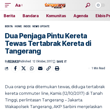
Aa
Berita
Bandara
Komunitas
Agenda
Ekbis P
BERITA
HOME
INDEX
NEWS UPDATE
Dua Penjaga Pintu Kereta
Tewas Tertabrak Kereta di
Tangerang
By
REDAKSI
Published: 12 Oktober, 2017
1 Min Read
Dua orang pria ditemukan tewas, diduga tertabrak
kereta commuter line, Kamis (12/10/2017) di Tanah
Tinggi, perlintasan Tangerang – Jakarta.
Wakapolsek Tangerang, AKP Sarbini menjelaskan