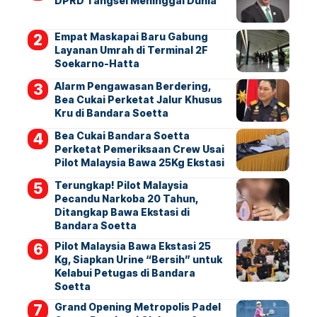
DPRD Tangsel Meninggal Dunia
Empat Maskapai Baru Gabung
Layanan Umrah di Terminal 2F
Soekarno-Hatta
Alarm Pengawasan Berdering,
Bea Cukai Perketat Jalur Khusus
Kru di Bandara Soetta
Bea Cukai Bandara Soetta
Perketat Pemeriksaan Crew Usai
Pilot Malaysia Bawa 25Kg Ekstasi
Terungkap! Pilot Malaysia
Pecandu Narkoba 20 Tahun,
Ditangkap Bawa Ekstasi di
Bandara Soetta
Pilot Malaysia Bawa Ekstasi 25
Kg, Siapkan Urine “Bersih” untuk
Kelabui Petugas di Bandara
Soetta
Grand Opening Metropolis Padel