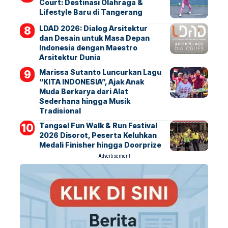
Court: Destinasi Olahraga &
Lifestyle Baru di Tangerang
LDAD 2026: Dialog Arsitektur
dan Desain untuk Masa Depan
Indonesia dengan Maestro
Arsitektur Dunia
Marissa Sutanto Luncurkan Lagu
“KITA INDONESIA”, Ajak Anak
Muda Berkarya dari Alat
Sederhana hingga Musik
Tradisional
Tangsel Fun Walk & Run Festival
2026 Disorot, Peserta Keluhkan
Medali Finisher hingga Doorprize
- Advertisement -