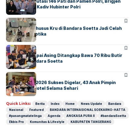
Mabes Polri Mutasi 146 Pati dan Pamen Polri, Brigjen
Untung Jabat Kadiv Hubinter Polri
BANDARA
BERITA
Ketika Jalur Khusus Kru di Bandara Soetta Jadi Celah
Sindikat Narkotika
BANDARA
BERITA
Kopilot Maskapai Asing Ditangkap Bawa 70 Ribu Butir
Ekstasi di Bandara Soetta
BERITA
INDEX
GM For A Day 2026 Sukses Digelar, 43 Anak Pimpin
Operasional Hotel Selama Sehari
Quick Links:
Berita
Index
Home
News Update
Bandara
Nasional
Featured
BANDARA INTERNASIONAL SOEKARNO-HATTA
#pasangmatatelinga
Agenda
ANGKASA PURA II
#bandaraSoetta
Ekbis Pro
Komunitas & Lifestyle
KABUPATEN TANGERANG