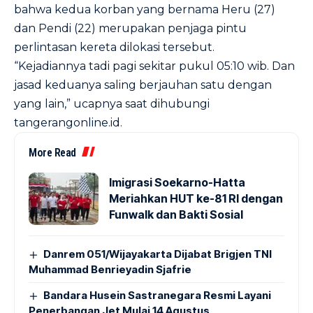
bahwa kedua korban yang bernama Heru (27)
dan Pendi (22) merupakan penjaga pintu
perlintasan kereta dilokasi tersebut.
“Kejadiannya tadi pagi sekitar pukul 05:10 wib. Dan
jasad keduanya saling berjauhan satu dengan
yang lain,” ucapnya saat dihubungi
tangerangonline.id.
More Read
Imigrasi Soekarno-Hatta
Meriahkan HUT ke-81 RI dengan
Funwalk dan Bakti Sosial
Danrem 051/Wijayakarta Dijabat Brigjen TNI
Muhammad Benrieyadin Sjafrie
Bandara Husein Sastranegara Resmi Layani
Penerbangan Jet Mulai 14 Agustus