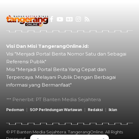
Visi Dan Misi TangerangOnline.id:
Visi "Menjadi Portal Berita Nomor Satu dan Sebagai
Referensi Publik"
Misi "Menjadi Portal Berita Yang Cepat dan
Terpercaya. Melayani Publik Dengan Berbagai
informasi yang Bermanfaat"
Penerbit: PT Banten Media Sejahtera
Pedoman
SOP Perlindungan Wartawan
Redaksi
Iklan
© PT Banten Media Sejahtera. TangerangOnline. All Rights
Reserved.