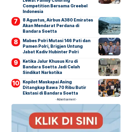
Lewat Family Coloring
Competition Bersama Greebel
Indonesia
8 Agustus, Airbus A380 Emirates
Akan Mendarat Perdana di
Bandara Soetta
Mabes Polri Mutasi 146 Pati dan
Pamen Polri, Brigjen Untung
Jabat Kadiv Hubinter Polri
Ketika Jalur Khusus Kru di
Bandara Soetta Jadi Celah
Sindikat Narkotika
Kopilot Maskapai Asing
Ditangkap Bawa 70 Ribu Butir
Ekstasi di Bandara Soetta
- Advertisement -