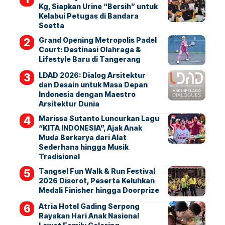
Kg, Siapkan Urine “Bersih” untuk
Kelabui Petugas di Bandara
Soetta
Grand Opening Metropolis Padel
Court: Destinasi Olahraga &
Lifestyle Baru di Tangerang
LDAD 2026: Dialog Arsitektur
dan Desain untuk Masa Depan
Indonesia dengan Maestro
Arsitektur Dunia
Marissa Sutanto Luncurkan Lagu
“KITA INDONESIA”, Ajak Anak
Muda Berkarya dari Alat
Sederhana hingga Musik
Tradisional
Tangsel Fun Walk & Run Festival
2026 Disorot, Peserta Keluhkan
Medali Finisher hingga Doorprize
Atria Hotel Gading Serpong
Rayakan Hari Anak Nasional