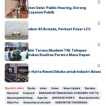
BANDARA
BERITA
Karantina Banten Gelar Public Hearing, Dorong
Transparansi Layanan Publik
BANDARA
BERITA
Citilink Operasikan 43 Armada, Perkuat Pasar LCC
Nasional
BERITA
Sidang Pantukhir Taruna Akademi TNI, Tahapan
Strategis Tentukan Kualitas Perwira Masa Depan
BANDARA
BERITA
IALC Soekarno-Hatta Resmi Dibuka untuk Industri Aviasi
Dunia
Quick Links:
Berita
Index
Home
News Update
Bandara
Nasional
Featured
BANDARA INTERNASIONAL SOEKARNO-HATTA
#pasangmatatelinga
Agenda
ANGKASA PURA II
#bandaraSoetta
Ekbis Pro
Komunitas & Lifestyle
KABUPATEN TANGERANG