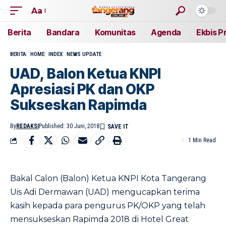
Aa
Berita
Bandara
Komunitas
Agenda
Ekbis P
BERITA
HOME
INDEX
NEWS UPDATE
UAD, Balon Ketua KNPI
Apresiasi PK dan OKP
Sukseskan Rapimda
By
REDAKSI
Published: 30 Juni, 2018
1 Min Read
Bakal Calon (Balon) Ketua KNPI Kota Tangerang
Uis Adi Dermawan (UAD) mengucapkan terima
kasih kepada para pengurus PK/OKP yang telah
mensukseskan Rapimda 2018 di Hotel Great