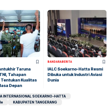
BANDARA
BERITA
antukhir Taruna
IALC Soekarno-Hatta Resmi
TNI, Tahapan
Dibuka untuk Industri Aviasi
 Tentukan Kualitas
Dunia
Masa Depan
A INTERNASIONAL SOEKARNO-HATTA
le
KABUPATEN TANGERANG