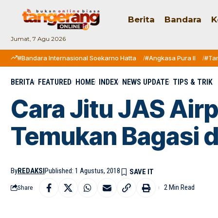
Berita
Bandara
K
Jumat, 7 Agu 2026
#Bandara Internasional Soekarno Hatta
#Angkasa Pura II
#Ta
BERITA
FEATURED
HOME
INDEX
NEWS UPDATE
TIPS & TRIK
Cara Jitu JAS Ai
Temukan Bagasi d
By
REDAKSI
Published: 1 Agustus, 2018
2 Min Read
Share