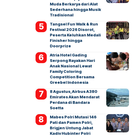
Muda Berkarya dari Alat
Sederhana hingga Musik
Tradisional
Tangsel Fun Walk & Run
Festival 2026 Disorot,
Peserta Keluhkan Medali
Finisher hingga
Doorprize
Atria Hotel Gading
Serpong Rayakan Hari
Anak Nasional Lewat
Family Coloring
Competition Bersama
Greebel Indonesia
8 Agustus, Airbus A380
Emirates Akan Mendarat
Perdana di Bandara
Soetta
Mabes Polri Mutasi 146
Pati dan Pamen Polri,
Brigjen Untung Jabat
Kadiv Hubinter Polri