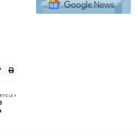
RTICLE
3
a