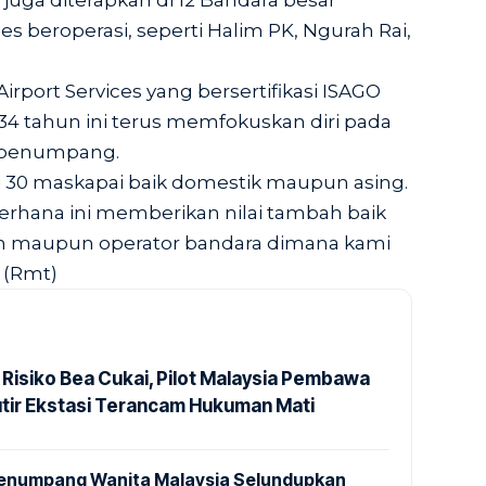
 juga diterapkan di 12 Bandara besar
es beroperasi, seperti Halim PK, Ngurah Rai,
.
rport Services yang bersertifikasi ISAGO
34 tahun ini terus memfokuskan diri pada
i penumpang.
i 30 maskapai baik domestik maupun asing.
erhana ini memberikan nilai tambah baik
n maupun operator bandara dimana kami
 (Rmt)
 Risiko Bea Cukai, Pilot Malaysia Pembawa
utir Ekstasi Terancam Hukuman Mati
 Penumpang Wanita Malaysia Selundupkan