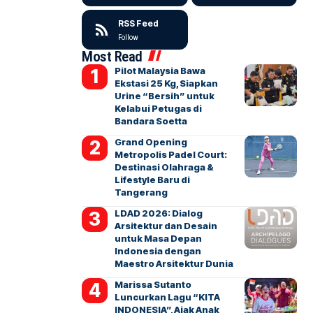
RSS Feed
Follow
Most Read
Pilot Malaysia Bawa
Ekstasi 25 Kg, Siapkan
Urine “Bersih” untuk
Kelabui Petugas di
Bandara Soetta
Grand Opening
Metropolis Padel Court:
Destinasi Olahraga &
Lifestyle Baru di
Tangerang
LDAD 2026: Dialog
Arsitektur dan Desain
untuk Masa Depan
Indonesia dengan
Maestro Arsitektur Dunia
Marissa Sutanto
Luncurkan Lagu “KITA
INDONESIA”, Ajak Anak