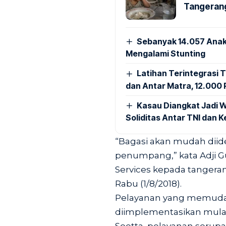
Tangerang
Sebanyak 14.057 Anak
Mengalami Stunting
Latihan Terintegrasi T
dan Antar Matra, 12.000 P
Kasau Diangkat Jadi W
Soliditas Antar TNI dan 
“Bagasi akan mudah diiden
penumpang,” kata Adji G
Services kepada tangeran
Rabu (1/8/2018).
Pelayanan yang memud
diimplementasikan mulai 