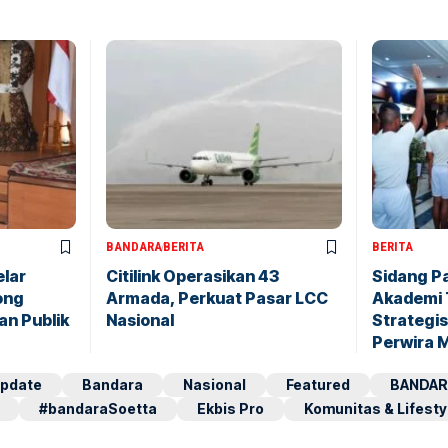
BANDARA
BERITA
BERITA
elar
Citilink Operasikan 43
Sidang P
ong
Armada, Perkuat Pasar LCC
Akademi 
an Publik
Nasional
Strategis
Perwira 
pdate
Bandara
Nasional
Featured
BANDAR
#bandaraSoetta
Ekbis Pro
Komunitas & Lifesty