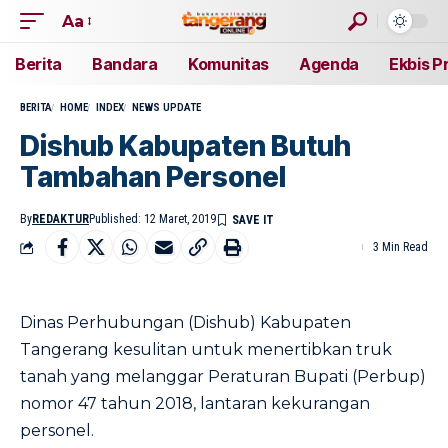
Aa
Berita
Bandara
Komunitas
Agenda
Ekbis P
BERITA
HOME
INDEX
NEWS UPDATE
Dishub Kabupaten Butuh
Tambahan Personel
By
REDAKTUR
Published: 12 Maret, 2019
3 Min Read
Dinas Perhubungan (Dishub) Kabupaten
Tangerang kesulitan untuk menertibkan truk
tanah yang melanggar Peraturan Bupati (Perbup)
nomor 47 tahun 2018, lantaran kekurangan
personel.