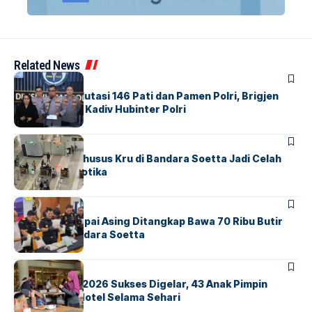
Related News
BERITA
Mabes Polri Mutasi 146 Pati dan Pamen Polri, Brigjen
Untung Jabat Kadiv Hubinter Polri
BANDARA
BERITA
Ketika Jalur Khusus Kru di Bandara Soetta Jadi Celah
Sindikat Narkotika
BANDARA
BERITA
Kopilot Maskapai Asing Ditangkap Bawa 70 Ribu Butir
Ekstasi di Bandara Soetta
BERITA
INDEX
GM For A Day 2026 Sukses Digelar, 43 Anak Pimpin
Operasional Hotel Selama Sehari