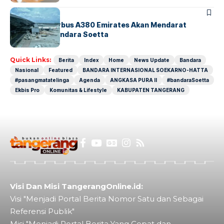
BANDARA
BERITA
8 Agustus, Airbus A380 Emirates Akan Mendarat
Perdana di Bandara Soetta
Quick Links:
Berita
Index
Home
News Update
Bandara
Nasional
Featured
BANDARA INTERNASIONAL SOEKARNO-HATTA
#pasangmatatelinga
Agenda
ANGKASA PURA II
#bandaraSoetta
Ekbis Pro
Komunitas & Lifestyle
KABUPATEN TANGERANG
Visi Dan Misi TangerangOnline.id:
Visi "Menjadi Portal Berita Nomor Satu dan Sebagai
Referensi Publik"
Misi "Menjadi Portal Berita Yang Cepat dan