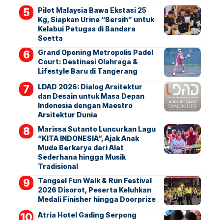
Pilot Malaysia Bawa Ekstasi 25
Kg, Siapkan Urine “Bersih” untuk
Kelabui Petugas di Bandara
Soetta
Grand Opening Metropolis Padel
Court: Destinasi Olahraga &
Lifestyle Baru di Tangerang
LDAD 2026: Dialog Arsitektur
dan Desain untuk Masa Depan
Indonesia dengan Maestro
Arsitektur Dunia
Marissa Sutanto Luncurkan Lagu
“KITA INDONESIA”, Ajak Anak
Muda Berkarya dari Alat
Sederhana hingga Musik
Tradisional
Tangsel Fun Walk & Run Festival
2026 Disorot, Peserta Keluhkan
Medali Finisher hingga Doorprize
Atria Hotel Gading Serpong