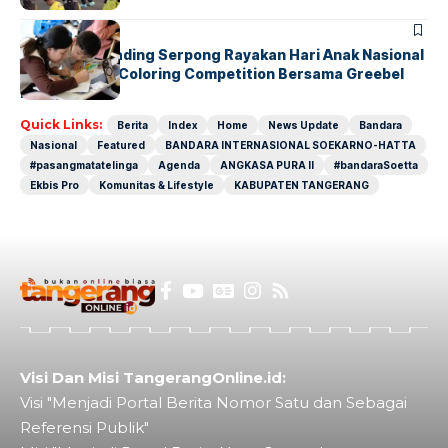
BERITA
INDEX
Atria Hotel Gading Serpong Rayakan Hari Anak Nasional
Lewat Family Coloring Competition Bersama Greebel
Indonesia
Quick Links:
Berita
Index
Home
News Update
Bandara
Nasional
Featured
BANDARA INTERNASIONAL SOEKARNO-HATTA
#pasangmatatelinga
Agenda
ANGKASA PURA II
#bandaraSoetta
Ekbis Pro
Komunitas & Lifestyle
KABUPATEN TANGERANG
Visi Dan Misi TangerangOnline.id:
Visi "Menjadi Portal Berita Nomor Satu dan Sebagai
Referensi Publik"