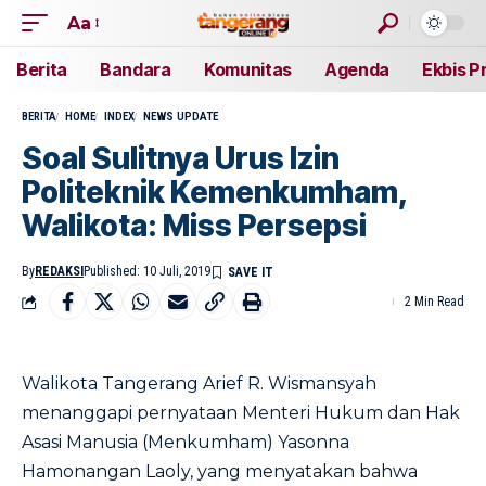
Aa
Berita
Bandara
Komunitas
Agenda
Ekbis P
BERITA
HOME
INDEX
NEWS UPDATE
Soal Sulitnya Urus Izin
Politeknik Kemenkumham,
Walikota: Miss Persepsi
By
REDAKSI
Published: 10 Juli, 2019
2 Min Read
Walikota Tangerang Arief R. Wismansyah
menanggapi pernyataan Menteri Hukum dan Hak
Asasi Manusia (Menkumham) Yasonna
Hamonangan Laoly, yang menyatakan bahwa