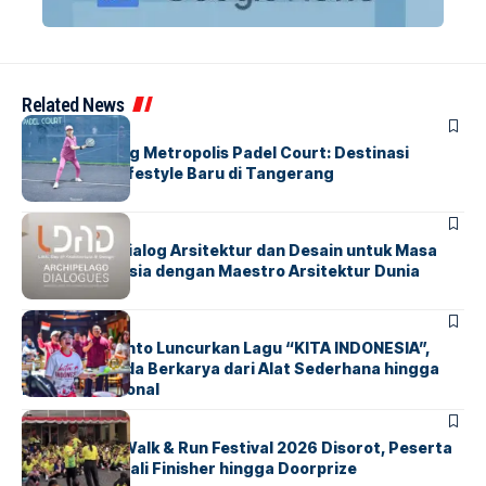
Related News
BERITA
HOME
Grand Opening Metropolis Padel Court: Destinasi
Olahraga & Lifestyle Baru di Tangerang
BERITA
HOME
LDAD 2026: Dialog Arsitektur dan Desain untuk Masa
Depan Indonesia dengan Maestro Arsitektur Dunia
BERITA
INDEX
Marissa Sutanto Luncurkan Lagu “KITA INDONESIA”,
Ajak Anak Muda Berkarya dari Alat Sederhana hingga
Musik Tradisional
BERITA
INDEX
Tangsel Fun Walk & Run Festival 2026 Disorot, Peserta
Keluhkan Medali Finisher hingga Doorprize