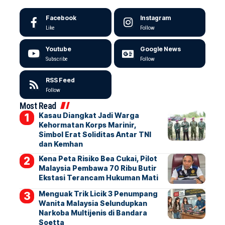
Facebook
Instagram
Like
Follow
Youtube
Google News
Subscribe
Follow
RSS Feed
Follow
Most Read
Kasau Diangkat Jadi Warga
Kehormatan Korps Marinir,
Simbol Erat Soliditas Antar TNI
dan Kemhan
Kena Peta Risiko Bea Cukai, Pilot
Malaysia Pembawa 70 Ribu Butir
Ekstasi Terancam Hukuman Mati
Menguak Trik Licik 3 Penumpang
Wanita Malaysia Selundupkan
Narkoba Multijenis di Bandara
Soetta