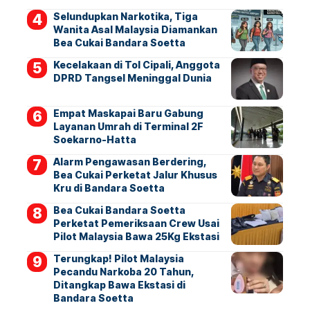
Selundupkan Narkotika, Tiga
Wanita Asal Malaysia Diamankan
Bea Cukai Bandara Soetta
Kecelakaan di Tol Cipali, Anggota
DPRD Tangsel Meninggal Dunia
Empat Maskapai Baru Gabung
Layanan Umrah di Terminal 2F
Soekarno-Hatta
Alarm Pengawasan Berdering,
Bea Cukai Perketat Jalur Khusus
Kru di Bandara Soetta
Bea Cukai Bandara Soetta
Perketat Pemeriksaan Crew Usai
Pilot Malaysia Bawa 25Kg Ekstasi
Terungkap! Pilot Malaysia
Pecandu Narkoba 20 Tahun,
Ditangkap Bawa Ekstasi di
Bandara Soetta