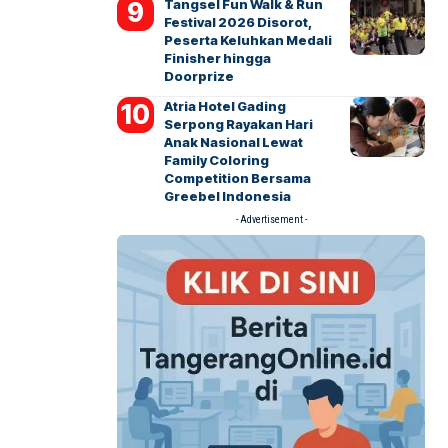
Tangsel Fun Walk & Run
Festival 2026 Disorot,
Peserta Keluhkan Medali
Finisher hingga
Doorprize
Atria Hotel Gading
Serpong Rayakan Hari
Anak Nasional Lewat
Family Coloring
Competition Bersama
Greebel Indonesia
- Advertisement -