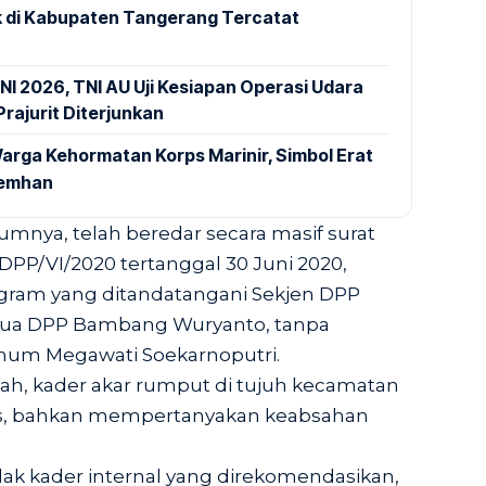
 di Kabupaten Tangerang Tercatat
NI 2026, TNI AU Uji Kesiapan Operasi Udara
rajurit Diterjunkan
arga Kehormatan Korps Marinir, Simbol Erat
Kemhan
lumnya, telah beredar secara masif surat
PP/VI/2020 tertanggal 30 Juni 2020,
gram yang ditandatangani Sekjen DPP
etua DPP Bambang Wuryanto, tanpa
mum Megawati Soekarnoputri.
ilah, kader akar rumput di tujuh kecamatan
ras, bahkan mempertanyakan keabsahan
idak kader internal yang direkomendasikan,