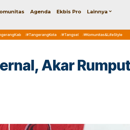
omunitas
Agenda
Ekbis Pro
Lainnya
ngerangKab
#TangerangKota
#Tangsel
#Komunitas&LifeStyle
ternal, Akar Rumpu