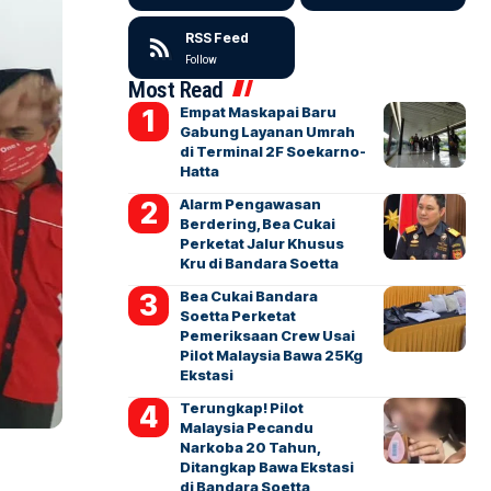
RSS Feed
Follow
Most Read
Empat Maskapai Baru
Gabung Layanan Umrah
di Terminal 2F Soekarno-
Hatta
Alarm Pengawasan
Berdering, Bea Cukai
Perketat Jalur Khusus
Kru di Bandara Soetta
Bea Cukai Bandara
Soetta Perketat
Pemeriksaan Crew Usai
Pilot Malaysia Bawa 25Kg
Ekstasi
Terungkap! Pilot
Malaysia Pecandu
Narkoba 20 Tahun,
Ditangkap Bawa Ekstasi
di Bandara Soetta