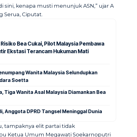
di sini, kenapa musti menunjuk ASN,” ujar A
 Serua, Ciputat.
 Risiko Bea Cukai, Pilot Malaysia Pembawa
utir Ekstasi Terancam Hukuman Mati
 Penumpang Wanita Malaysia Selundupkan
ndara Soetta
a, Tiga Wanita Asal Malaysia Diamankan Bea
ali, Anggota DPRD Tangsel Meninggal Dunia
tu, tampaknya elit partai tidak
bu Ketua Umum Megawati Soekarnoputri