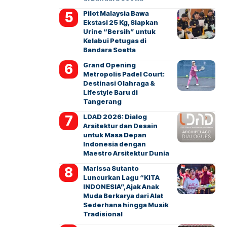
Pilot Malaysia Bawa
Ekstasi 25 Kg, Siapkan
Urine “Bersih” untuk
Kelabui Petugas di
Bandara Soetta
Grand Opening
Metropolis Padel Court:
Destinasi Olahraga &
Lifestyle Baru di
Tangerang
LDAD 2026: Dialog
Arsitektur dan Desain
untuk Masa Depan
Indonesia dengan
Maestro Arsitektur Dunia
Marissa Sutanto
Luncurkan Lagu “KITA
INDONESIA”, Ajak Anak
Muda Berkarya dari Alat
Sederhana hingga Musik
Tradisional