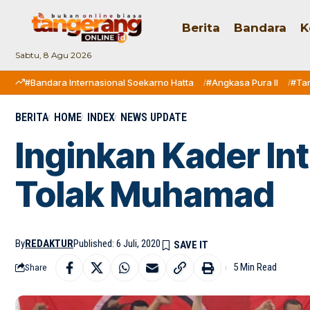
Berita
Bandara
K
Sabtu, 8 Agu 2026
#Bandara Internasional Soekarno Hatta
#Angkasa Pura II
#Ta
BERITA
HOME
INDEX
NEWS UPDATE
Inginkan Kader In
Tolak Muhamad
By
REDAKTUR
Published: 6 Juli, 2020
5 Min Read
Share