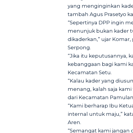
yang menginginkan kader 
tambah Agus Prasetyo ka
“Sepertinya DPP ingin m
menunjuk bukan kader t
dikaderkan,” ujar Komar,
Serpong.
“Jika itu keputusannya, 
kebanggaan bagi kami kala
Kecamatan Setu.
“Kalau kader yang diusu
menang, kalah saja kami 
dari Kecamatan Pamulan
“Kami berharap Ibu Ke
internal untuk maju,” ka
Aren.
“Semangat kami jangan 