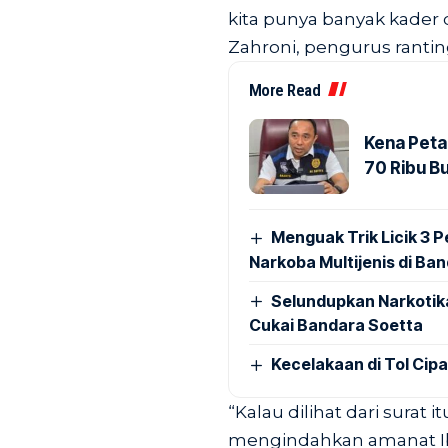
kita punya banyak kader 
Zahroni, pengurus ranting
More Read
Kena Peta
70 Ribu B
Menguak Trik Licik 3
Narkoba Multijenis di Ba
Selundupkan Narkotik
Cukai Bandara Soetta
Kecelakaan di Tol Cip
“Kalau dilihat dari surat i
mengindahkan amanat I