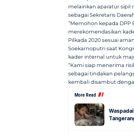
melainkan aparatur sipil 
sebagai Sekretaris Daera
“Memohon kepada DPP PD
merekomendasikan kader 
Pilkada 2020 sesuai am
Soekarnoputri saat Kong
kader internal untuk maju
“Kami siap menerima risi
sebagai tindakan pelang
kembali disambut denga
More Read
Waspadai 
Tangerang