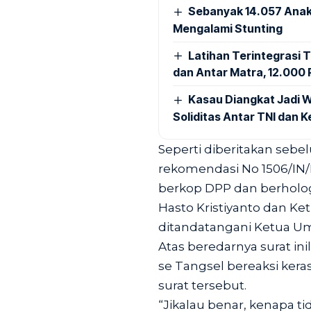
Sebanyak 14.057 Anak
Mengalami Stunting
Latihan Terintegrasi T
dan Antar Matra, 12.000 P
Kasau Diangkat Jadi W
Soliditas Antar TNI dan 
Seperti diberitakan sebe
rekomendasi No 1506/IN/D
berkop DPP dan berholo
Hasto Kristiyanto dan K
ditandatangani Ketua U
Atas beredarnya surat in
se Tangsel bereaksi ke
surat tersebut.
“Jikalau benar, kenapa t