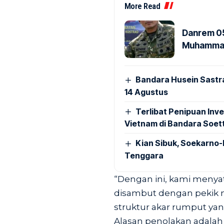
More Read
Danrem 05
Muhammad 
Bandara Husein Sastr
14 Agustus
Terlibat Penipuan Inve
Vietnam di Bandara Soet
Kian Sibuk, Soekarno-
Tenggara
“Dengan ini, kami menyat
disambut dengan pekik m
struktur akar rumput yan
Alasan penolakan adalah