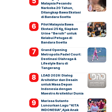
Malaysia Pecandu
Narkoba 20 Tahun,
Ditangkap Bawa Ekstasi
di Bandara Soetta
Pilot Malaysia Bawa
Ekstasi 25 Kg, Siapkan
Urine “Bersih” untuk
Kelabui Petugas di
Bandara Soetta
Grand Opening
Metropolis Padel Court:
Destinasi Olahraga &
Lifestyle Baru di
Tangerang
LDAD 2026: Dialog
Arsitektur dan Desain
untuk Masa Depan
Indonesia dengan
Maestro Arsitektur Dunia
Marissa Sutanto
Luncurkan Lagu “KITA
INDONESIA”, Ajak Anak