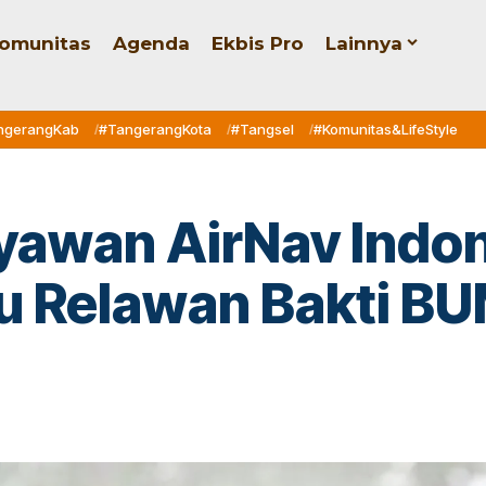
omunitas
Agenda
Ekbis Pro
Lainnya
ngerangKab
#TangerangKota
#Tangsel
#Komunitas&LifeStyle
ryawan AirNav Indon
tu Relawan Bakti B