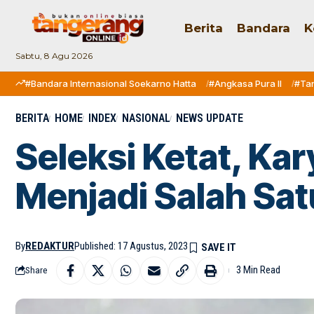
Berita
Bandara
K
Sabtu, 8 Agu 2026
#Bandara Internasional Soekarno Hatta
#Angkasa Pura II
#Ta
BERITA
HOME
INDEX
NASIONAL
NEWS UPDATE
Seleksi Ketat, Ka
Menjadi Salah Sa
By
REDAKTUR
Published: 17 Agustus, 2023
3 Min Read
Share