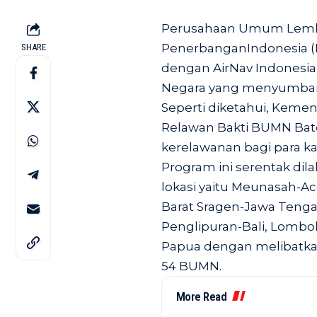
Perusahaan Umum Lemba
PenerbanganIndonesia (P
SHARE
dengan AirNav Indonesia 
Negara yang menyumban
Seperti diketahui, Kem
Relawan Bakti BUMN Batc
kerelawanan bagi para 
Program ini serentak dilak
lokasi yaitu Meunasah-
Barat Sragen-Jawa Tenga
Penglipuran-Bali, Lomb
Papua dengan melibatka
54 BUMN.
More Read