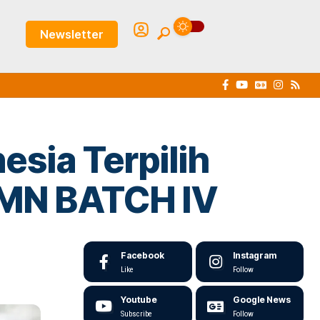
Newsletter
esia Terpilih
UMN BATCH IV
Facebook
Instagram
Like
Follow
Youtube
Google News
Subscribe
Follow