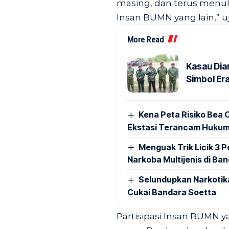
masing, dan terus menul
Insan BUMN yang lain,” uj
More Read
Kasau Dia
Simbol Era
Kena Peta Risiko Bea C
Ekstasi Terancam Hukum
Menguak Trik Licik 3
Narkoba Multijenis di Ba
Selundupkan Narkotik
Cukai Bandara Soetta
Partisipasi Insan BUMN 