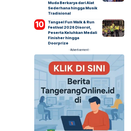
Muda Berkarya dari Alat
Sederhana hingga Musik
Tradisional
Tangsel Fun Walk & Run
Festival 2026 Disorot,
Peserta Keluhkan Medali
Finisher hingga
Doorprize
- Advertisement -