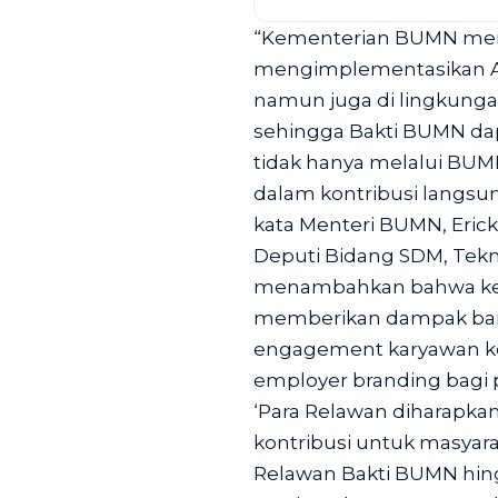
“Kementerian BUMN men
mengimplementasikan AKH
namun juga di lingkung
sehingga Bakti BUMN dapa
tidak hanya melalui BUM
dalam kontribusi langsu
kata Menteri BUMN, Erick 
Deputi Bidang SDM, Tekno
menambahkan bahwa kegi
memberikan dampak bai
engagement karyawan ke
employer branding bagi 
‘Para Relawan diharapk
kontribusi untuk masyar
Relawan Bakti BUMN hing