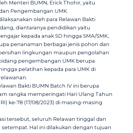
h Menteri BUMN, Erick Thohir, yaitu
n dan Pengembangan UMK.
 dilaksanakan oleh para Relawan Bakti
ang, diantaranya pendidikan yaitu
mengajar kepada anak SD hingga SMA/SMK,
rupa penanaman berbagai jenis pohon dan
kebersihan lingkungan maupun pengolahan
a bidang pengembangan UMK berupa
 hingga pelatihan kepada para UMK di
relawanan.
lawan Bakti BUMN Batch IV ini berupa
lam rangka memperingati Hari Ulang Tahun
RI) ke-78 (17/08/2023) di masing-masing
asi tersebut, seluruh Relawan tinggal dan
setempat. Hal ini dilakukan dengan tujuan