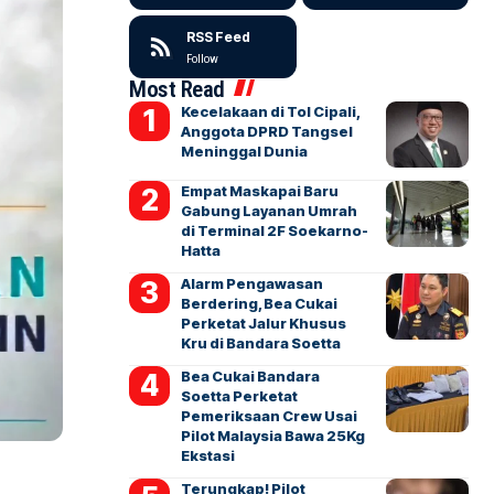
RSS Feed
Follow
Most Read
Kecelakaan di Tol Cipali,
Anggota DPRD Tangsel
Meninggal Dunia
Empat Maskapai Baru
Gabung Layanan Umrah
di Terminal 2F Soekarno-
Hatta
Alarm Pengawasan
Berdering, Bea Cukai
Perketat Jalur Khusus
Kru di Bandara Soetta
Bea Cukai Bandara
Soetta Perketat
Pemeriksaan Crew Usai
Pilot Malaysia Bawa 25Kg
Ekstasi
Terungkap! Pilot