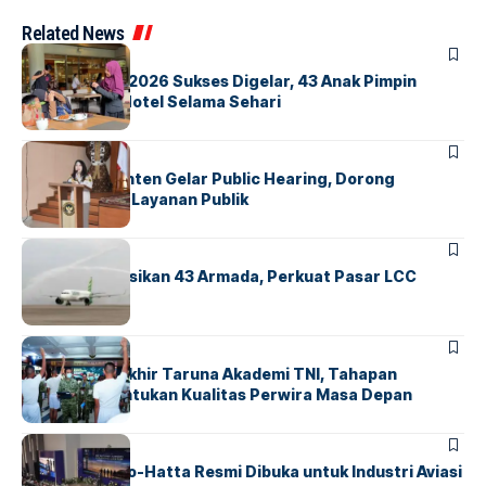
Related News
BERITA
INDEX
GM For A Day 2026 Sukses Digelar, 43 Anak Pimpin
Operasional Hotel Selama Sehari
BANDARA
BERITA
Karantina Banten Gelar Public Hearing, Dorong
Transparansi Layanan Publik
BANDARA
BERITA
Citilink Operasikan 43 Armada, Perkuat Pasar LCC
Nasional
BERITA
Sidang Pantukhir Taruna Akademi TNI, Tahapan
Strategis Tentukan Kualitas Perwira Masa Depan
BANDARA
BERITA
IALC Soekarno-Hatta Resmi Dibuka untuk Industri Aviasi