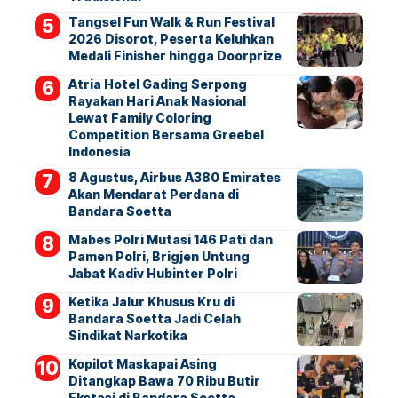
Tangsel Fun Walk & Run Festival
2026 Disorot, Peserta Keluhkan
Medali Finisher hingga Doorprize
Atria Hotel Gading Serpong
Rayakan Hari Anak Nasional
Lewat Family Coloring
Competition Bersama Greebel
Indonesia
8 Agustus, Airbus A380 Emirates
Akan Mendarat Perdana di
Bandara Soetta
Mabes Polri Mutasi 146 Pati dan
Pamen Polri, Brigjen Untung
Jabat Kadiv Hubinter Polri
Ketika Jalur Khusus Kru di
Bandara Soetta Jadi Celah
Sindikat Narkotika
Kopilot Maskapai Asing
Ditangkap Bawa 70 Ribu Butir
Ekstasi di Bandara Soetta