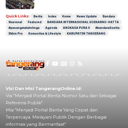
Dunia
Quick Links:
Berita
Index
Home
News Update
Bandara
Nasional
Featured
BANDARA INTERNASIONAL SOEKARNO-HATTA
#pasangmatatelinga
Agenda
ANGKASA PURA II
#bandaraSoetta
Ekbis Pro
Komunitas & Lifestyle
KABUPATEN TANGERANG
Visi Dan Misi TangerangOnline.id:
Visi "Menjadi Portal Berita Nomor Satu dan Sebagai
Referensi Publik"
Misi "Menjadi Portal Berita Yang Cepat dan
Terpercaya. Melayani Publik Dengan Berbagai
informasi yang Bermanfaat"