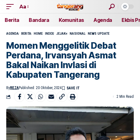
Aa
Berita
Bandara
Komunitas
Agenda
Ekbis P
AGENDA
BERITA
HOME
INDEX
JEJAK+
NASIONAL
NEWS UPDATE
Momen Menggelitik Debat
Perdana, Irvansyah Asmat
Bakal Naikan Invlasi di
Kabupaten Tangerang
By
REZA
Published: 20 Oktober, 2024
2 Min Read