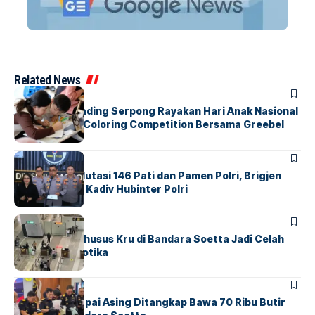
Related News
BERITA
INDEX
Atria Hotel Gading Serpong Rayakan Hari Anak Nasional
Lewat Family Coloring Competition Bersama Greebel
Indonesia
BERITA
Mabes Polri Mutasi 146 Pati dan Pamen Polri, Brigjen
Untung Jabat Kadiv Hubinter Polri
BANDARA
BERITA
Ketika Jalur Khusus Kru di Bandara Soetta Jadi Celah
Sindikat Narkotika
BANDARA
BERITA
Kopilot Maskapai Asing Ditangkap Bawa 70 Ribu Butir