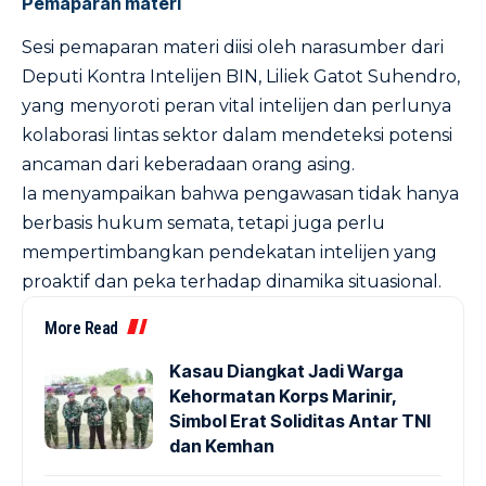
Pemaparan materi
Sesi pemaparan materi diisi oleh narasumber dari
Deputi Kontra Intelijen BIN, Liliek Gatot Suhendro,
yang menyoroti peran vital intelijen dan perlunya
kolaborasi lintas sektor dalam mendeteksi potensi
ancaman dari keberadaan orang asing.
Ia menyampaikan bahwa pengawasan tidak hanya
berbasis hukum semata, tetapi juga perlu
mempertimbangkan pendekatan intelijen yang
proaktif dan peka terhadap dinamika situasional.
More Read
Kasau Diangkat Jadi Warga
Kehormatan Korps Marinir,
Simbol Erat Soliditas Antar TNI
dan Kemhan