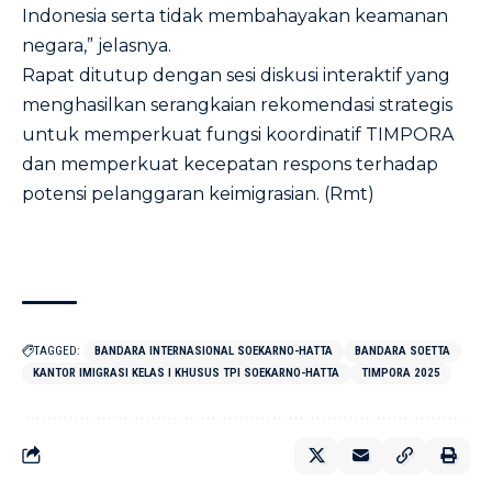
Indonesia serta tidak membahayakan keamanan
negara,” jelasnya.
Rapat ditutup dengan sesi diskusi interaktif yang
menghasilkan serangkaian rekomendasi strategis
untuk memperkuat fungsi koordinatif TIMPORA
dan memperkuat kecepatan respons terhadap
potensi pelanggaran keimigrasian. (Rmt)
TAGGED:
BANDARA INTERNASIONAL SOEKARNO-HATTA
BANDARA SOETTA
KANTOR IMIGRASI KELAS I KHUSUS TPI SOEKARNO-HATTA
TIMPORA 2025