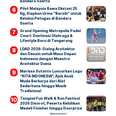
Bandara Soetta
Pilot Malaysia Bawa Ekstasi 25
Kg, Siapkan Urine “Bersih” untuk
Kelabui Petugas di Bandara
Soetta
Grand Opening Metropolis Padel
Court: Destinasi Olahraga &
Lifestyle Baru di Tangerang
LDAD 2026: Dialog Arsitektur
dan Desain untuk Masa Depan
Indonesia dengan Maestro
Arsitektur Dunia
Marissa Sutanto Luncurkan Lagu
“KITA INDONESIA”, Ajak Anak
Muda Berkarya dari Alat
Sederhana hingga Musik
Tradisional
Tangsel Fun Walk & Run Festival
2026 Disorot, Peserta Keluhkan
Medali Finisher hingga Doorprize
- Advertisement -