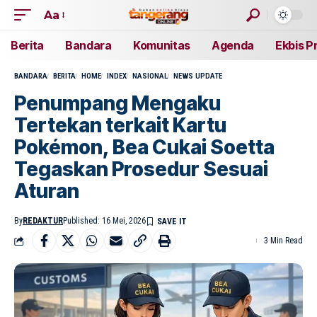
Aa
Berita
Bandara
Komunitas
Agenda
Ekbis P
BANDARA
BERITA
HOME
INDEX
NASIONAL
NEWS UPDATE
Penumpang Mengaku
Tertekan terkait Kartu
Pokémon, Bea Cukai Soetta
Tegaskan Prosedur Sesuai
Aturan
By
REDAKTUR
Published: 16 Mei, 2026
3 Min Read