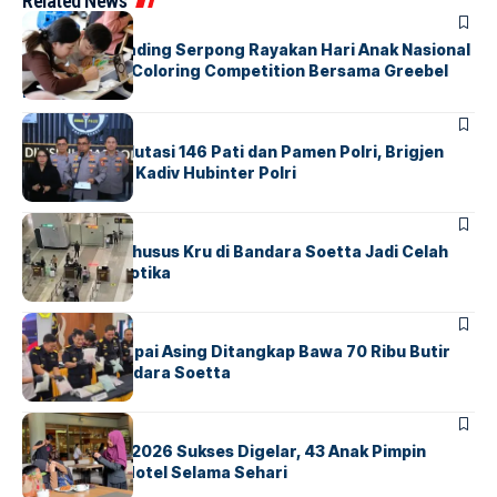
Related News
BERITA
INDEX
Atria Hotel Gading Serpong Rayakan Hari Anak Nasional
Lewat Family Coloring Competition Bersama Greebel
Indonesia
BERITA
Mabes Polri Mutasi 146 Pati dan Pamen Polri, Brigjen
Untung Jabat Kadiv Hubinter Polri
BANDARA
BERITA
Ketika Jalur Khusus Kru di Bandara Soetta Jadi Celah
Sindikat Narkotika
BANDARA
BERITA
Kopilot Maskapai Asing Ditangkap Bawa 70 Ribu Butir
Ekstasi di Bandara Soetta
BERITA
INDEX
GM For A Day 2026 Sukses Digelar, 43 Anak Pimpin
Operasional Hotel Selama Sehari