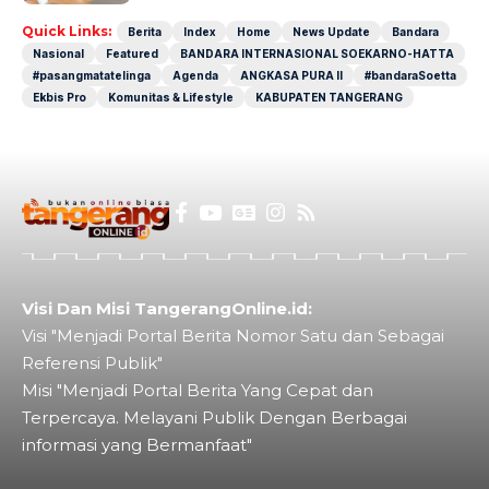
Quick Links:
Berita
Index
Home
News Update
Bandara
Nasional
Featured
BANDARA INTERNASIONAL SOEKARNO-HATTA
#pasangmatatelinga
Agenda
ANGKASA PURA II
#bandaraSoetta
Ekbis Pro
Komunitas & Lifestyle
KABUPATEN TANGERANG
Visi Dan Misi TangerangOnline.id:
Visi "Menjadi Portal Berita Nomor Satu dan Sebagai
Referensi Publik"
Misi "Menjadi Portal Berita Yang Cepat dan
Terpercaya. Melayani Publik Dengan Berbagai
informasi yang Bermanfaat"